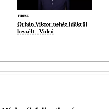
FIDESZ
Orbán Viktor nehéz időkről
beszélt - Videó