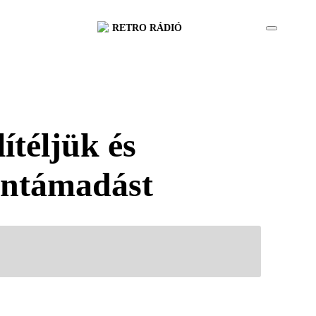
RETRO RÁDIÓ
ítéljük és
róntámadást