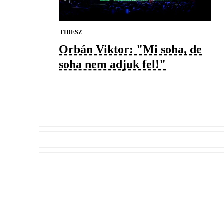
FIDESZ
Orbán Viktor: "Mi soha, de
soha nem adjuk fel!"