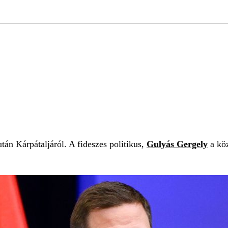
S
után Kárpátaljáról. A fideszes politikus,
Gulyás Gergely
a köz