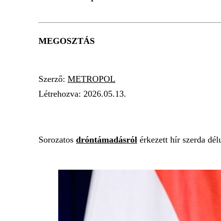
MEGOSZTÁS
Szerző:
METROPOL
Létrehozva:
2026.05.13.
HÁBORÚ
GULYÁS GERGELY
TÁMADÁ
Sorozatos
dróntámadásról
érkezett hír szerda dél