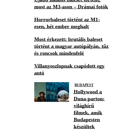
most az M3-ason – Drámai fotók
Horrorbaleset történt az M1-
esen, hét ember meghalt
Most érkezett: brutális baleset
történt a magyar autópályán, tűz
és roncsok mindenfelé
Villanyoszlopnak csapódott egy
autó
BUDAPEST
Hollywood a
Duna-parton:
világhírű
filmek, amik
Budapesten
készültek