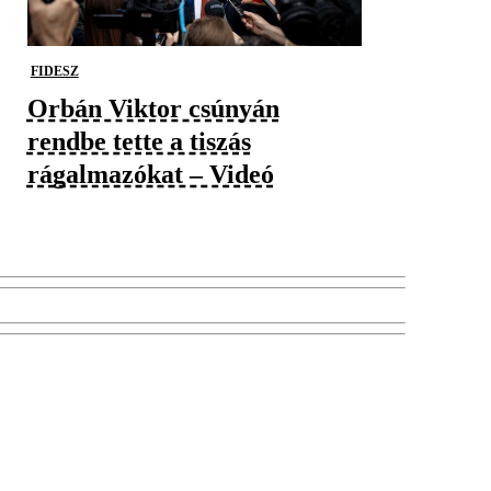
FIDESZ
Orbán Viktor csúnyán
rendbe tette a tiszás
rágalmazókat – Videó