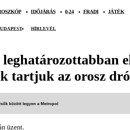
ROSZKÓP
IDŐJÁRÁS
0-24
FRADI
JÁTÉK
UDAPEST
HÍRLEVÉL
 leghatározottabban el
k tartjuk az orosz d
elsők között legyen a Metropol
án üzent.