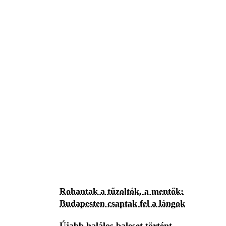
Rohantak a tűzoltók, a mentők:
Budapesten csaptak fel a lángok
Újabb halálos baleset történt,