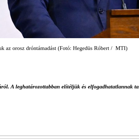
juk az orosz dróntámadást (Fotó: Hegedüs Róbert / MTI)
ól. A leghatározottabban elítéljük és elfogadhatatlannak ta