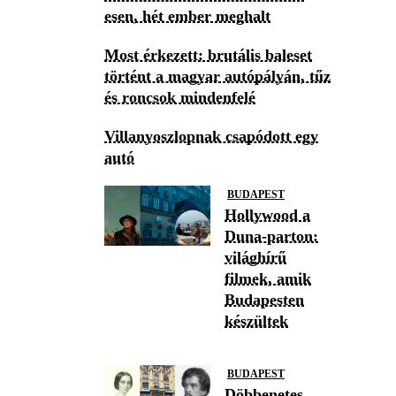
esen, hét ember meghalt
Most érkezett: brutális baleset
történt a magyar autópályán, tűz
és roncsok mindenfelé
Villanyoszlopnak csapódott egy
autó
BUDAPEST
Hollywood a
Duna-parton:
világhírű
filmek, amik
Budapesten
készültek
BUDAPEST
Döbbenetes,