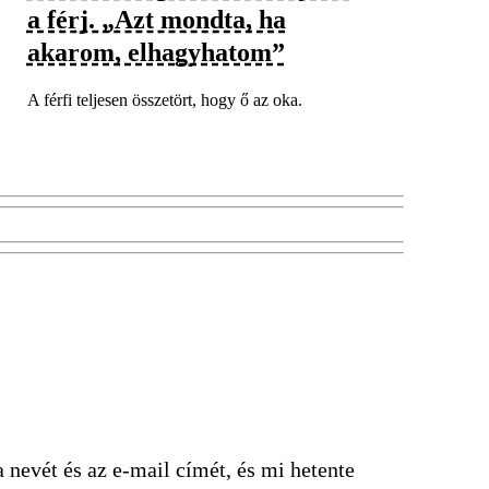
a férj. „Azt mondta, ha
akarom, elhagyhatom”
A férfi teljesen összetört, hogy ő az oka.
nevét és az e-mail címét, és mi hetente