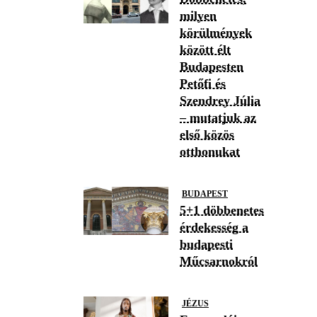
milyen
körülmények
között élt
Budapesten
Petőfi és
Szendrey Júlia
– mutatjuk az
első közös
otthonukat
BUDAPEST
5+1 döbbenetes
érdekesség a
budapesti
Műcsarnokról
JÉZUS