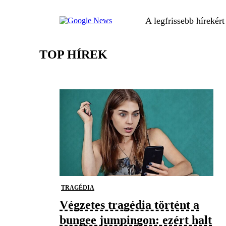
A legfrissebb hírekér
TOP HÍREK
TRAGÉDIA
Végzetes tragédia történt a
bungee jumpingon: ezért halt