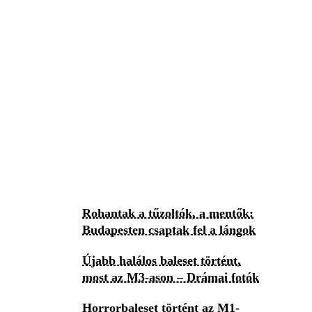
Rohantak a tűzoltók, a mentők:
Budapesten csaptak fel a lángok
Újabb halálos baleset történt,
most az M3-ason – Drámai fotók
Horrorbaleset történt az M1-