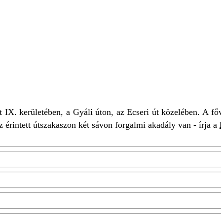
ÁLY
BUDAPEST IX
BALESET
KATASZTRÓFAVÉD
IX. kerületében, a Gyáli úton, az Ecseri út közelében. A főv
z érintett útszakaszon két sávon forgalmi akadály van - írja a