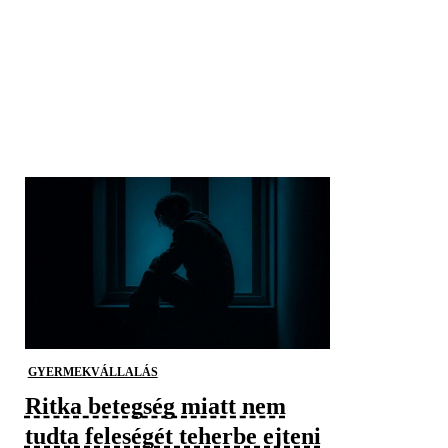
GYERMEKVÁLLALÁS
Ritka betegség miatt nem
tudta feleségét teherbe ejteni