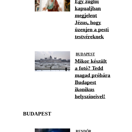
Egy zuglói
kapualjban
megjelent
Jézus, hogy
üzenjen a pesti
testvéreknek
BUDAPEST
Mikor készült
a fotó? Tedd
magad próbára
Budapest
ikonikus
helyszíneivel!
BUDAPEST
RENDŐR