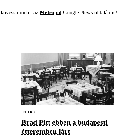
t kövess minket az
Metropol
Google News oldalán is!
RETRO
Brad Pitt ebben a budapesti
étteremben járt