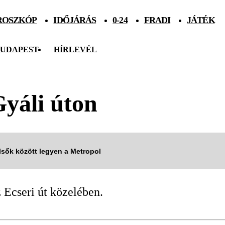
ROSZKÓP
IDŐJÁRÁS
0-24
FRADI
JÁTÉK
UDAPEST
HÍRLEVÉL
Gyáli úton
elsők között legyen a Metropol
 Ecseri út közelében.