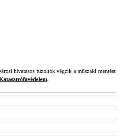
ELEM
árosi hivatásos tűzoltók végzik a műszaki mentést
Katasztrófavédelem
.