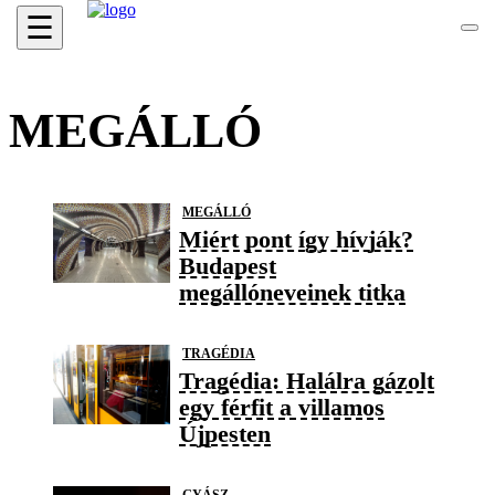
☰
MEGÁLLÓ
MEGÁLLÓ
Miért pont így hívják?
Budapest
megállóneveinek titka
TRAGÉDIA
Tragédia: Halálra gázolt
egy férfit a villamos
Újpesten
GYÁSZ