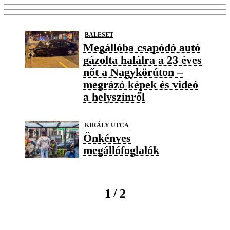
BALESET
Megállóba csapódó autó
gázolta halálra a 23 éves
nőt a Nagykörúton –
megrázó képek és videó
a helyszínről
KIRÁLY UTCA
Önkényes
megállófoglalók
/
1
2