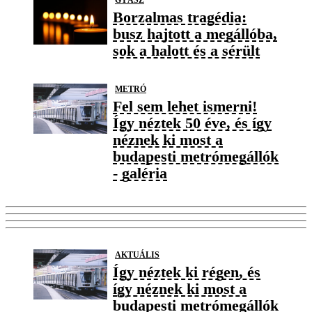
Borzalmas tragédia:
busz hajtott a megállóba,
sok a halott és a sérült
METRÓ
Fel sem lehet ismerni!
Így néztek 50 éve, és így
néznek ki most a
budapesti metrómegállók
- galéria
AKTUÁLIS
Így néztek ki régen, és
így néznek ki most a
budapesti metrómegállók