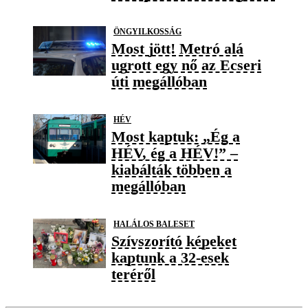
ÖNGYILKOSSÁG
Most jött! Metró alá
ugrott egy nő az Ecseri
úti megállóban
HÉV
Most kaptuk: „Ég a
HÉV, ég a HÉV!” –
kiabálták többen a
megállóban
HALÁLOS BALESET
Szívszorító képeket
kaptunk a 32-esek
teréről