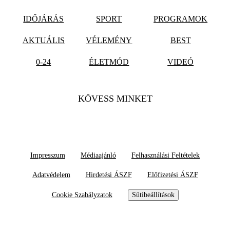
IDŐJÁRÁS
SPORT
PROGRAMOK
AKTUÁLIS
VÉLEMÉNY
BEST
0-24
ÉLETMÓD
VIDEÓ
KÖVESS MINKET
Impresszum
Médiaajánló
Felhasználási Feltételek
Adatvédelem
Hirdetési ÁSZF
Előfizetési ÁSZF
Cookie Szabályzatok
Sütibeállítások