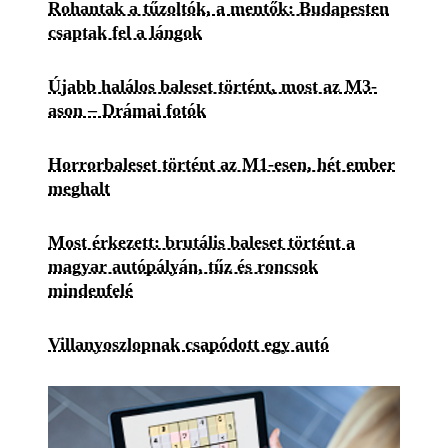
Rohantak a tűzoltók, a mentők: Budapesten
csaptak fel a lángok
Újabb halálos baleset történt, most az M3-
ason – Drámai fotók
Horrorbaleset történt az M1-esen, hét ember
meghalt
Most érkezett: brutális baleset történt a
magyar autópályán, tűz és roncsok
mindenfelé
Villanyoszlopnak csapódott egy autó