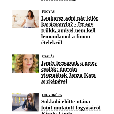
FOGYÁS
Leakarsz adni pár kilót
karácsonyig? - Itt egy
trükk, amivel nem kell
lemondanod a finom
ételekről
CSALÁS
Ismét lecsaptak a netes
csalók: durván
visszaéltek Janza Kata
arcképével
FOGYÓKÚRA
Sokkoló előtte-utána
fotót mutatott fogyásáról
Király Linda