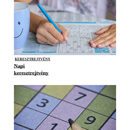
KERESZTREJTVÉNY
Napi
keresztrejtvény