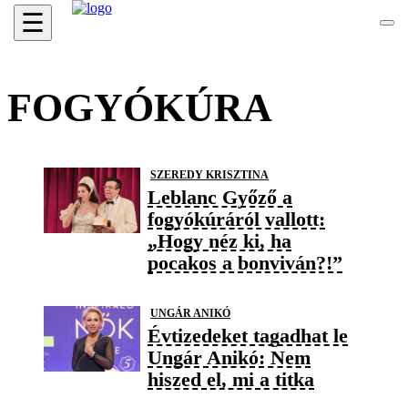
☰
FOGYÓKÚRA
SZEREDY KRISZTINA
Leblanc Győző a
fogyókúráról vallott:
„Hogy néz ki, ha
pocakos a bonviván?!”
UNGÁR ANIKÓ
Évtizedeket tagadhat le
Ungár Anikó: Nem
hiszed el, mi a titka