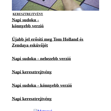
KERESZTREJTVÉNY
Napi sudoku -
könnyebb verzió
Újabb jel erősíti meg Tom Holland és
Zendaya esküvőjét
Napi sudoku - nehezebb verzió
Napi keresztrejtvény
Napi sudoku - könnyebb verzió
Napi keresztrejtvény