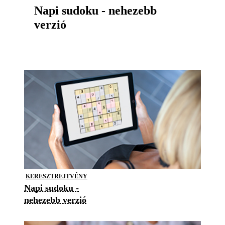
Napi sudoku - nehezebb
verzió
KERESZTREJTVÉNY
Napi sudoku -
nehezebb verzió