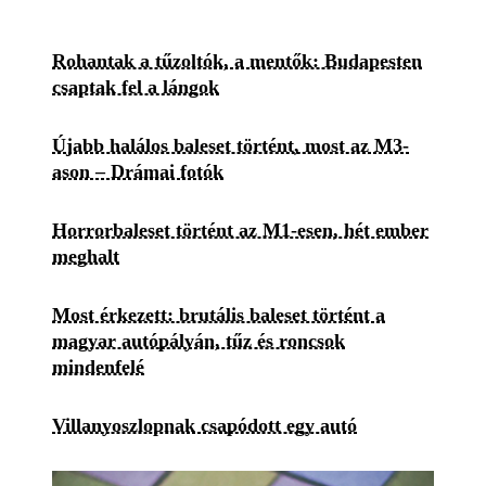
Rohantak a tűzoltók, a mentők: Budapesten
csaptak fel a lángok
Újabb halálos baleset történt, most az M3-
ason – Drámai fotók
Horrorbaleset történt az M1-esen, hét ember
meghalt
Most érkezett: brutális baleset történt a
magyar autópályán, tűz és roncsok
mindenfelé
Villanyoszlopnak csapódott egy autó