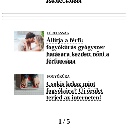
FÉRFIASSÁG
Állítja a férfi:
fogyókúrás gyógyszer
hatására kezdett nőni a
férfiassága
FOGYÓKÚRA
Csokis keksz mint
fogyókúra? Új őrület
terjed az interneten!
/
1
5