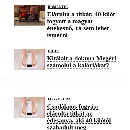
ROMANTIC
Elárulta a titkát: 40 kilót
fogyott a magyar
énekesnő, rá sem lehet
ismerni
DIÉTA
Kitálalt a doktor: Megéri
számolni a kalóriákat?
FOGYÓKÚRA
Csodálatos fogyás:
elárulta titkát az
édesanya, aki 40 kilótól
szabadult meg