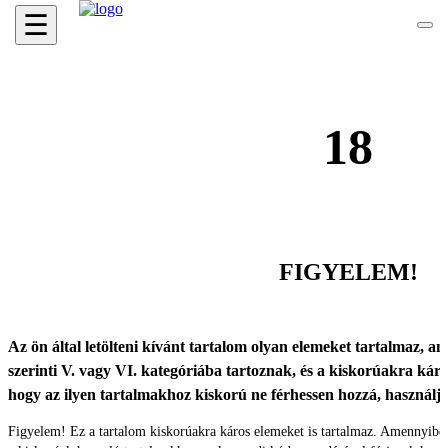
☰
18
FIGYELEM!
Az ön által letölteni kívánt tartalom olyan elemeket tartalmaz, ame
szerinti V. vagy VI. kategóriába tartoznak, és a kiskorúakra káro
hogy az ilyen tartalmakhoz kiskorú ne férhessen hozzá, használ
Figyelem! Ez a tartalom kiskorúakra káros elemeket is tartalmaz. Amennyibe