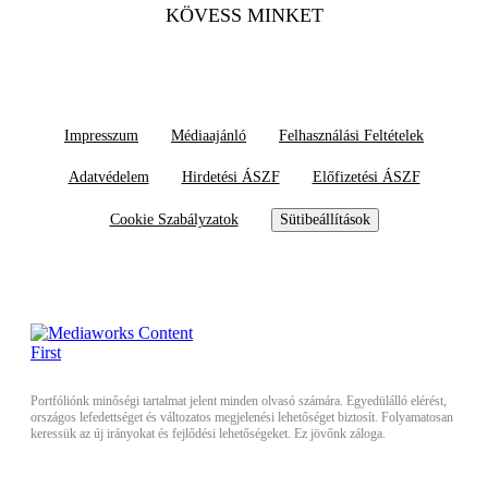
KÖVESS MINKET
Impresszum
Médiaajánló
Felhasználási Feltételek
Adatvédelem
Hirdetési ÁSZF
Előfizetési ÁSZF
Cookie Szabályzatok
Sütibeállítások
Portfóliónk minőségi tartalmat jelent minden olvasó számára. Egyedülálló elérést,
országos lefedettséget és változatos megjelenési lehetőséget biztosít. Folyamatosan
keressük az új irányokat és fejlődési lehetőségeket. Ez jövőnk záloga.