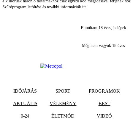
a kiskorúak hasonló tartalmakhoz csak egyedi kód megadásával férjenek hozz
Szűrőprogram letöltése és további információk itt.
Elmúltam 18 éves, belépek
Még nem vagyok 18 éves
IDŐJÁRÁS
SPORT
PROGRAMOK
AKTUÁLIS
VÉLEMÉNY
BEST
0-24
ÉLETMÓD
VIDEÓ