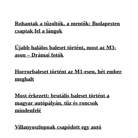
Rohantak a tűzoltók, a mentők: Budapesten
csaptak fel a lángok
Újabb halálos baleset történt, most az M3-
ason – Drámai fotók
Horrorbaleset történt az M1-esen, hét ember
meghalt
Most érkezett: brutális baleset történt a
magyar autópályán, tűz és roncsok
mindenfelé
Villanyoszlopnak csapódott egy autó