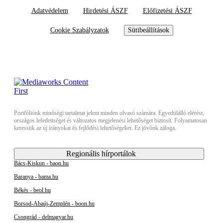
Adatvédelem
Hirdetési ÁSZF
Előfizetési ÁSZF
Cookie Szabályzatok
Sütibeállítások
Portfóliónk minőségi tartalmat jelent minden olvasó számára. Egyedülálló elérést,
országos lefedettséget és változatos megjelenési lehetőséget biztosít. Folyamatosan
keressük az új irányokat és fejlődési lehetőségeket. Ez jövőnk záloga.
Regionális hírportálok
Bács-Kiskun - baon.hu
Baranya - bama.hu
Békés - beol.hu
Borsod-Abaúj-Zemplén - boon.hu
Csongrád - delmagyar.hu