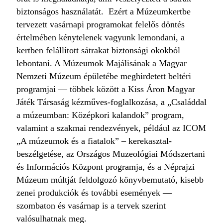
biztonságos használatát. Ezért a Múzeumkertbe
tervezett vasárnapi programokat felelős döntés
értelmében kénytelenek vagyunk lemondani, a
kertben felállított sátrakat biztonsági okokból
lebontani. A Múzeumok Majálisának a Magyar
Nemzeti Múzeum épületébe meghirdetett beltéri
programjai — többek között a Kiss Áron Magyar
Játék Társaság kézműves-foglalkozása, a „Családdal
a múzeumban: Középkori kalandok” program,
valamint a szakmai rendezvények, például az ICOM
„A múzeumok és a fiatalok” – kerekasztal-
beszélgetése, az Országos Muzeológiai Módszertani
és Információs Központ programja, és a Néprajzi
Múzeum múltját feldolgozó könyvbemutató, kisebb
zenei produkciók és további események —
szombaton és vasárnap is a tervek szerint
valósulhatnak meg.