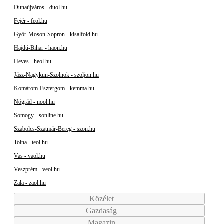
Dunaújváros - duol.hu
Fejér - feol.hu
Győr-Moson-Sopron - kisalfold.hu
Hajdú-Bihar - haon.hu
Heves - heol.hu
Jász-Nagykun-Szolnok - szoljon.hu
Komárom-Esztergom - kemma.hu
Nógrád - nool.hu
Somogy - sonline.hu
Szabolcs-Szatmár-Bereg - szon.hu
Tolna - teol.hu
Vas - vaol.hu
Veszprém - veol.hu
Zala - zaol.hu
Közélet
Gazdaság
Magazin