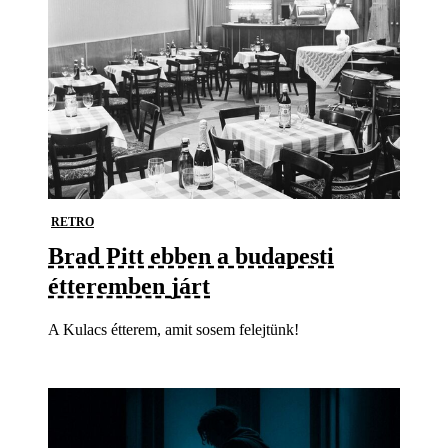
RETRO
Brad Pitt ebben a budapesti
étteremben járt
A Kulacs étterem, amit sosem felejtünk!