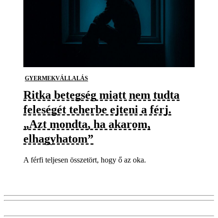
GYERMEKVÁLLALÁS
Ritka betegség miatt nem tudta
feleségét teherbe ejteni a férj.
„Azt mondta, ha akarom,
elhagyhatom”
A férfi teljesen összetört, hogy ő az oka.