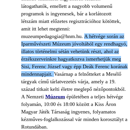
látogathatók, emellett a nagyobb volumenű
programok is ingyenesek, bár a korlátozott
létszám miatt előzetes regisztrációhoz kötöttek,
amit itt lehet megtenni:
muzeumpedagogia@hnm.hu
.
A hétvége során az
Iparművészeti Múzeum jóvoltából egy rendhagyó,
illatos történelmi sétán vehetünk részt, ahol az
érzékszerveinkre hagyatkozva ismerhetjük meg
Sisi, Ferenc József vagy épp Deák Ferenc korának
mindennapjait.
Vasárnap a felnőtteket a Mesélő
tárgyak című tárlatvezetés várja, amely a 19.
század titkait kelti életre meglepő nézőpontokból.
A Nemzeti
Múzeum
épületében a teljes hétvége
folyamán, 10:00 és 18:00 között a Kiss Áron
Magyar Játék Társaság ingyenes, folyamatos
kézműves-foglalkozással vár minden korosztályt a
Rotundában.