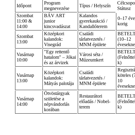
Program
Célcsopor
Időpont
Típus / Helyszín
megnevezése
Státusz
Szombat
BÁV ART
Kalandos
0–17 éve
11:00 &
junior
gyerekaukció /
korig
14:00
kincsvadászat
Kandallóterem
Középkori
Családi
BETEL
Szombat
kalandok:
tárlatvezetés /
(10–12
13:00
Visegrád
MNM épülete
évesekne
"Egy rettentő
BETEL
Vasárnap
Városi séta /
hatalom" – Jókai
(Felnőtt
10:00
Múzeumkert
és az árvizek
k)
Regisztr
Középkori
Családi
Vasárnap
köteles (
kalandok:
tárlatvezetés /
13:00
10
Mátyás palotája
MNM épülete
évesekne
Ötvöstárgyak
Restaurátori
BETEL
Vasárnap
születése a
előadás / Nobel-
(Felnőtt
14:00
népvándorlás
terem
k)
korában