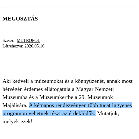
MEGOSZTÁS
Szerző:
METROPOL
Létrehozva:
2026.05.16.
MÚZEUMOK MAJÁLISA
PROGRAM
NEMZETI MÚZEUM
Aki kedveli a múzeumokat és a könnyűzenét, annak most
hétvégén érdemes ellátogatnia a Magyar Nemzeti
Múzeumba és a Múzeumkertbe a 29. Múzeumok
Majálisára.
A kétnapos rendezvényen több tucat ingyenes
programon vehetnek részt az érdeklődők.
Mutatjuk,
melyek ezek!