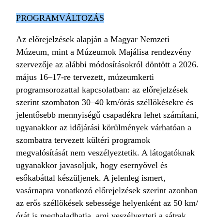
PROGRAMVÁLTOZÁS
Az előrejelzések alapján a Magyar Nemzeti
Múzeum, mint a Múzeumok Majálisa rendezvény
szervezője az alábbi módosításokról döntött a 2026.
május 16–17-re tervezett, múzeumkerti
programsorozattal kapcsolatban: az előrejelzések
szerint szombaton 30–40 km/órás széllökésekre és
jelentősebb mennyiségű csapadékra lehet számítani,
ugyanakkor az időjárási körülmények várhatóan a
szombatra tervezett kültéri programok
megvalósítását nem veszélyeztetik. A látogatóknak
ugyanakkor javasoljuk, hogy esernyővel és
esőkabáttal készüljenek. A jelenleg ismert,
vasárnapra vonatkozó előrejelzések szerint azonban
az erős széllökések sebessége helyenként az 50 km/
órát is meghaladhatja, ami veszélyezteti a sátrak