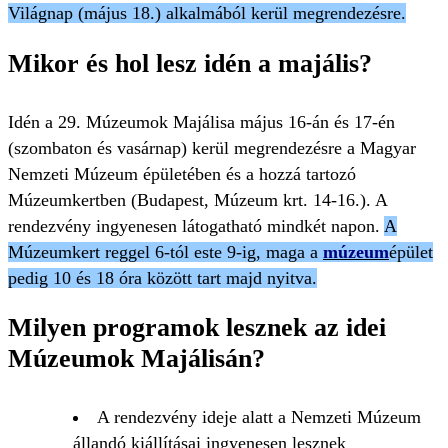
Világnap (május 18.) alkalmából kerül megrendezésre.
Mikor és hol lesz idén a majális?
Idén a 29. Múzeumok Majálisa május 16-án és 17-én
(szombaton és vasárnap) kerül megrendezésre a Magyar
Nemzeti Múzeum épületében és a hozzá tartozó
Múzeumkertben (Budapest, Múzeum krt. 14-16.). A
rendezvény ingyenesen látogatható mindkét napon.
A
Múzeumkert reggel 6-tól este 9-ig, maga a
múzeum
épület
pedig 10 és 18 óra között tart majd nyitva.
Milyen programok lesznek az idei
Múzeumok Majálisán?
A rendezvény ideje alatt a Nemzeti Múzeum
állandó kiállításai ingyenesen lesznek