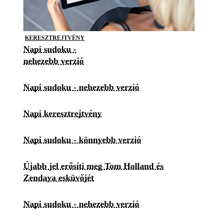
KERESZTREJTVÉNY
Napi sudoku -
nehezebb verzió
Napi sudoku - nehezebb verzió
Napi keresztrejtvény
Napi sudoku - könnyebb verzió
Újabb jel erősíti meg Tom Holland és
Zendaya esküvőjét
Napi sudoku - nehezebb verzió