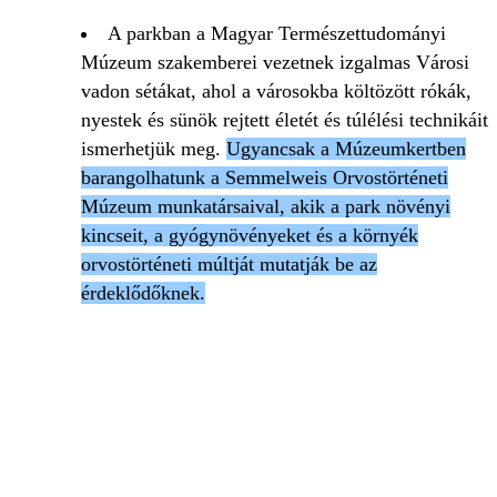
A parkban a Magyar Természettudományi
Múzeum szakemberei vezetnek izgalmas Városi
vadon sétákat, ahol a városokba költözött rókák,
nyestek és sünök rejtett életét és túlélési technikáit
ismerhetjük meg.
Ugyancsak a Múzeumkertben
barangolhatunk a Semmelweis Orvostörténeti
Múzeum munkatársaival, akik a park növényi
kincseit, a gyógynövényeket és a környék
orvostörténeti múltját mutatják be az
érdeklődőknek.