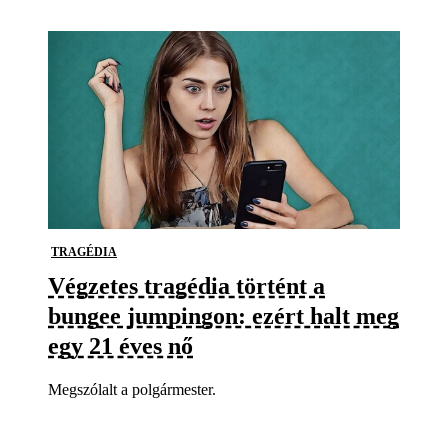
TRAGÉDIA
Végzetes tragédia történt a
bungee jumpingon: ezért halt meg
egy 21 éves nő
Megszólalt a polgármester.