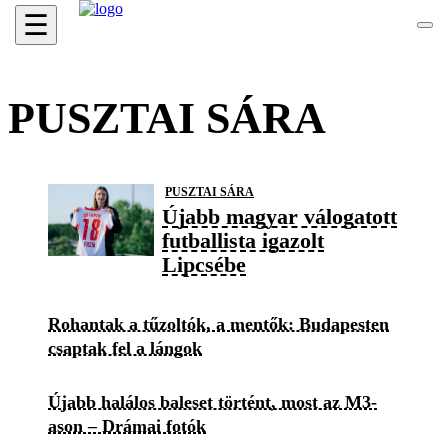
☰
PUSZTAI SÁRA
PUSZTAI SÁRA
Újabb magyar válogatott
futballista igazolt
Lipcsébe
Rohantak a tűzoltók, a mentők: Budapesten
csaptak fel a lángok
Újabb halálos baleset történt, most az M3-
ason – Drámai fotók