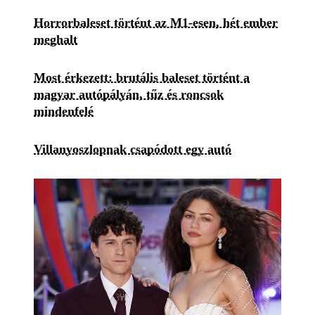
Horrorbaleset történt az M1-esen, hét ember
meghalt
Most érkezett: brutális baleset történt a
magyar autópályán, tűz és roncsok
mindenfelé
Villanyoszlopnak csapódott egy autó