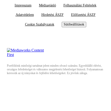
Impresszum
Médiaajánló
Felhasználási Feltételek
Adatvédelem
Hirdetési ÁSZF
Előfizetési ÁSZF
Cookie Szabályzatok
Sütibeállítások
Portfóliónk minőségi tartalmat jelent minden olvasó számára. Egyedülálló elérést,
országos lefedettséget és változatos megjelenési lehetőséget biztosít. Folyamatosan
keressük az új irányokat és fejlődési lehetőségeket. Ez jövőnk záloga.