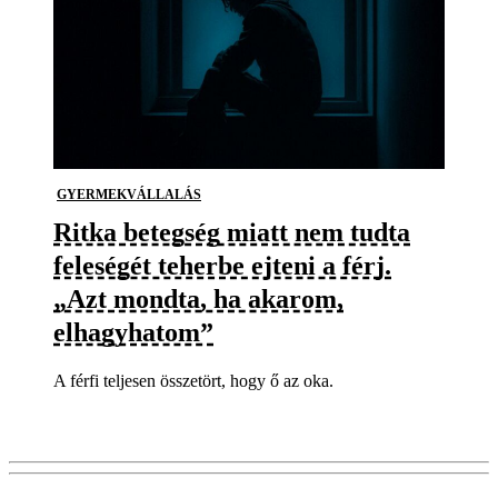
GYERMEKVÁLLALÁS
Ritka betegség miatt nem tudta
feleségét teherbe ejteni a férj.
„Azt mondta, ha akarom,
elhagyhatom”
A férfi teljesen összetört, hogy ő az oka.