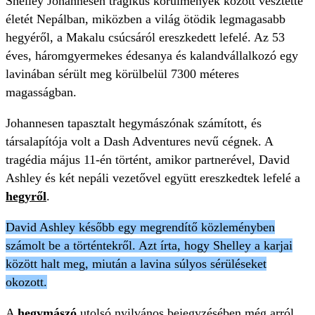
Shelley Johannesen tragikus körülmények között vesztette
életét Nepálban, miközben a világ ötödik legmagasabb
hegyéről, a Makalu csúcsáról ereszkedett lefelé. Az 53
éves, háromgyermekes édesanya és kalandvállalkozó egy
lavinában sérült meg körülbelül 7300 méteres
magasságban.
Johannesen tapasztalt hegymászónak számított, és
társalapítója volt a Dash Adventures nevű cégnek. A
tragédia május 11-én történt, amikor partnerével, David
Ashley és két nepáli vezetővel együtt ereszkedtek lefelé a
hegyről
.
David Ashley később egy megrendítő közleményben
számolt be a történtekről. Azt írta, hogy Shelley a karjai
között halt meg, miután a lavina súlyos sérüléseket
okozott.
A
hegymászó
utolsó nyilvános bejegyzésében még arról