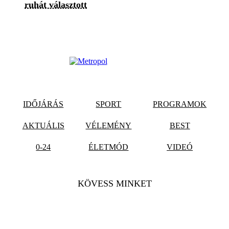
ruhát választott
IDŐJÁRÁS
SPORT
PROGRAMOK
AKTUÁLIS
VÉLEMÉNY
BEST
0-24
ÉLETMÓD
VIDEÓ
KÖVESS MINKET