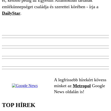
el, később pedig az Egyesült Államokban tartanak
emlékünnepséget családja és szerettei körében - írja a
DailyStar
.
A legfrissebb hírekért kövess
minket az
Metropol
Google
News oldalán is!
TOP HÍREK