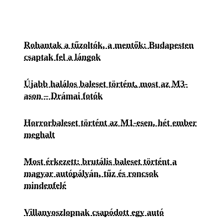
Rohantak a tűzoltók, a mentők: Budapesten
csaptak fel a lángok
Újabb halálos baleset történt, most az M3-
ason – Drámai fotók
Horrorbaleset történt az M1-esen, hét ember
meghalt
Most érkezett: brutális baleset történt a
magyar autópályán, tűz és roncsok
mindenfelé
Villanyoszlopnak csapódott egy autó