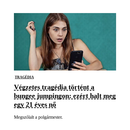
TRAGÉDIA
Végzetes tragédia történt a
bungee jumpingon: ezért halt meg
egy 21 éves nő
Megszólalt a polgármester.