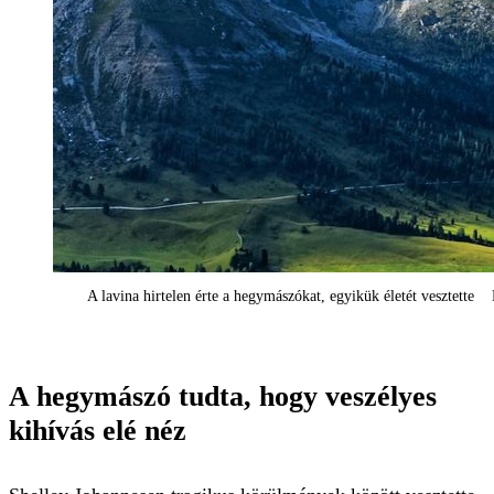
A lavina hirtelen érte a hegymászókat, egyikük életét vesztette F
A hegymászó tudta, hogy veszélyes
kihívás elé néz