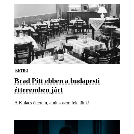
RETRO
Brad Pitt ebben a budapesti
étteremben járt
A Kulacs étterem, amit sosem felejtünk!