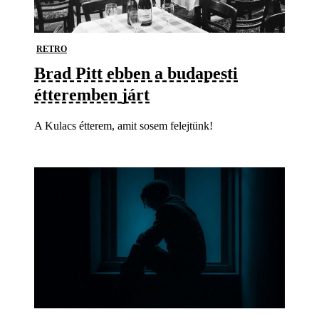
RETRO
Brad Pitt ebben a budapesti
étteremben járt
A Kulacs étterem, amit sosem felejtünk!