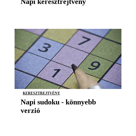
Napi keresztrejtvény
KERESZTREJTVÉNY
Napi sudoku - könnyebb
verzió