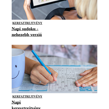
KERESZTREJTVÉNY
Napi sudoku -
nehezebb verzió
KERESZTREJTVÉNY
Napi
keresztrejtvény