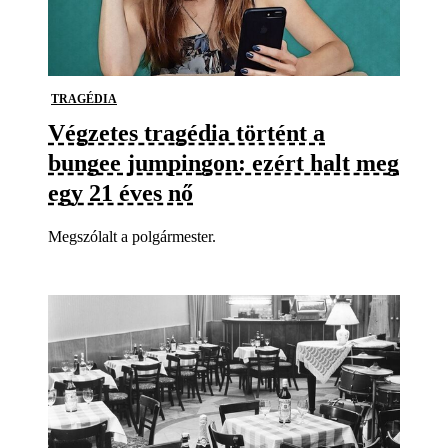
TRAGÉDIA
Végzetes tragédia történt a
bungee jumpingon: ezért halt meg
egy 21 éves nő
Megszólalt a polgármester.