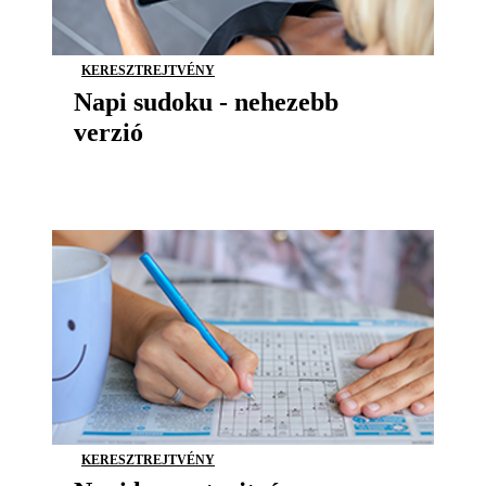
KERESZTREJTVÉNY
Napi sudoku - nehezebb
verzió
KERESZTREJTVÉNY