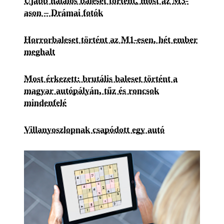
Újabb halálos baleset történt, most az M3-
ason – Drámai fotók
Horrorbaleset történt az M1-esen, hét ember
meghalt
Most érkezett: brutális baleset történt a
magyar autópályán, tűz és roncsok
mindenfelé
Villanyoszlopnak csapódott egy autó