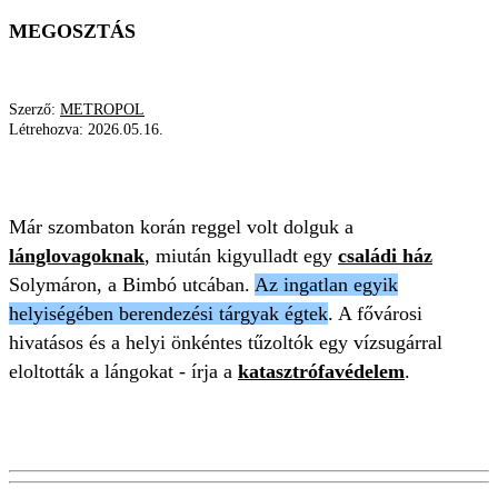
MEGOSZTÁS
Szerző:
METROPOL
Létrehozva:
2026.05.16.
TŰZ
SOLYMÁR
CSALÁDI HÁZ
TŰZOLTÓK
Már szombaton korán reggel volt dolguk a
lánglovagoknak
, miután kigyulladt egy
családi ház
Solymáron, a Bimbó utcában.
Az ingatlan egyik
helyiségében berendezési tárgyak égtek
. A fővárosi
hivatásos és a helyi önkéntes tűzoltók egy vízsugárral
eloltották a lángokat - írja a
katasztrófavédelem
.