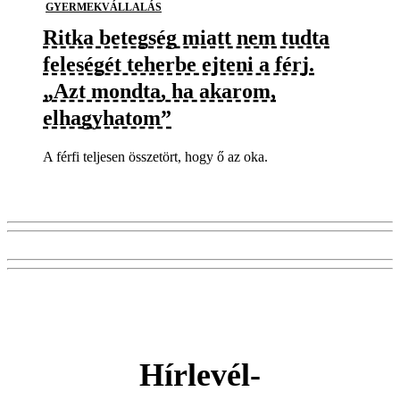
GYERMEKVÁLLALÁS
Ritka betegség miatt nem tudta
feleségét teherbe ejteni a férj.
„Azt mondta, ha akarom,
elhagyhatom”
A férfi teljesen összetört, hogy ő az oka.
Hírlevél-