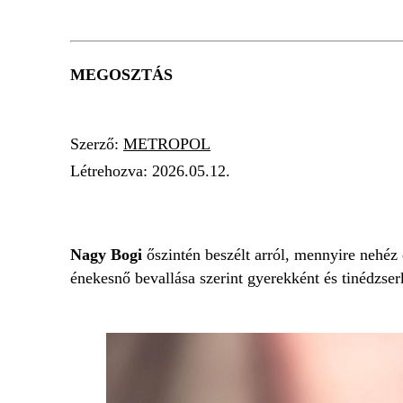
MEGOSZTÁS
Szerző:
METROPOL
Létrehozva:
2026.05.12.
NAGY BOGI
ISKOLA
TRAUMA
Nagy Bogi
őszintén beszélt arról, mennyire nehéz 
énekesnő bevallása szerint gyerekként és tinédzser