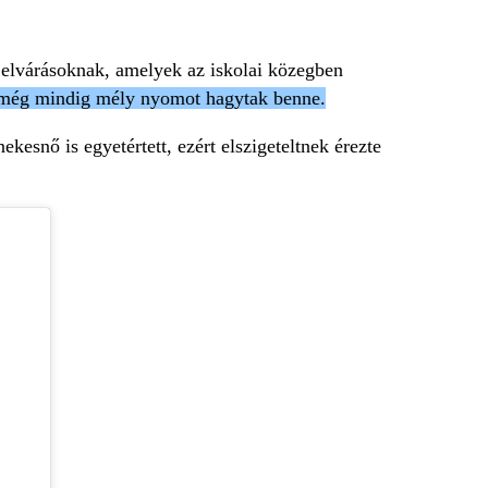
az elvárásoknak, amelyek az iskolai közegben
ei még mindig mély nyomot hagytak benne.
kesnő is egyetértett, ezért elszigeteltnek érezte