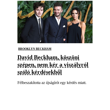
BROOKLYN BECKHAM
David Beckham, köszöni
szépen, nem kér a viszályról
szóló kérdésekből
Félbeszakította az újságírót egy kérdés miatt.