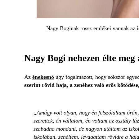
Nagy Boginak rossz emlékei vannak az i
Nagy Bogi nehezen élte meg a
Az
énekesnő
úgy fogalmazott, hogy sokszor egyedül
szerint rövid haja, a zenéhez való erős kötődés
Amúgy volt olyan, hogy én felszólaltam órán,
szerettek, én vállalom, én voltam az osztály l
szabadna mondani, de nagyon utáltam az iskol
iskolában, zenéltem, levágattam rövidre a haja