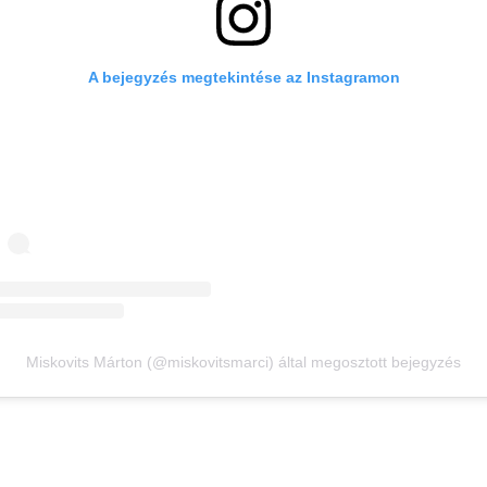
A bejegyzés megtekintése az Instagramon
Miskovits Márton (@miskovitsmarci) által megosztott bejegyzés