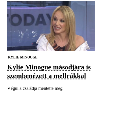
KYLIE MINOUGE
Kylie Minogue másodjára is
szembenézett a mellrákkal
Végül a családja mentette meg.