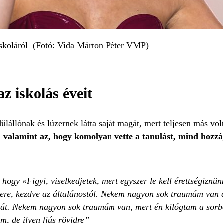
skoláról (Fotó: Vida Márton Péter VMP)
z iskolás éveit
állónak és lúzernek látta saját magát, mert teljesen más volt
e, valamint az, hogy komolyan vette a
tanulást
, mind hozzá
 hogy «Figyi, viselkedjetek, mert egyszer le kell érettségizn
úzere, kezdve az általánostól. Nekem nagyon sok traumám van a
át. Nekem nagyon sok traumám van, mert én kilógtam a sorból
m, de ilyen fiús rövidre