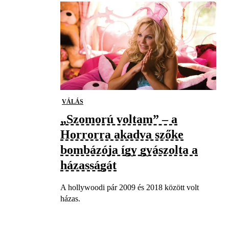
VÁLÁS
„Szomorú voltam” – a
Horrorra akadva szőke
bombázója így gyászolta a
házasságát
A hollywoodi pár 2009 és 2018 között volt
házas.