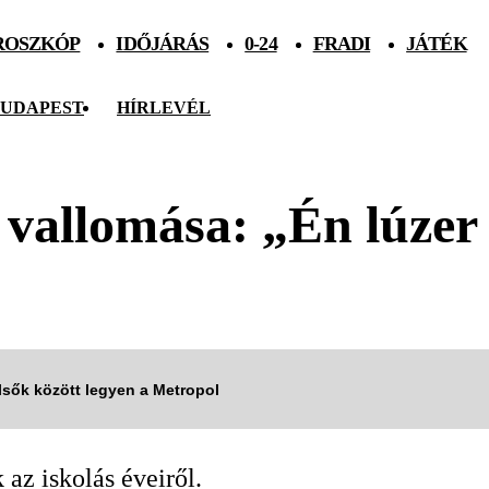
ROSZKÓP
IDŐJÁRÁS
0-24
FRADI
JÁTÉK
UDAPEST
HÍRLEVÉL
 vallomása: „Én lúzer
elsők között legyen a Metropol
az iskolás éveiről.