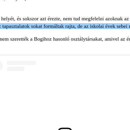
 a helyét, és sokszor azt érezte, nem tud megfelelni azoknak 
 tapasztalatok sokat formáltak rajta, de az iskolai évek seb
nem szerették a Bogihoz hasonló osztálytársakat, amivel az éne