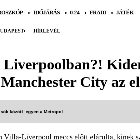
ROSZKÓP
IDŐJÁRÁS
0-24
FRADI
JÁTÉK
UDAPEST
HÍRLEVÉL
 Liverpoolban?! Kider
 Manchester City az e
elsők között legyen a Metropol
Villa-Liverpool meccs előtt elárulta, kinek s