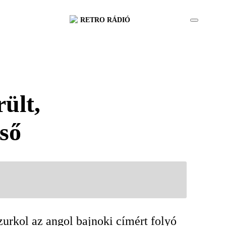
RETRO RÁDIÓ
ült,
lső
zurkol az angol bajnoki címért folyó