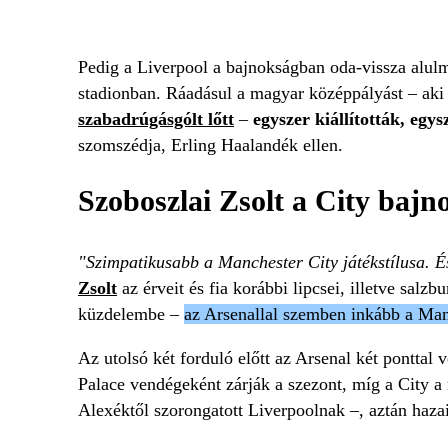
Pedig a Liverpool a bajnokságban oda-vissza alul
stadionban. Ráadásul a magyar középpályást – aki 
szabadrúgásgólt lőtt
–
egyszer kiállították, egy
szomszédja, Erling Haalandék ellen.
Szoboszlai Zsolt a City bajn
"Szimpatikusabb a Manchester City játékstílusa. É
Zsolt
az érveit és fia korábbi lipcsei, illetve salzb
küzdelembe –
az Arsenallal szemben inkább a Manc
Az utolsó két forduló előtt az Arsenal két ponttal
Palace vendégeként zárják a szezont, míg a City a
Alexéktől szorongatott Liverpoolnak –, aztán hazai 