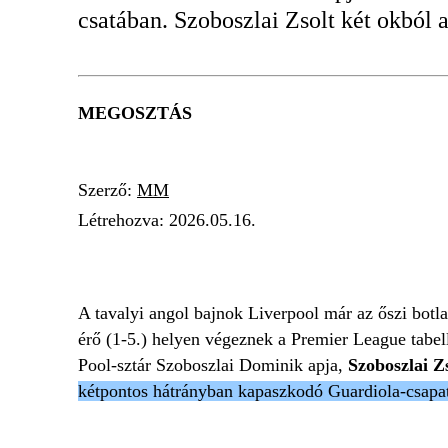
csatában. Szoboszlai Zsolt két okból a
MEGOSZTÁS
Szerző:
MM
Létrehozva:
2026.05.16.
SZOBOSZLAI ZSOLT
MANCHESTER CIT
A tavalyi angol bajnok Liverpool már az őszi botl
érő (1-5.) helyen végeznek a Premier League tabel
Pool-sztár Szoboszlai Dominik apja,
Szoboszlai Z
kétpontos hátrányban kapaszkodó Guardiola-csapat