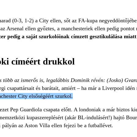
marad (0-3, 1-2) a City ellen, sőt az FA-kupa negyeddöntőjéb
az Arsenal ellen győztes, a manchesteriek ellen pedig pontot
szer pedig a saját szurkolóinak címzett gesztikulálása miatt
oki címéért drukkol
s több az ismerős is, legalábbis Dominik révén: (Josko) Gvar
urgi csapattársait és barátait, amiért – ha már a Liverpool idé
hester City elsőségéért szurkol.
 vezet Pep Guardiola csapata előtt. A londoniak a már biztos k
 nemzetközi kupaszereplésért (akár BL-indulásért!) hajtó Bou
pályán az Aston Villa ellen fejezi be a futballévet.