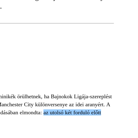
.
LA
LIVERPOOL
PREMIER LEAGUE
minikék örülhetnek, ha Bajnokok Ligája-szereplést
Manchester City különversenye az idei aranyért. A
 adásában elmondta:
az utolsó két forduló előtt