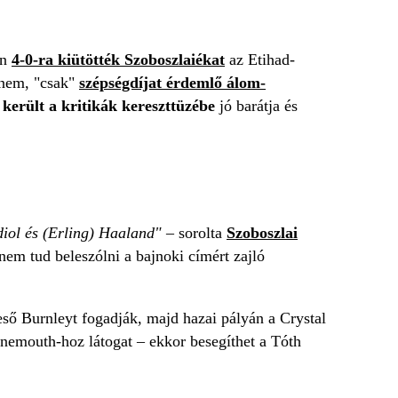
en
4-0-ra kiütötték Szoboszlaiékat
az Etihad-
 nem, "csak"
szépségdíjat érdemlő álom-
 került a kritikák kereszttüzébe
jó barátja és
diol és (Erling) Haaland"
– sorolta
Szoboszlai
n nem tud beleszólni a bajnoki címért zajló
ieső Burnleyt fogadják, majd hazai pályán a Crystal
rnemouth-hoz látogat – ekkor besegíthet a Tóth