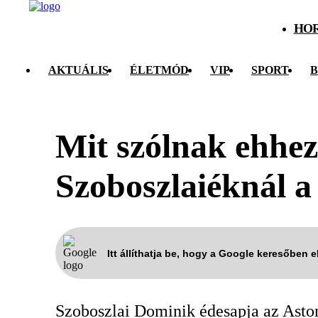
HO
AKTUÁLIS
ÉLETMÓD
VIP
SPORT
B
Mit szólnak ehhez
Szoboszlaiéknál a
Itt állíthatja be, hogy a Google keresőben 
Szoboszlai Dominik édesapja az Aston 