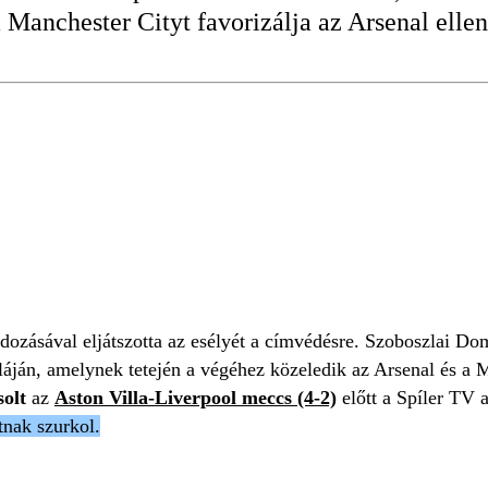
 Manchester Cityt favorizálja az Arsenal ellen
Y
ARSENAL
SZOBOSZLAI DOMINIK
ASTON VIL
adozásával eljátszotta az esélyét a címvédésre. Szoboszlai Do
láján, amelynek tetején a végéhez közeledik az Arsenal és a 
solt
az
Aston Villa-Liverpool meccs (4-2)
előtt a Spíler TV
nak szurkol.