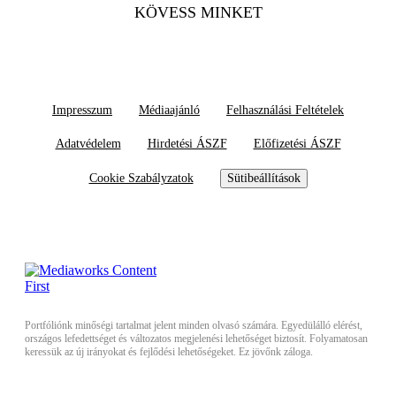
KÖVESS MINKET
Impresszum
Médiaajánló
Felhasználási Feltételek
Adatvédelem
Hirdetési ÁSZF
Előfizetési ÁSZF
Cookie Szabályzatok
Sütibeállítások
Portfóliónk minőségi tartalmat jelent minden olvasó számára. Egyedülálló elérést,
országos lefedettséget és változatos megjelenési lehetőséget biztosít. Folyamatosan
keressük az új irányokat és fejlődési lehetőségeket. Ez jövőnk záloga.