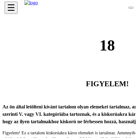
☰
18
FIGYELEM!
Az ön által letölteni kívánt tartalom olyan elemeket tartalmaz, ame
szerinti V. vagy VI. kategóriába tartoznak, és a kiskorúakra káro
hogy az ilyen tartalmakhoz kiskorú ne férhessen hozzá, használ
Figyelem! Ez a tartalom kiskorúakra káros elemeket is tartalmaz. Amennyibe