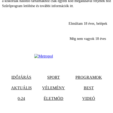
a kiskorúak hasonló tartalmakhoz csak egyedi kód megadásával férjenek hozz
Szűrőprogram letöltése és további információk itt.
Elmúltam 18 éves, belépek
Még nem vagyok 18 éves
IDŐJÁRÁS
SPORT
PROGRAMOK
AKTUÁLIS
VÉLEMÉNY
BEST
0-24
ÉLETMÓD
VIDEÓ