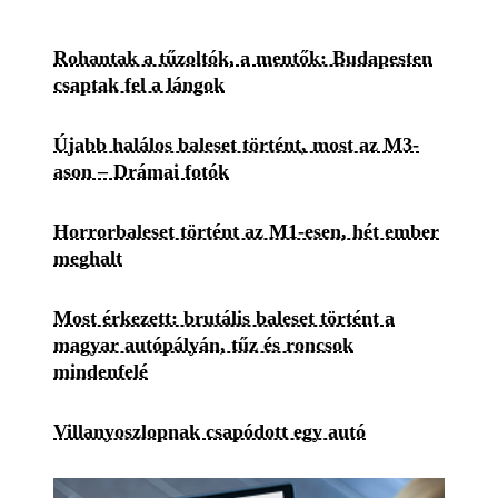
Rohantak a tűzoltók, a mentők: Budapesten
csaptak fel a lángok
Újabb halálos baleset történt, most az M3-
ason – Drámai fotók
Horrorbaleset történt az M1-esen, hét ember
meghalt
Most érkezett: brutális baleset történt a
magyar autópályán, tűz és roncsok
mindenfelé
Villanyoszlopnak csapódott egy autó