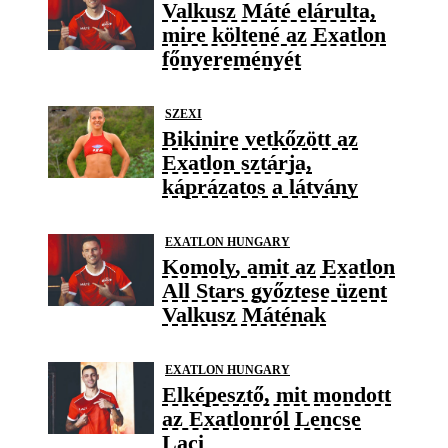
Valkusz Máté elárulta,
mire költené az Exatlon
főnyereményét
SZEXI
Bikinire vetkőzött az
Exatlon sztárja,
káprázatos a látvány
EXATLON HUNGARY
Komoly, amit az Exatlon
All Stars győztese üzent
Valkusz Máténak
EXATLON HUNGARY
Elképesztő, mit mondott
az Exatlonról Lencse
Laci