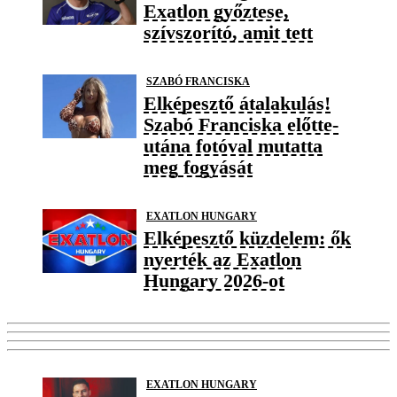
Exatlon győztese,
szívszorító, amit tett
SZABÓ FRANCISKA
Elképesztő átalakulás!
Szabó Franciska előtte-
utána fotóval mutatta
meg fogyását
EXATLON HUNGARY
Elképesztő küzdelem: ők
nyerték az Exatlon
Hungary 2026-ot
EXATLON HUNGARY