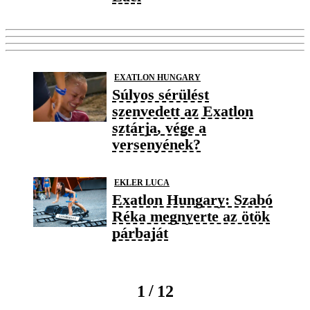
EXATLON HUNGARY
Súlyos sérülést
szenvedett az Exatlon
sztárja, vége a
versenyének?
EKLER LUCA
Exatlon Hungary: Szabó
Réka megnyerte az ötök
párbaját
/
1
12