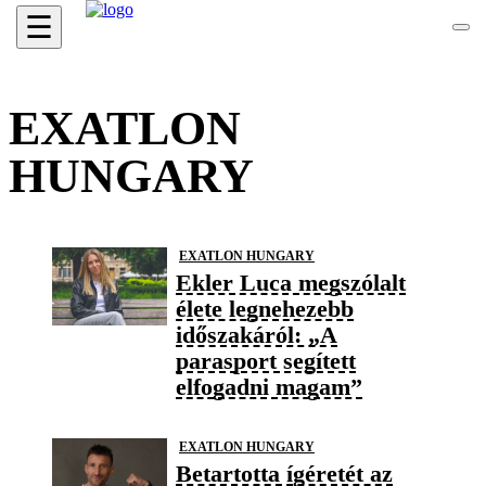
☰
EXATLON
HUNGARY
EXATLON HUNGARY
Ekler Luca megszólalt
élete legnehezebb
időszakáról: „A
parasport segített
elfogadni magam”
EXATLON HUNGARY
Betartotta ígéretét az