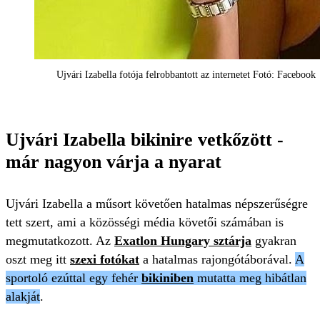
Ujvári Izabella fotója felrobbantott az internetet Fotó: Facebook
Ujvári Izabella bikinire vetkőzött -
már nagyon várja a nyarat
Ujvári Izabella a műsort követően hatalmas népszerűségre
tett szert, ami a közösségi média követői számában is
megmutatkozott. Az
Exatlon Hungary sztárja
gyakran
oszt meg itt
szexi fotókat
a hatalmas rajongótáborával.
A
sportoló ezúttal egy fehér
bikiniben
mutatta meg hibátlan
alakját
.