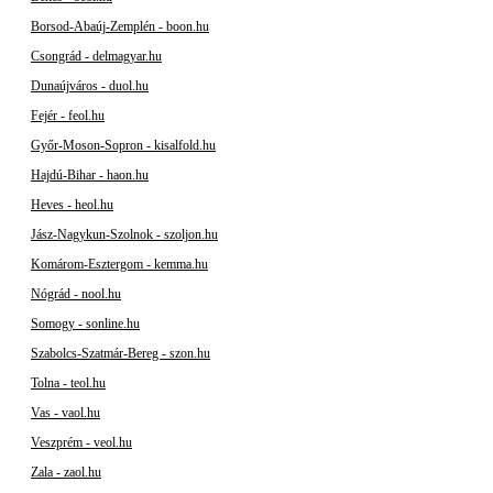
Borsod-Abaúj-Zemplén - boon.hu
Csongrád - delmagyar.hu
Dunaújváros - duol.hu
Fejér - feol.hu
Győr-Moson-Sopron - kisalfold.hu
Hajdú-Bihar - haon.hu
Heves - heol.hu
Jász-Nagykun-Szolnok - szoljon.hu
Komárom-Esztergom - kemma.hu
Nógrád - nool.hu
Somogy - sonline.hu
Szabolcs-Szatmár-Bereg - szon.hu
Tolna - teol.hu
Vas - vaol.hu
Veszprém - veol.hu
Zala - zaol.hu