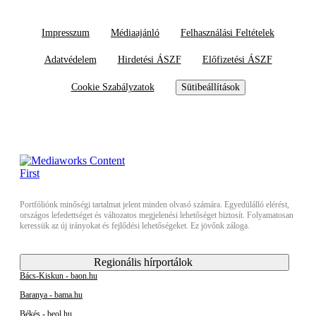
Impresszum
Médiaajánló
Felhasználási Feltételek
Adatvédelem
Hirdetési ÁSZF
Előfizetési ÁSZF
Cookie Szabályzatok
Sütibeállítások
Portfóliónk minőségi tartalmat jelent minden olvasó számára. Egyedülálló elérést,
országos lefedettséget és változatos megjelenési lehetőséget biztosít. Folyamatosan
keressük az új irányokat és fejlődési lehetőségeket. Ez jövőnk záloga.
Regionális hírportálok
Bács-Kiskun - baon.hu
Baranya - bama.hu
Békés - beol.hu