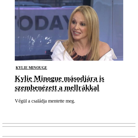
KYLIE MINOUGE
Kylie Minogue másodjára is
szembenézett a mellrákkal
Végül a családja mentette meg.