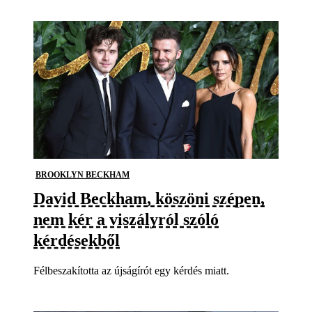
BROOKLYN BECKHAM
David Beckham, köszöni szépen,
nem kér a viszályról szóló
kérdésekből
Félbeszakította az újságírót egy kérdés miatt.