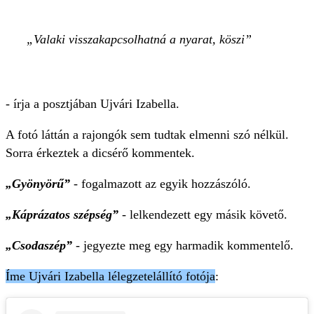
Valaki visszakapcsolhatná a nyarat, köszi
- írja a posztjában Ujvári Izabella.
A fotó láttán a rajongók sem tudtak elmenni szó nélkül.
Sorra érkeztek a dicsérő kommentek.
„Gyönyörű”
- fogalmazott az egyik hozzászóló.
„Káprázatos szépség”
- lelkendezett egy másik követő.
„Csodaszép”
- jegyezte meg egy harmadik kommentelő.
Íme Ujvári Izabella lélegzetelállító fotója
: