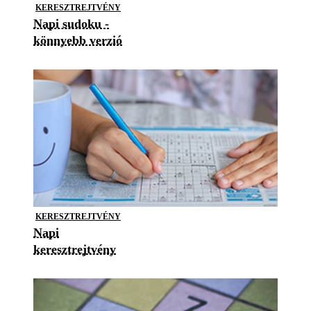
KERESZTREJTVÉNY
Napi sudoku -
könnyebb verzió
KERESZTREJTVÉNY
Napi
keresztrejtvény