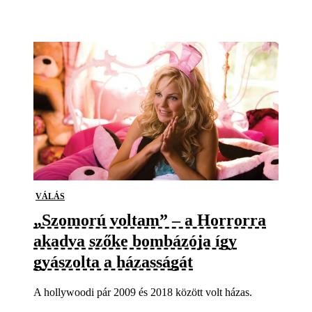
VÁLÁS
„Szomorú voltam” – a Horrorra
akadva szőke bombázója így
gyászolta a házasságát
A hollywoodi pár 2009 és 2018 között volt házas.