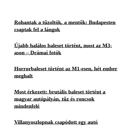
Rohantak a tűzoltók, a mentők: Budapesten
csaptak fel a lángok
Újabb halálos baleset történt, most az M3-
ason – Drámai fotók
Horrorbaleset történt az M1-esen, hét ember
meghalt
Most érkezett: brutális baleset történt a
magyar autópályán, tűz és roncsok
mindenfelé
Villanyoszlopnak csapódott egy autó