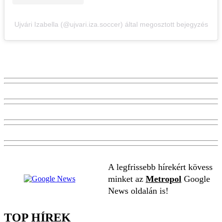
Ujvári Izabella (@ujvari.iza.soccer) által megosztott bejegyzés
A legfrissebb hírekért kövess
minket az
Metropol
Google
News oldalán is!
TOP HÍREK