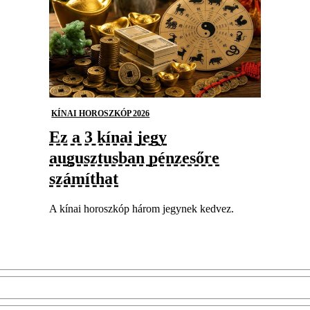
KÍNAI HOROSZKÓP 2026
Ez a 3 kínai jegy
augusztusban pénzesőre
számíthat
A kínai horoszkóp három jegynek kedvez.