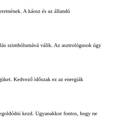
retnének. A káosz és az állandó
kulás szimbólumává válik. Az asztrológusok úgy
égüket. Kedvező időszak ez az energiák
megoldódni kezd. Ugyanakkor fontos, hogy ne