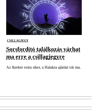
CSILLAGJEGY
Sorsfordító találkozás várhat
ma erre a csillagjegyre
Az Ikrekre extra siker, a Halakra ajánlat vár ma.