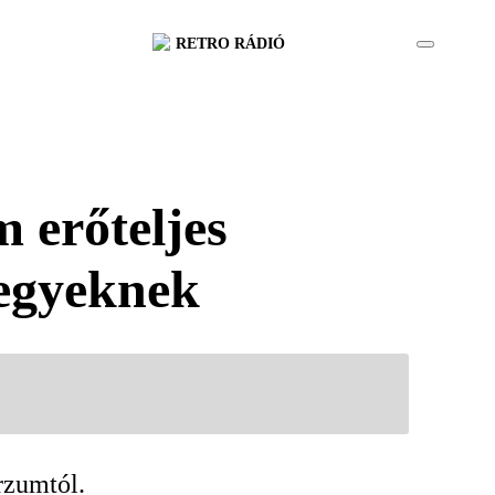
RETRO RÁDIÓ
 erőteljes
jegyeknek
rzumtól.