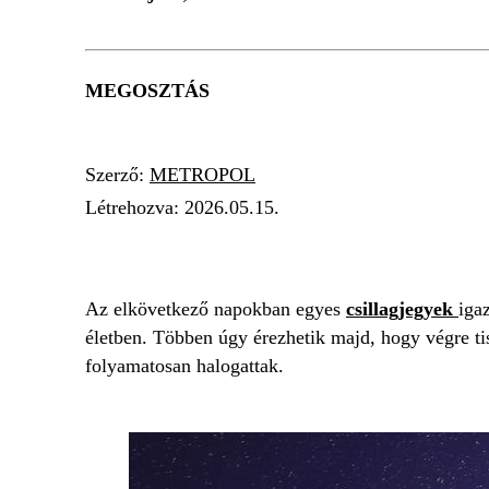
MEGOSZTÁS
Szerző:
METROPOL
Létrehozva:
2026.05.15.
CSILLAGJEGY
UNIVERZUM
ASZTROL
Az elkövetkező napokban egyes
csillagjegyek
iga
életben. Többen úgy érezhetik majd, hogy végre ti
folyamatosan halogattak.