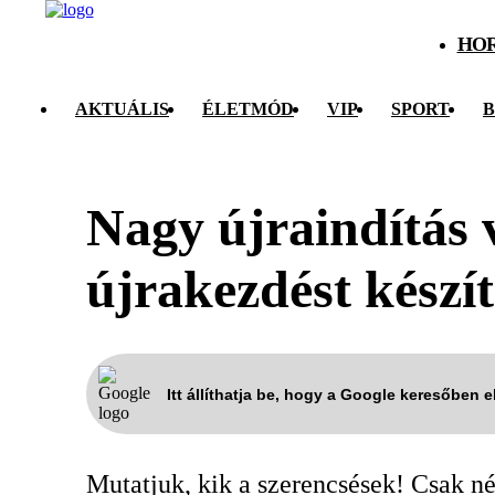
HO
AKTUÁLIS
ÉLETMÓD
VIP
SPORT
B
Nagy újraindítás 
újrakezdést készít
Itt állíthatja be, hogy a Google keresőben 
Mutatjuk, kik a szerencsések! Csak n