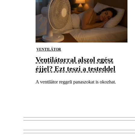
VENTILÁTOR
Ventilátorral alszol egész
éjjel? Ezt teszi a testeddel
A ventilátor reggeli panaszokat is okozhat.