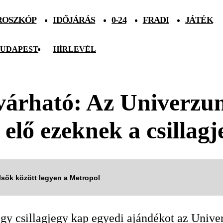
ROSZKÓP
IDŐJÁRÁS
0-24
FRADI
JÁTÉK
UDAPEST
HÍRLEVÉL
várható: Az Univerzum
 elő ezeknek a csillag
elsők között legyen a Metropol
égy csillagjegy kap egyedi ajándékot az Unive