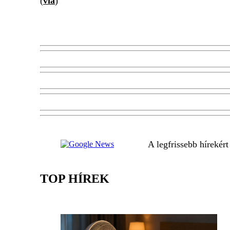
(
via
)
A legfrissebb hírekér
TOP HÍREK