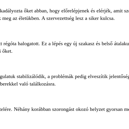
dályozta őket abban, hogy előrelépjenek és elérjék, amit sze
ik meg az életükben. A szervezettség lesz a siker kulcsa.
t régóta halogatott. Ez a lépés egy új szakasz és belső átala
i őket.
gulatuk stabilizálódik, a problémák pedig elveszítik jelentős
mberekkel való találkozásra.
ételére. Néhány korábban szorongást okozó helyzet gyorsan 