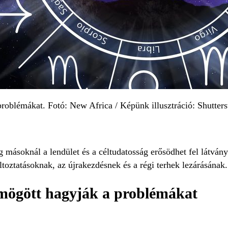
roblémákat. Fotó: New Africa / Képünk illusztráció: Shutters
másoknál a lendület és a céltudatosság erősödhet fel látványo
ltoztatásoknak, az újrakezdésnek és a régi terhek lezárásának.
 mögött hagyják a problémákat