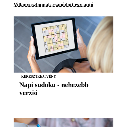
Villanyoszlopnak csapódott egy autó
KERESZTREJTVÉNY
Napi sudoku - nehezebb
verzió