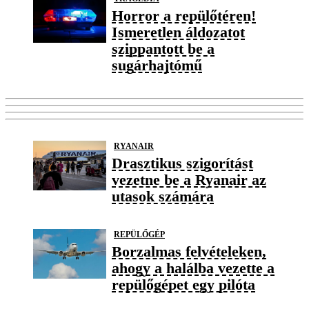
Horror a repülőtéren!
Ismeretlen áldozatot
szippantott be a
sugárhajtómű
RYANAIR
Drasztikus szigorítást
vezetne be a Ryanair az
utasok számára
REPÜLŐGÉP
Borzalmas felvételeken,
ahogy a halálba vezette a
repülőgépet egy pilóta