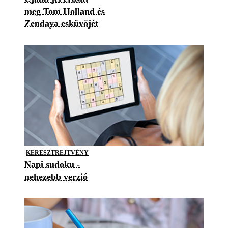
meg Tom Holland és
Zendaya esküvőjét
KERESZTREJTVÉNY
Napi sudoku -
nehezebb verzió