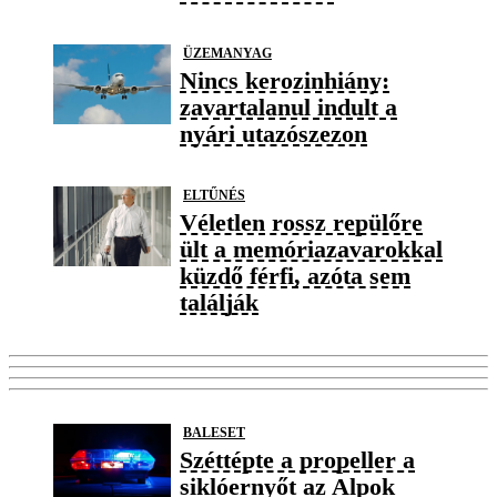
ÜZEMANYAG
Nincs kerozinhiány:
zavartalanul indult a
nyári utazószezon
ELTŰNÉS
Véletlen rossz repülőre
ült a memóriazavarokkal
küzdő férfi, azóta sem
találják
BALESET
Széttépte a propeller a
siklóernyőt az Alpok