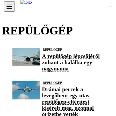
☰
REPÜLŐGÉP
REPÜLŐGÉP
A repülőgép lépcsőjéről
zuhant a halálba egy
nagymama
REPÜLŐGÉP
Drámai percek a
levegőben: egy utas
repülőgép-eltérítést
kísérelt meg, azonnal
őrizetbe vették