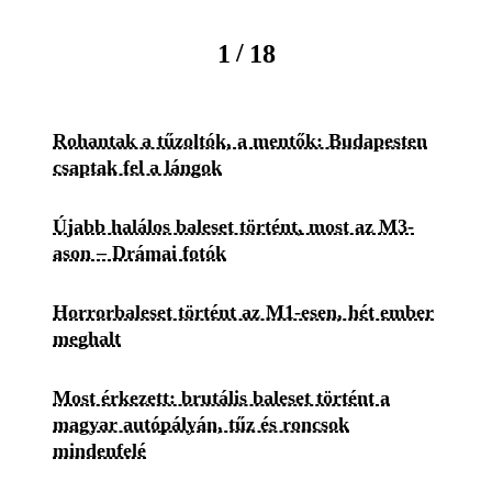
/
1
18
Rohantak a tűzoltók, a mentők: Budapesten
csaptak fel a lángok
Újabb halálos baleset történt, most az M3-
ason – Drámai fotók
Horrorbaleset történt az M1-esen, hét ember
meghalt
Most érkezett: brutális baleset történt a
magyar autópályán, tűz és roncsok
mindenfelé