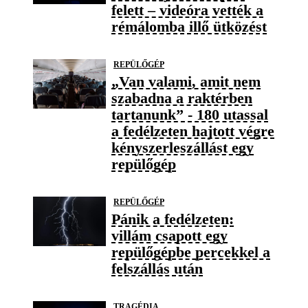
felett – videóra vették a
rémálomba illő ütközést
REPÜLŐGÉP
„Van valami, amit nem
szabadna a raktérben
tartanunk” - 180 utassal
a fedélzeten hajtott végre
kényszerleszállást egy
repülőgép
REPÜLŐGÉP
Pánik a fedélzeten:
villám csapott egy
repülőgépbe percekkel a
felszállás után
TRAGÉDIA