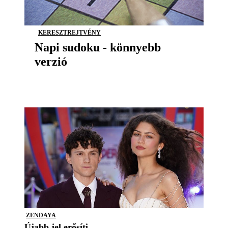
KERESZTREJTVÉNY
Napi sudoku - könnyebb
verzió
ZENDAYA
Újabb jel erősíti