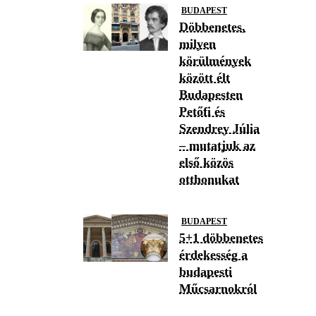
BUDAPEST
Döbbenetes,
milyen
körülmények
között élt
Budapesten
Petőfi és
Szendrey Júlia
– mutatjuk az
első közös
otthonukat
BUDAPEST
5+1 döbbenetes
érdekesség a
budapesti
Műcsarnokról