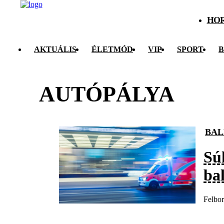
HO
AKTUÁLIS
ÉLETMÓD
VIP
SPORT
B
AUTÓPÁLYA
BAL
Sú
bal
Felbor