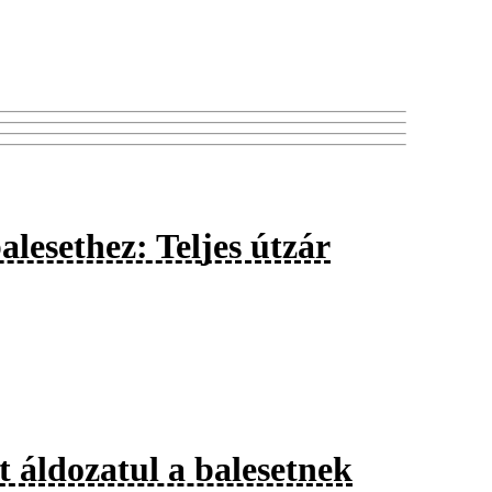
alesethez: Teljes útzár
t áldozatul a balesetnek