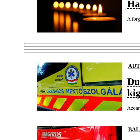
Ha
A forg
AUT
Du
ki
Azonna
BAL