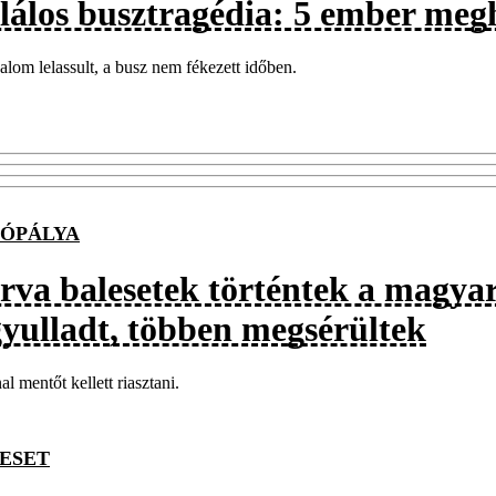
lálos busztragédia: 5 ember megh
alom lelassult, a busz nem fékezett időben.
ÓPÁLYA
rva balesetek történtek a magya
gyulladt, többen megsérültek
l mentőt kellett riasztani.
ESET