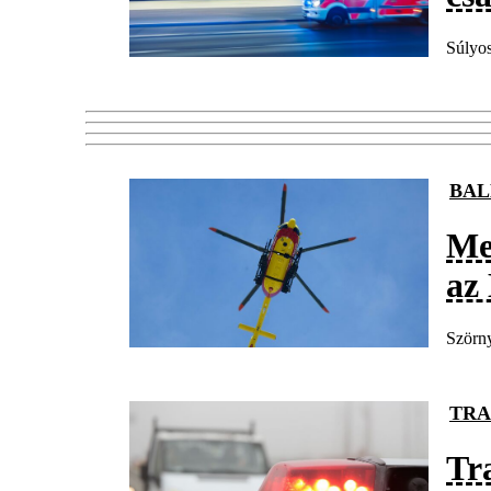
Súlyos
BAL
Men
az
Szörny
TRA
Tr