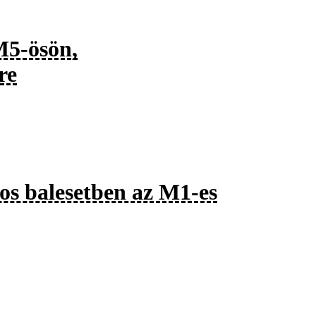
M5-ösön,
re
sos balesetben az M1-es