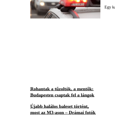
Egy ka
Rohantak a tűzoltók, a mentők:
Budapesten csaptak fel a lángok
Újabb halálos baleset történt,
most az M3-ason – Drámai fotók