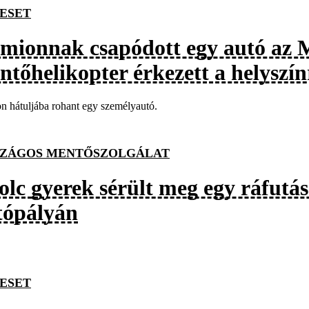
ESET
mionnak csapódott egy autó az 
ntőhelikopter érkezett a helyszín
 hátuljába rohant egy személyautó.
ZÁGOS MENTŐSZOLGÁLAT
olc gyerek sérült meg egy ráfutá
tópályán
ESET