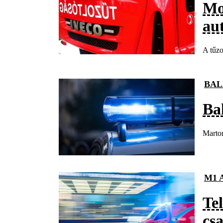
Mo
au
A tűzo
BAL
Ba
Marton
M1 
Te
cs