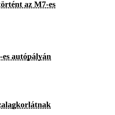
történt az M7-es
7-es autópályán
szalagkorlátnak