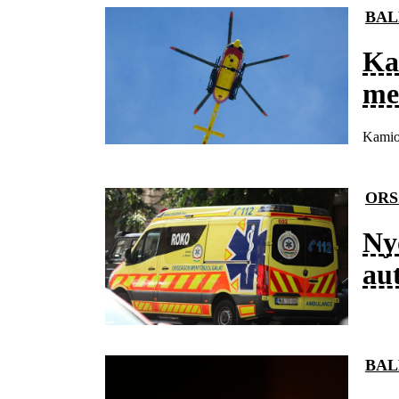
BAL
Ka
me
Kamion
ORS
Ny
au
BAL