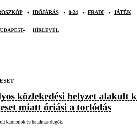
ROSZKÓP
IDŐJÁRÁS
0-24
FRADI
JÁTÉK
UDAPEST
HÍRLEVÉL
ESET
lyos közlekedési helyzet alakult 
eset miatt óriási a torlódás
ult kamionok és hatalmas dugók.