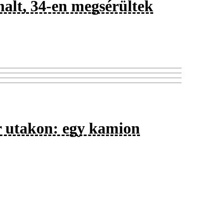
alt, 34-en megsérültek
r utakon: egy kamion