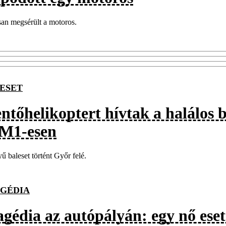
an megsérült a motoros.
ESET
tőhelikoptert hívtak a halálos b
 M1-esen
ű baleset történt Győr felé.
GÉDIA
agédia az autópályán: egy nő eset