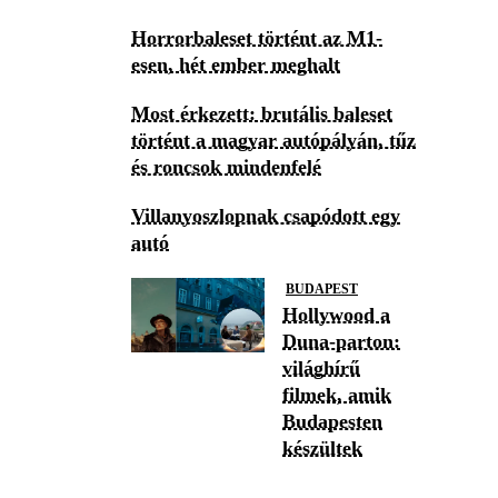
Horrorbaleset történt az M1-
esen, hét ember meghalt
Most érkezett: brutális baleset
történt a magyar autópályán, tűz
és roncsok mindenfelé
Villanyoszlopnak csapódott egy
autó
BUDAPEST
Hollywood a
Duna-parton:
világhírű
filmek, amik
Budapesten
készültek