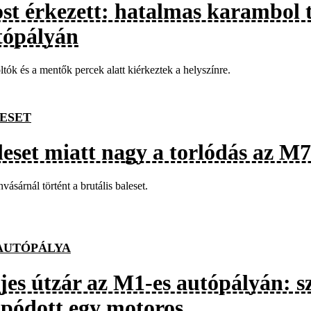
st érkezett: hatalmas karambol 
tópályán
ltók és a mentők percek alatt kiérkeztek a helyszínre.
ESET
leset miatt nagy a torlódás az M
vásárnál történt a brutális baleset.
AUTÓPÁLYA
ljes útzár az M1-es autópályán: 
apódott egy motoros