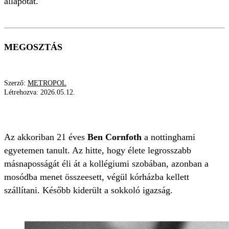
állapotát.
MEGOSZTÁS
Szerző:
METROPOL
Létrehozva:
2026.05.12.
KÓRHÁZ
MŰTÉT
MÁSNAPOSSÁG
Az akkoriban 21 éves
Ben Cornfoth
a nottinghami
egyetemen tanult. Az hitte, hogy élete legrosszabb
másnaposságát éli át a kollégiumi szobában, azonban a
mosódba menet összeesett, végül kórházba kellett
szállítani. Később kiderült a sokkoló igazság.