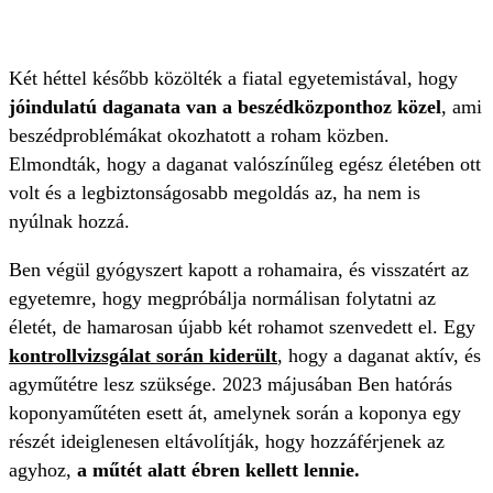
Két héttel később közölték a fiatal egyetemistával, hogy
jóindulatú daganata van a beszédközponthoz közel
, ami
beszédproblémákat okozhatott a roham közben.
Elmondták, hogy a daganat valószínűleg egész életében ott
volt és a legbiztonságosabb megoldás az, ha nem is
nyúlnak hozzá.
Ben végül gyógyszert kapott a rohamaira, és visszatért az
egyetemre, hogy megpróbálja normálisan folytatni az
életét, de hamarosan újabb két rohamot szenvedett el. Egy
kontrollvizsgálat során kiderült
, hogy a daganat aktív, és
agyműtétre lesz szüksége. 2023 májusában Ben hatórás
koponyaműtéten esett át, amelynek során a koponya egy
részét ideiglenesen eltávolítják, hogy hozzáférjenek az
agyhoz,
a műtét alatt ébren kellett lennie.