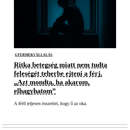
GYERMEKVÁLLALÁS
Ritka betegség miatt nem tudta
feleségét teherbe ejteni a férj.
„Azt mondta, ha akarom,
elhagyhatom”
A férfi teljesen összetört, hogy ő az oka.