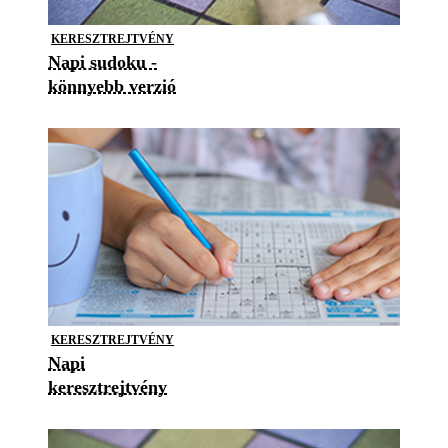
KERESZTREJTVÉNY
Napi sudoku -
könnyebb verzió
KERESZTREJTVÉNY
Napi
keresztrejtvény