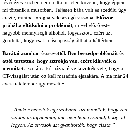
tévénézés közben nem tudta hirtelen követni, hogy éppen
mi történik a műsorban. Teljesen kába volt és szédült, úgy
érezte, mintha forogna vele az egész szoba.
Először
próbálta eltitkolni a problémát,
mivel előző este
nagyobb mennyiségű alkoholt fogyasztott, ezért azt
gondolta, hogy csak másnaposság állhat a háttérben.
Barátai azonban észrevették Ben beszédproblémáit és
attól tartottak, hogy sztrókja van, ezért kihívták a
mentőket.
Ezután a kórházba érve közölték vele, hogy a
CT-vizsgálat után ott kell maradnia éjszakára. A ma már 24
éves fiatalember így mesélte:
Amikor behívtak egy szobába, azt mondták, hogy van
valami az agyamban, ami nem lenne szabad, hogy ott
legyen. Az orvosok azt gyanították, hogy ciszta.