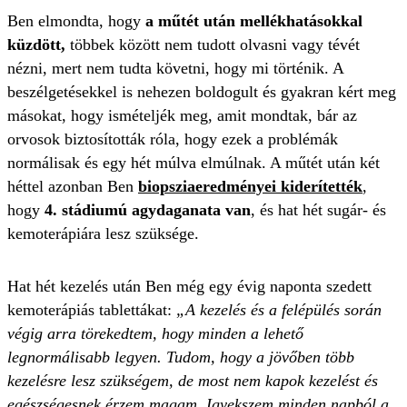
Ben elmondta, hogy
a műtét után mellékhatásokkal
küzdött,
többek között nem tudott olvasni vagy tévét
nézni, mert nem tudta követni, hogy mi történik. A
beszélgetésekkel is nehezen boldogult és gyakran kért meg
másokat, hogy ismételjék meg, amit mondtak, bár az
orvosok biztosították róla, hogy ezek a problémák
normálisak és egy hét múlva elmúlnak. A műtét után két
héttel azonban Ben
biopsziaeredményei kiderítették
,
hogy
4. stádiumú agydaganata van
, és hat hét sugár- és
kemoterápiára lesz szüksége.
Hat hét kezelés után Ben még egy évig naponta szedett
kemoterápiás tablettákat:
„A kezelés és a felépülés során
végig arra törekedtem, hogy minden a lehető
legnormálisabb legyen. Tudom, hogy a jövőben több
kezelésre lesz szükségem, de most nem kapok kezelést és
egészségesnek érzem magam. Igyekszem minden napból a