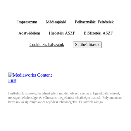
Impresszum
Médiaajánló
Felhasználási Feltételek
Adatvédelem
Hirdetési ÁSZF
Előfizetési ÁSZF
Cookie Szabályzatok
Sütibeállítások
Portfóliónk minőségi tartalmat jelent minden olvasó számára. Egyedülálló elérést,
országos lefedettséget és változatos megjelenési lehetőséget biztosít. Folyamatosan
keressük az új irányokat és fejlődési lehetőségeket. Ez jövőnk záloga.