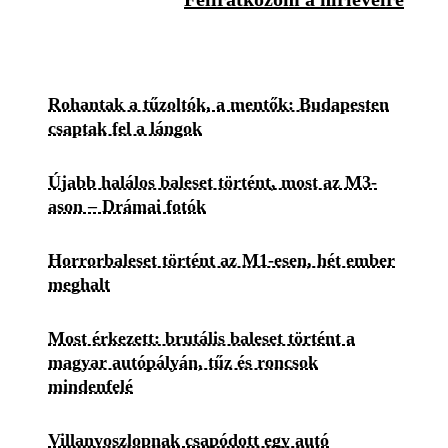
Rohantak a tűzoltók, a mentők: Budapesten
csaptak fel a lángok
Újabb halálos baleset történt, most az M3-
ason – Drámai fotók
Horrorbaleset történt az M1-esen, hét ember
meghalt
Most érkezett: brutális baleset történt a
magyar autópályán, tűz és roncsok
mindenfelé
Villanyoszlopnak csapódott egy autó