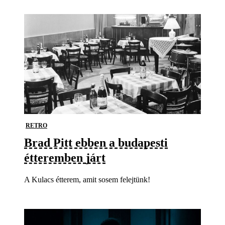
RETRO
Brad Pitt ebben a budapesti
étteremben járt
A Kulacs étterem, amit sosem felejtünk!