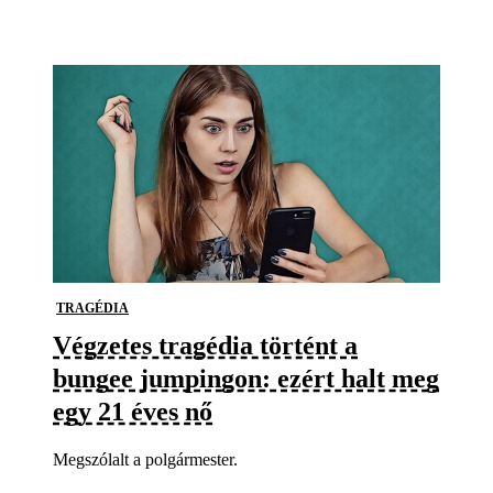
TRAGÉDIA
Végzetes tragédia történt a
bungee jumpingon: ezért halt meg
egy 21 éves nő
Megszólalt a polgármester.