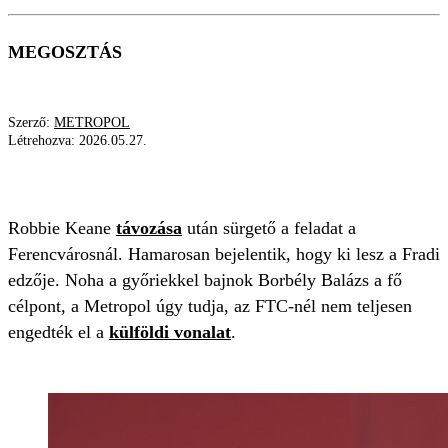
MEGOSZTÁS
Szerző:
METROPOL
Létrehozva:
2026.05.27.
FRADI
GYŐR
BORBÉLY BALÁZS
Robbie Keane
távozása
után sürgető a feladat a
Ferencvárosnál. Hamarosan bejelentik, hogy ki lesz a Fradi
edzője. Noha a győriekkel bajnok Borbély Balázs a fő
célpont, a Metropol úgy tudja, az FTC-nél nem teljesen
engedték el a
külföldi vonalat
.