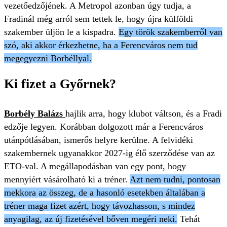
vezetőedzőjének. A Metropol azonban úgy tudja, a
Fradinál még arról sem tettek le, hogy újra külföldi
szakember üljön le a kispadra.
Egy török szakemberről van
szó, aki akkor érkezhetne, ha a Ferencváros nem tud
megegyezni Borbéllyal.
Ki fizet a Győrnek?
Borbély Balázs
hajlik arra, hogy klubot váltson, és a Fradi
edzője legyen. Korábban dolgozott már a Ferencváros
utánpótlásában, ismerős helyre kerülne. A felvidéki
szakembernek ugyanakkor 2027-ig élő szerződése van az
ETO-val. A megállapodásban van egy pont, hogy
mennyiért vásárolható ki a tréner.
Azt nem tudni, pontosan
mekkora az összeg, de a hasonló esetekben általában a
tréner maga fizet azért, hogy távozhasson, s mindez
anyagilag, az új fizetésével bőven megéri neki.
Tehát