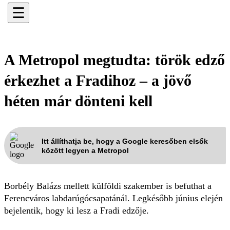
☰
A Metropol megtudta: török edző
érkezhet a Fradihoz – a jövő
héten már dönteni kell
Itt állíthatja be, hogy a Google keresőben elsők
között legyen a Metropol
Borbély Balázs mellett külföldi szakember is befuthat a
Ferencváros labdarúgócsapatánál. Legkésőbb június elején
bejelentik, hogy ki lesz a Fradi edzője.