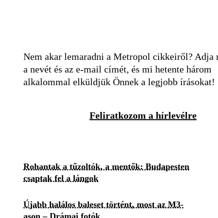
Nem akar lemaradni a Metropol cikkeiről? Adja
a nevét és az e-mail címét, és mi hetente három
alkalommal elküldjük Önnek a legjobb írásokat!
Feliratkozom a hírlevélre
Rohantak a tűzoltók, a mentők: Budapesten
csaptak fel a lángok
Újabb halálos baleset történt, most az M3-
ason – Drámai fotók