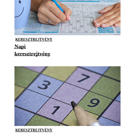
KERESZTREJTVÉNY
Napi
keresztrejtvény
KERESZTREJTVÉNY