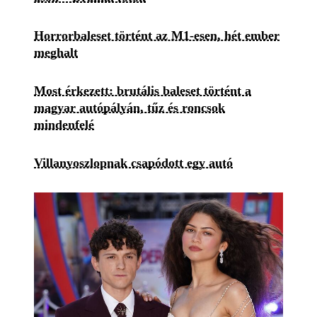
Horrorbaleset történt az M1-esen, hét ember
meghalt
Most érkezett: brutális baleset történt a
magyar autópályán, tűz és roncsok
mindenfelé
Villanyoszlopnak csapódott egy autó