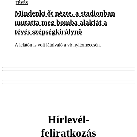
TÉVÉS
Mindenki őt nézte, a stadionban
mutatta meg bomba alakját a
tévés szépségkirálynő
A lelátón is volt látnivaló a vb nyitómeccsén.
Hírlevél-
feliratkozás