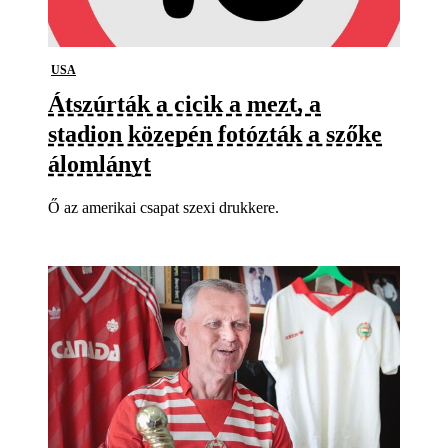
USA
Átszúrták a cicik a mezt, a
stadion közepén fotózták a szőke
álomlányt
Ő az amerikai csapat szexi drukkere.