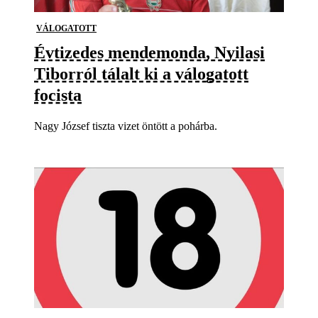
VÁLOGATOTT
Évtizedes mendemonda, Nyilasi
Tiborról tálalt ki a válogatott
focista
Nagy József tiszta vizet öntött a pohárba.