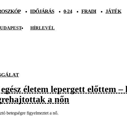
ROSZKÓP
IDŐJÁRÁS
0-24
FRADI
JÁTÉK
UDAPEST
HÍRLEVÉL
SGÁLAT
 egész életem lepergett előttem –
grehajtottak a nőn
tó betegségre figyelmeztet a nő.