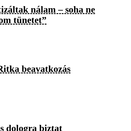
tizáltak nálam – soha ne
rom tünetet”
Ritka beavatkozás
s dologra biztat