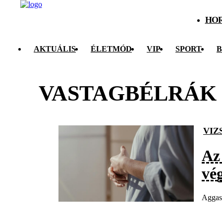
HO
AKTUÁLIS
ÉLETMÓD
VIP
SPORT
B
VASTAGBÉLRÁK
VIZ
Az
vé
Aggasz