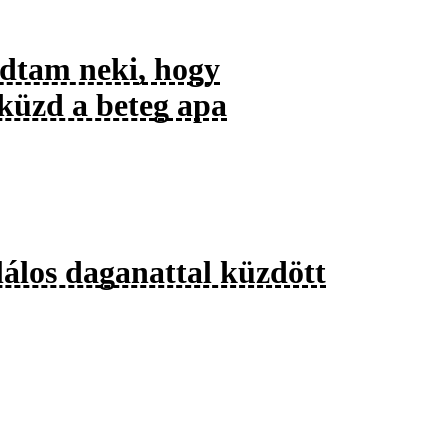
ndtam neki, hogy
küzd a beteg apa
lálos daganattal küzdött