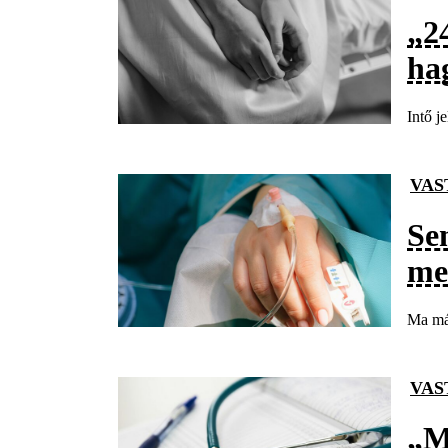
„2
ha
Intő j
VAS
Se
me
Ma má
VAS
„M