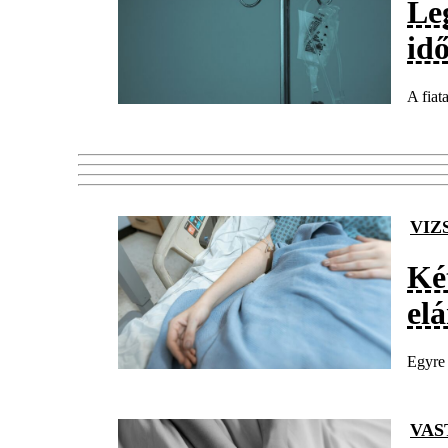
Le
id
A fiat
VIZ
Két
elá
Egyre 
VAS