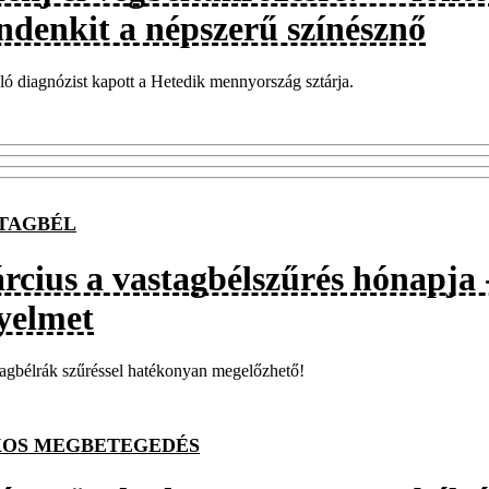
ndenkit a népszerű színésznő
ó diagnózist kapott a Hetedik mennyország sztárja.
TAGBÉL
cius a vastagbélszűrés hónapja -
gyelmet
agbélrák szűréssel hatékonyan megelőzhető!
OS MEGBETEGEDÉS