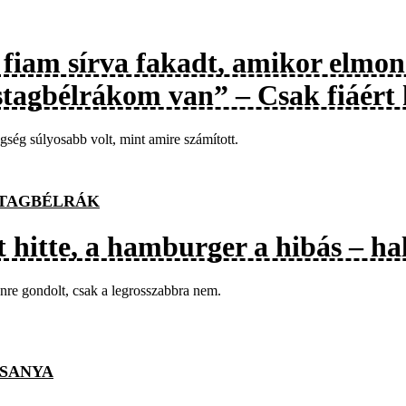
 fiam sírva fakadt, amikor elmo
stagbélrákom van” – Csak fiáért 
gség súlyosabb volt, mint amire számított.
TAGBÉLRÁK
t hitte, a hamburger a hibás – ha
re gondolt, csak a legrosszabbra nem.
SANYA