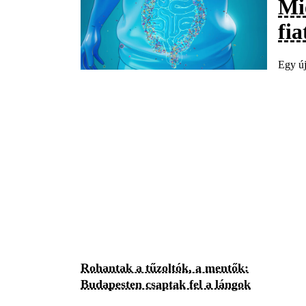
Mi
fi
Egy új
Rohantak a tűzoltók, a mentők:
Budapesten csaptak fel a lángok