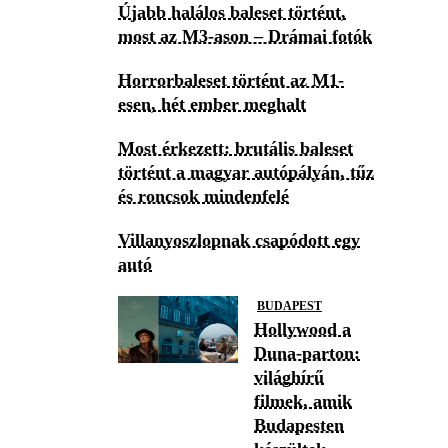
Újabb halálos baleset történt,
most az M3-ason – Drámai fotók
Horrorbaleset történt az M1-
esen, hét ember meghalt
Most érkezett: brutális baleset
történt a magyar autópályán, tűz
és roncsok mindenfelé
Villanyoszlopnak csapódott egy
autó
BUDAPEST
Hollywood a
Duna-parton:
világhírű
filmek, amik
Budapesten