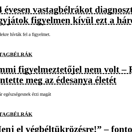
4 évesen vastagbélrákot diagnosz
gyjátok figyelmen kívül ezt a há
elekre hívták fel a figyelmet.
TAGBÉLRÁK
mmi figyelmeztetőjel nem volt – 
ntette meg az édesanya életét
r egészségesnek érzi magát
TAGBÉLRÁK
enj el végbéltükrözésre!” – fonto