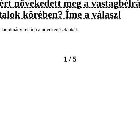
ért növekedett meg a vastagbélrá
atalok körében? Íme a válasz!
 tanulmány feltárja a növekedések okát.
/
1
5