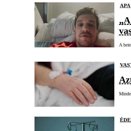
APA
„A
va
A bete
VAS
Az
Minden
ÉDE