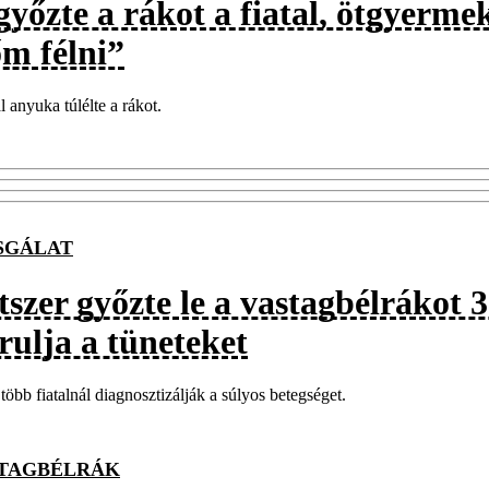
győzte a rákot a fiatal, ötgyerm
őm félni”
al anyuka túlélte a rákot.
SGÁLAT
szer győzte le a vastagbélrákot 3
rulja a tüneteket
több fiatalnál diagnosztizálják a súlyos betegséget.
TAGBÉLRÁK