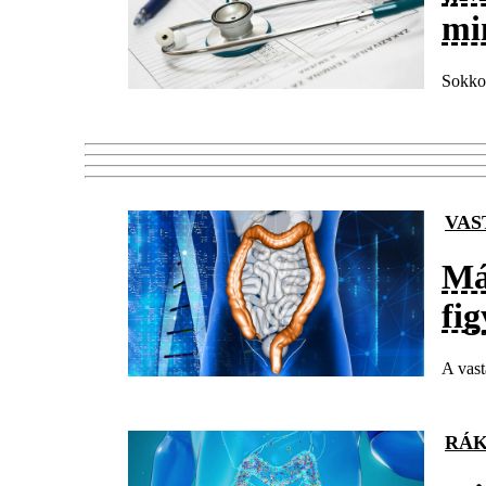
mi
Sokkol
VAS
Már
fi
A vast
RÁK