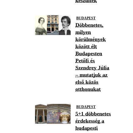
készültek
BUDAPEST
Döbbenetes,
milyen
körülmények
között élt
Budapesten
Petőfi és
Szendrey Júlia
– mutatjuk az
első közös
otthonukat
BUDAPEST
5+1 döbbenetes
érdekesség a
budapesti