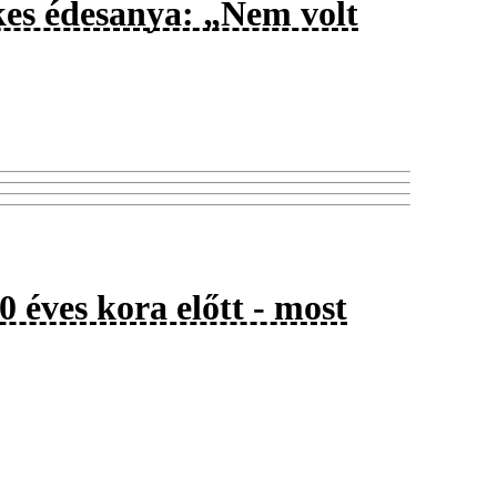
ekes édesanya: „Nem volt
0 éves kora előtt - most