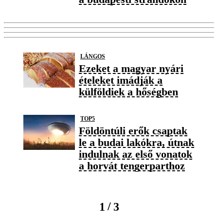
LÁNGOS
Ezeket a magyar nyári
ételeket imádják a
külföldiek a hőségben
TOP5
Földöntúli erők csaptak
le a budai lakókra, útnak
indulnak az első vonatok
a horvát tengerparthoz
/
1
3