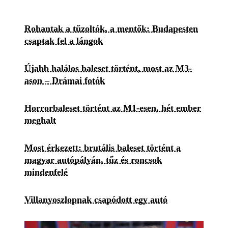
Rohantak a tűzoltók, a mentők: Budapesten
csaptak fel a lángok
Újabb halálos baleset történt, most az M3-
ason – Drámai fotók
Horrorbaleset történt az M1-esen, hét ember
meghalt
Most érkezett: brutális baleset történt a
magyar autópályán, tűz és roncsok
mindenfelé
Villanyoszlopnak csapódott egy autó