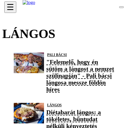
☰
LÁNGOS
PALI BÁCSI
"Felemelő, hogy én
sütöm a lángost a nemzet
szülinapján" - Pali bácsi
lángosa messze földön
híres
LÁNGOS
Diétabarát lángos: a
tökéletes, bűntudat
nélküli kényeztetés