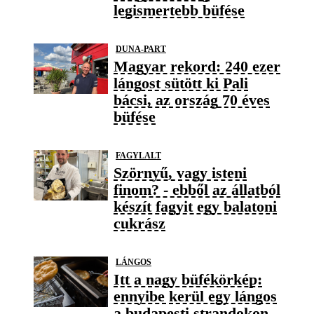
legismertebb büfése
DUNA-PART
Magyar rekord: 240 ezer
lángost sütött ki Pali
bácsi, az ország 70 éves
büfése
FAGYLALT
Szörnyű, vagy isteni
finom? - ebből az állatból
készít fagyit egy balatoni
cukrász
LÁNGOS
Itt a nagy büfékörkép:
ennyibe kerül egy lángos
a budapesti strandokon