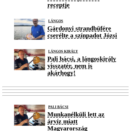
receptje
LÁNGOS
Gárdonyi strandbüfére
cserélte a színpadot Józsi
LÁNGOS KIRÁLY
Pali bácsi, a lángoskirály
visszatér, nem is
akárhogy!
PALI BÁCSI
Munkanélküli lett az
árvíz miatt
Magyarország