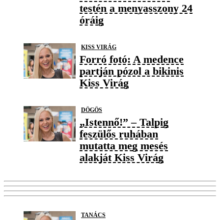
testén a menyasszony 24
óráig
KISS VIRÁG
Forró fotó: A medence
partján pózol a bikinis
Kiss Virág
DÖGÖS
„Istennő!” – Talpig
feszülős ruhában
mutatta meg mesés
alakját Kiss Virág
TANÁCS