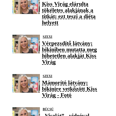
Kiss Virág elárulta
tökéletes alakjának a
titkát: ezt teszi a diéta
helyett
SZEXI
Vérpezsdítő látvány:
bikiniben mutatta meg
hihetetlen alakját Kiss
Virág
SZEXI
Mámorító látvány:
bikinire vetkőzött Kiss
Virág - Fotó
BÚCSÚ
„Viszlát” - videóval