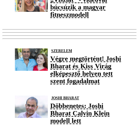
búcsúzik a magyar
fitneszmodell
SZERELEM
Végre megtörtént! Joshi
Bharat és Kiss Virág
elképesztő helyen tett
szent fogadalmat
JOSHI BHARAT
Döbbenetes: Joshi
Bharat Calvin Klein
modell lett