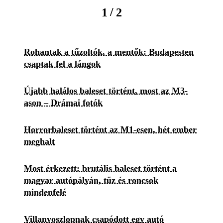
/
1
2
Rohantak a tűzoltók, a mentők: Budapesten
csaptak fel a lángok
Újabb halálos baleset történt, most az M3-
ason – Drámai fotók
Horrorbaleset történt az M1-esen, hét ember
meghalt
Most érkezett: brutális baleset történt a
magyar autópályán, tűz és roncsok
mindenfelé
Villanyoszlopnak csapódott egy autó