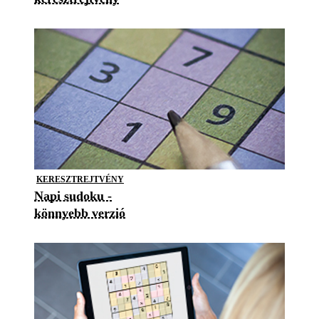
KERESZTREJTVÉNY
Napi sudoku -
könnyebb verzió