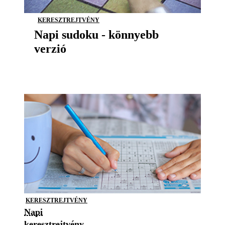
KERESZTREJTVÉNY
Napi sudoku - könnyebb
verzió
KERESZTREJTVÉNY
Napi
keresztrejtvény