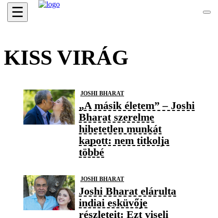
☰
KISS VIRÁG
JOSHI BHARAT
„A másik életem” – Joshi
Bharat szerelme
hihetetlen munkát
kapott: nem titkolja
többé
JOSHI BHARAT
Joshi Bharat elárulta
indiai esküvője
részleteit: Ezt viseli