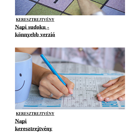
KERESZTREJTVÉNY
Napi sudoku -
könnyebb verzió
KERESZTREJTVÉNY
Napi
keresztrejtvény