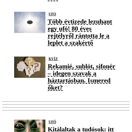
UFO
Több évtizede lezuhant
egy ufó! 80 éves
rejtélyről rántotta le a
leplet a szakértő
KVÍZ
Rekamié, sublót, sifonér
– idegen szavak a
háztartásban. Ismered
őket?
UFÓ
Kitálaltak a tudósok: itt