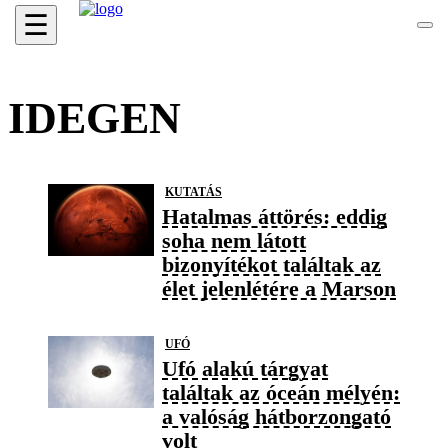
☰
IDEGEN
KUTATÁS
Hatalmas áttörés: eddig
soha nem látott
bizonyítékot találtak az
élet jelenlétére a Marson
UFÓ
Ufó alakú tárgyat
találtak az óceán mélyén:
a valóság hátborzongató
volt