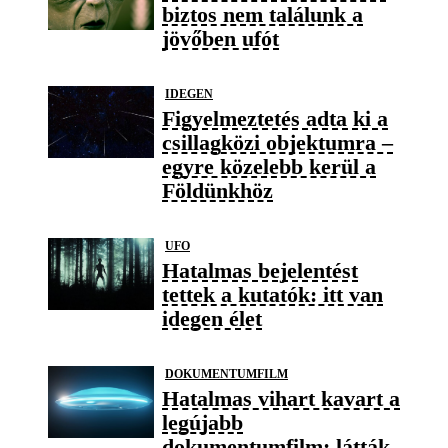
biztos nem találunk a
jövőben ufót
IDEGEN
Figyelmeztetés adta ki a
csillagközi objektumra –
egyre közelebb kerül a
Földünkhöz
UFO
Hatalmas bejelentést
tettek a kutatók: itt van
idegen élet
DOKUMENTUMFILM
Hatalmas vihart kavart a
legújabb
dokumentumfilm: látták,