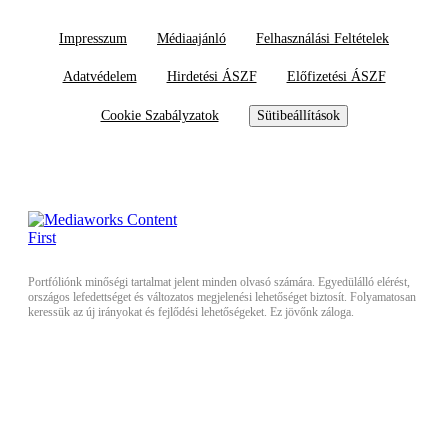
Impresszum
Médiaajánló
Felhasználási Feltételek
Adatvédelem
Hirdetési ÁSZF
Előfizetési ÁSZF
Cookie Szabályzatok
Sütibeállítások
Portfóliónk minőségi tartalmat jelent minden olvasó számára. Egyedülálló elérést,
országos lefedettséget és változatos megjelenési lehetőséget biztosít. Folyamatosan
keressük az új irányokat és fejlődési lehetőségeket. Ez jövőnk záloga.