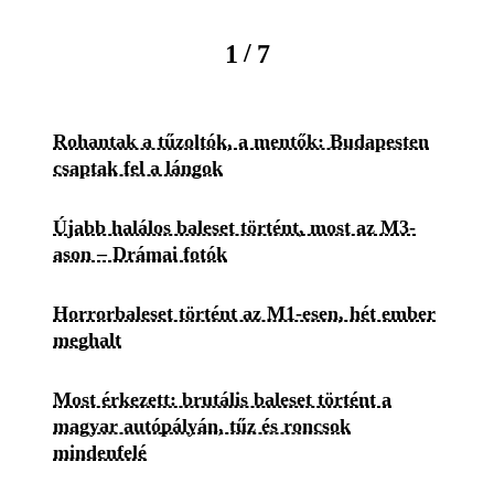
/
1
7
Rohantak a tűzoltók, a mentők: Budapesten
csaptak fel a lángok
Újabb halálos baleset történt, most az M3-
ason – Drámai fotók
Horrorbaleset történt az M1-esen, hét ember
meghalt
Most érkezett: brutális baleset történt a
magyar autópályán, tűz és roncsok
mindenfelé