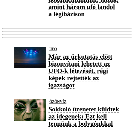
amint három ufó landol
a légibázison
UFÓ
Már az űrkutatás előtt
bizonyítani lehetett az
UFO-k létezését, régi
képek rejtették az
igazságot
ÖZÖNVÍZ
Sokkoló üzenetet küldtek
az idegenek: Ezt kell
tennünk a bolygónkkal