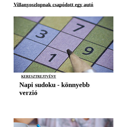
Villanyoszlopnak csapódott egy autó
KERESZTREJTVÉNY
Napi sudoku - könnyebb
verzió