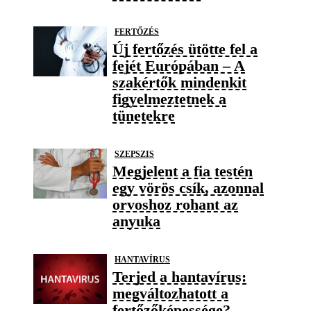
FERTŐZÉS
Új fertőzés ütötte fel a
fejét Európában – A
szakértők mindenkit
figyelmeztetnek a
tünetekre
SZEPSZIS
Megjelent a fia testén
egy vörös csík, azonnal
orvoshoz rohant az
anyuka
HANTAVÍRUS
Terjed a hantavírus:
megváltozhatott a
fertőzőképessége?