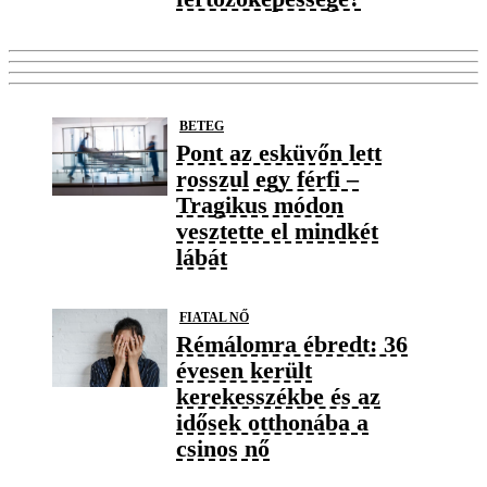
BETEG
Pont az esküvőn lett
rosszul egy férfi –
Tragikus módon
vesztette el mindkét
lábát
FIATAL NŐ
Rémálomra ébredt: 36
évesen került
kerekesszékbe és az
idősek otthonába a
csinos nő