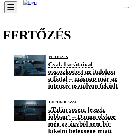
☰
FERTŐZÉS
FERTŐZÉS
Csak barátaival
osztozkodott az italokon
a fiatal – másnap már az
intenzív osztályon feküdt
GÖRÖGORSZÁG
„Talán sosem leszek
jobban” – Donna olykor
még az ágyból sem bír
kikelni betegsége miatt