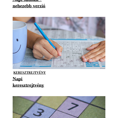
nehezebb verzió
KERESZTREJTVÉNY
Napi
keresztrejtvény