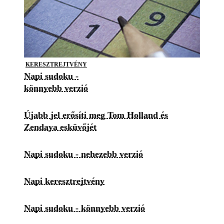
KERESZTREJTVÉNY
Napi sudoku -
könnyebb verzió
Újabb jel erősíti meg Tom Holland és
Zendaya esküvőjét
Napi sudoku - nehezebb verzió
Napi keresztrejtvény
Napi sudoku - könnyebb verzió