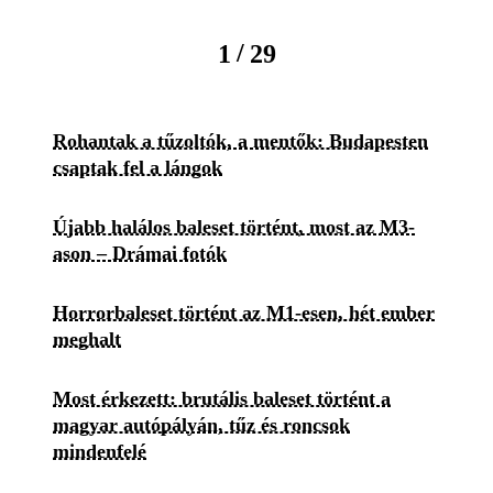
/
1
29
Rohantak a tűzoltók, a mentők: Budapesten
csaptak fel a lángok
Újabb halálos baleset történt, most az M3-
ason – Drámai fotók
Horrorbaleset történt az M1-esen, hét ember
meghalt
Most érkezett: brutális baleset történt a
magyar autópályán, tűz és roncsok
mindenfelé