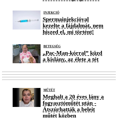
INJEKCIÓ
Spermainjekcióval
kezelte a fájdalmát, nem
hiszed el, mi történt!
BETEGSÉG
„Pac-Man-kórral” küzd
a kislány, az élete a tét
MŰTÉT
Meghalt a 20 éves lány a
fogyasztóműtét után -
Átszúrhatták a beleit
műtét közben