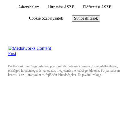
Adatvédelem
Hirdetési ÁSZF
Előfizetési ÁSZF
Cookie Szabályzatok
Sütibeállítások
Portfóliónk minőségi tartalmat jelent minden olvasó számára. Egyedülálló elérést,
országos lefedettséget és változatos megjelenési lehetőséget biztosít. Folyamatosan
keressük az új irányokat és fejlődési lehetőségeket. Ez jövőnk záloga.