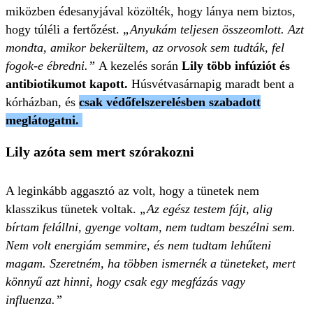
miközben édesanyjával közölték, hogy lánya nem biztos,
hogy túléli a fertőzést.
„Anyukám teljesen összeomlott. Azt
mondta, amikor bekerültem, az orvosok sem tudták, fel
fogok-e ébredni.”
A kezelés során
Lily több infúziót és
antibiotikumot kapott.
Húsvétvasárnapig maradt bent a
kórházban, és
csak védőfelszerelésben szabadott
meglátogatni.
Lily azóta sem mert szórakozni
A leginkább aggasztó az volt, hogy a tünetek nem
klasszikus tünetek voltak.
„Az egész testem fájt, alig
bírtam felállni, gyenge voltam, nem tudtam beszélni sem.
Nem volt energiám semmire, és nem tudtam lehűteni
magam. Szeretném, ha többen ismernék a tüneteket, mert
könnyű azt hinni, hogy csak egy megfázás vagy
influenza.”