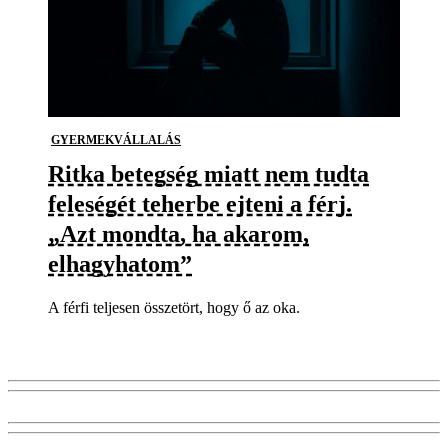
GYERMEKVÁLLALÁS
Ritka betegség miatt nem tudta
feleségét teherbe ejteni a férj.
„Azt mondta, ha akarom,
elhagyhatom”
A férfi teljesen összetört, hogy ő az oka.