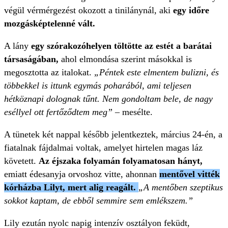
végül vérmérgezést okozott a tinilánynál, aki
egy időre
mozgásképtelenné vált.
A lány
egy szórakozóhelyen töltötte az estét a barátai
társaságában,
ahol elmondása szerint másokkal is
megosztotta az italokat.
„Péntek este elmentem bulizni, és
többekkel is ittunk egymás poharából, ami teljesen
hétköznapi dolognak tűnt. Nem gondoltam bele, de nagy
eséllyel ott fertőződtem meg”
– mesélte.
A tünetek két nappal később jelentkeztek, március 24-én, a
fiatalnak fájdalmai voltak, amelyet hirtelen magas láz
követett.
Az éjszaka folyamán folyamatosan hányt,
emiatt édesanyja orvoshoz vitte, ahonnan
mentővel vitték
kórházba Lilyt, mert alig reagált.
„A mentőben szeptikus
sokkot kaptam, de ebből semmire sem emlékszem.”
Lily ezután nyolc napig intenzív osztályon feküdt,