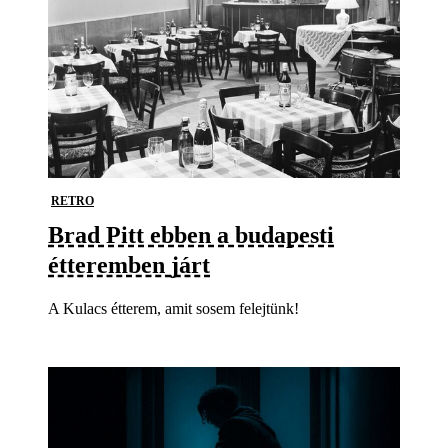
RETRO
Brad Pitt ebben a budapesti
étteremben járt
A Kulacs étterem, amit sosem felejtünk!