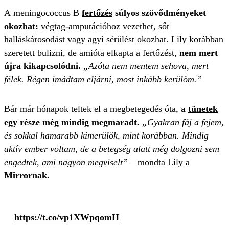
A meningococcus B
fertőzés
súlyos szövődményeket
okozhat:
végtag-amputációhoz vezethet, sőt
halláskárosodást vagy agyi sérülést okozhat. Lily korábban
szeretett bulizni, de amióta elkapta a fertőzést,
nem mert
újra kikapcsolódni.
„Azóta nem mentem sehova, mert
félek. Régen imádtam eljárni, most inkább kerülöm.”
Bár már hónapok teltek el a megbetegedés óta,
a
tünetek
egy része még mindig megmaradt.
„Gyakran fáj a fejem,
és sokkal hamarabb kimerülök, mint korábban. Mindig
aktív ember voltam, de a betegség alatt még dolgozni sem
engedtek, ami nagyon megviselt”
– mondta Lily a
Mirrornak
.
https://t.co/vp1XWpqomH