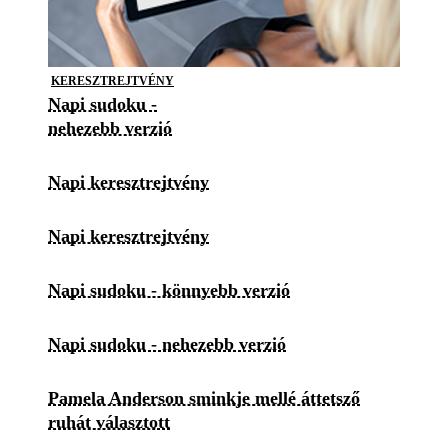
KERESZTREJTVÉNY
Napi sudoku -
nehezebb verzió
Napi keresztrejtvény
Napi keresztrejtvény
Napi sudoku - könnyebb verzió
Napi sudoku - nehezebb verzió
Pamela Anderson sminkje mellé áttetsző
ruhát választott