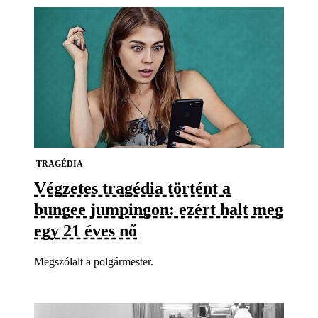
TRAGÉDIA
Végzetes tragédia történt a
bungee jumpingon: ezért halt meg
egy 21 éves nő
Megszólalt a polgármester.