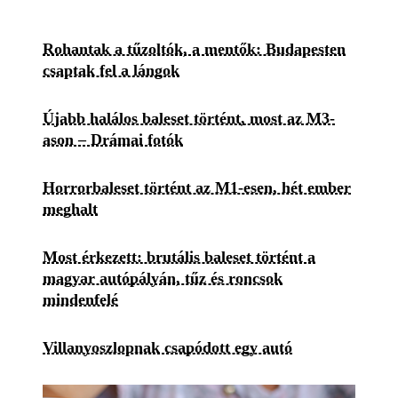
Rohantak a tűzoltók, a mentők: Budapesten
csaptak fel a lángok
Újabb halálos baleset történt, most az M3-
ason – Drámai fotók
Horrorbaleset történt az M1-esen, hét ember
meghalt
Most érkezett: brutális baleset történt a
magyar autópályán, tűz és roncsok
mindenfelé
Villanyoszlopnak csapódott egy autó