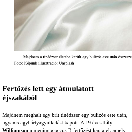
Majdnem a tinédzser életébe került egy bulizós este után összesze
Fotó: Képünk illusztráció: Unsplash
Fertőzés lett egy átmulatott
éjszakából
Majdnem meghalt egy brit tinédzser egy bulizós este után,
ugyanis agyhártyagyulladást kapott. A 19 éves
Lily
Williamson
a meningococcus B fertőzést kapta el, amely