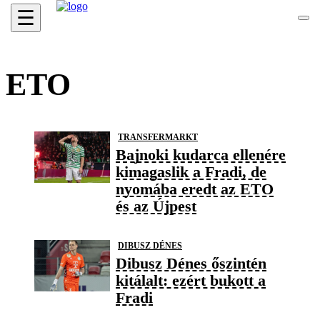
☰
ETO
TRANSFERMARKT
Bajnoki kudarca ellenére
kimagaslik a Fradi, de
nyomába eredt az ETO
és az Újpest
DIBUSZ DÉNES
Dibusz Dénes őszintén
kitálalt: ezért bukott a
Fradi