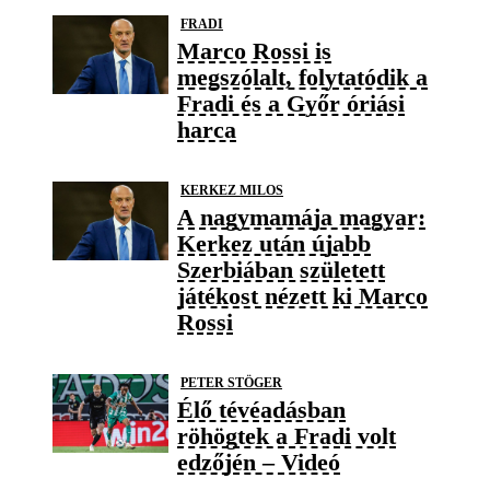
FRADI
Marco Rossi is
megszólalt, folytatódik a
Fradi és a Győr óriási
harca
KERKEZ MILOS
A nagymamája magyar:
Kerkez után újabb
Szerbiában született
játékost nézett ki Marco
Rossi
PETER STÖGER
Élő tévéadásban
röhögtek a Fradi volt
edzőjén – Videó