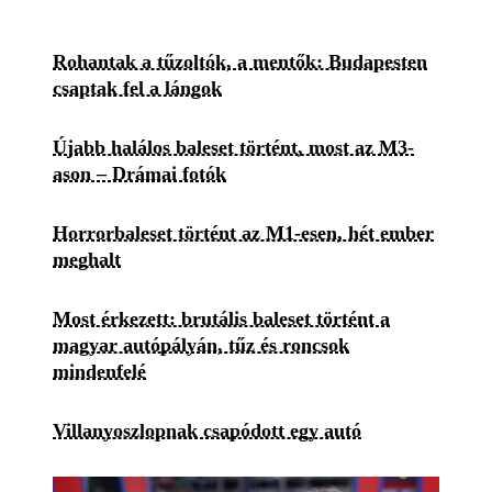
Rohantak a tűzoltók, a mentők: Budapesten
csaptak fel a lángok
Újabb halálos baleset történt, most az M3-
ason – Drámai fotók
Horrorbaleset történt az M1-esen, hét ember
meghalt
Most érkezett: brutális baleset történt a
magyar autópályán, tűz és roncsok
mindenfelé
Villanyoszlopnak csapódott egy autó