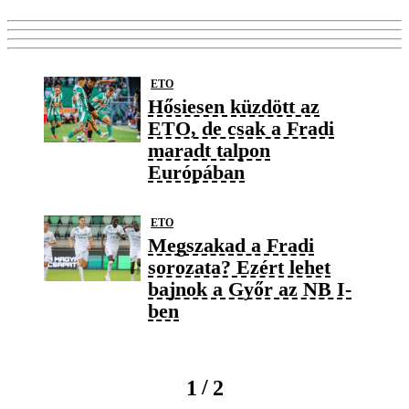
ETO
Hősiesen küzdött az
ETO, de csak a Fradi
maradt talpon
Európában
ETO
Megszakad a Fradi
sorozata? Ezért lehet
bajnok a Győr az NB I-
ben
/
1
2