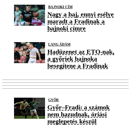
BAJNOKI CÍM
Nagy a baj, ennyi esélye
maradt a Fradinak a
bajnoki címre
LANG ÁDÁM
Hadüzenet az ETO-nak,
a győriek bajnoka
besegítene a Fradinak
GYŐR
Győr–Fradi: a számok
nem hazudnak, óriási
meglepetés készül