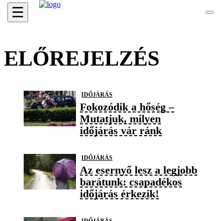
☰
ELŐREJELZÉS
IDŐJÁRÁS
Fokozódik a hőség –
Mutatjuk, milyen
időjárás vár ránk
IDŐJÁRÁS
Az esernyő lesz a legjobb
barátunk: csapadékos
időjárás érkezik!
IDŐJÁRÁS