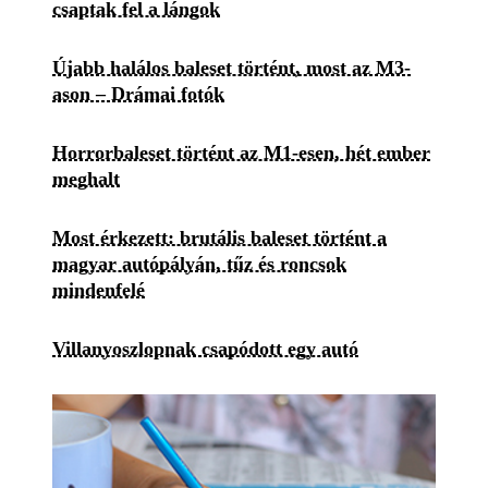
csaptak fel a lángok
Újabb halálos baleset történt, most az M3-
ason – Drámai fotók
Horrorbaleset történt az M1-esen, hét ember
meghalt
Most érkezett: brutális baleset történt a
magyar autópályán, tűz és roncsok
mindenfelé
Villanyoszlopnak csapódott egy autó