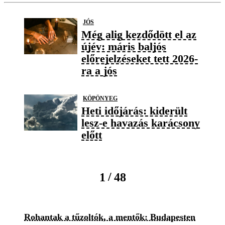
JÓS
Még alig kezdődött el az
újév: máris baljós
előrejelzéseket tett 2026-
ra a jós
KÖPÖNYEG
Heti időjárás: kiderült
lesz-e havazás karácsony
előtt
/
1
48
Rohantak a tűzoltók, a mentők: Budapesten