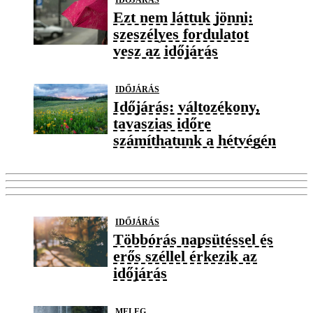
Ezt nem láttuk jönni:
szeszélyes fordulatot
vesz az időjárás
IDŐJÁRÁS
Időjárás: változékony,
tavaszias időre
számíthatunk a hétvégén
IDŐJÁRÁS
Többórás napsütéssel és
erős széllel érkezik az
időjárás
MELEG