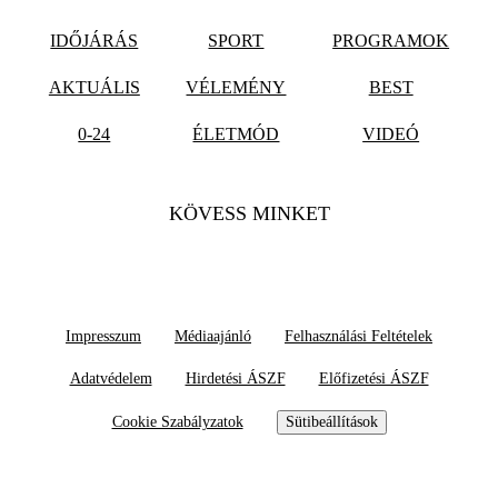
IDŐJÁRÁS
SPORT
PROGRAMOK
AKTUÁLIS
VÉLEMÉNY
BEST
0-24
ÉLETMÓD
VIDEÓ
KÖVESS MINKET
Impresszum
Médiaajánló
Felhasználási Feltételek
Adatvédelem
Hirdetési ÁSZF
Előfizetési ÁSZF
Cookie Szabályzatok
Sütibeállítások