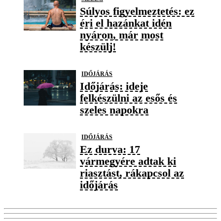
Súlyos figyelmeztetés: ez
éri el hazánkat idén
nyáron, már most
készülj!
IDŐJÁRÁS
Időjárás: ideje
felkészülni az esős és
szeles napokra
IDŐJÁRÁS
Ez durva: 17
vármegyére adtak ki
riasztást, rákapcsol az
időjárás