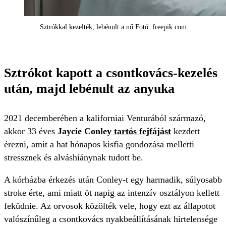
Sztrókkal kezelték, lebénult a nő Fotó: freepik.com
Sztrókot kapott a csontkovács-kezelés
után, majd lebénult az anyuka
2021 decemberében a kaliforniai Venturából származó,
akkor 33 éves
Jaycie Conley
tartós fejfájást
kezdett
érezni, amit a hat hónapos kisfia gondozása melletti
stressznek és alváshiánynak tudott be.
A kórházba érkezés után Conley-t egy harmadik, súlyosabb
stroke érte, ami miatt öt napig az intenzív osztályon kellett
feküdnie. Az orvosok közölték vele, hogy ezt az állapotot
valószínűleg a csontkovács nyakbeállításának hirtelensége