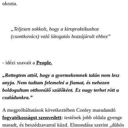
okozta.
Teljesen sokkolt, hogy a kiropraktikushoz
(csontkovács) való látogatás hozzájárult ehhez
- idézi szavait a
People.
„Rettegtem attól, hogy a gyermekemnek talán nem lesz
anyja. Nem tudtam felemelni a fiamat, és nehezen
boldogultam otthonülő szülőként. Ez nagy terhet rótt a
családunkra.”
A megpróbáltatások következtében Conley maradandó
fogyatékosságot szenvedett
: testének jobb oldala gyenge
maradt, és beszédzavarral küzd. Elmondása szerint „dühös