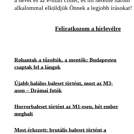
a nevét és az e-mail címét, és mi hetente három
alkalommal elküldjük Önnek a legjobb írásokat!
Feliratkozom a hírlevélre
Rohantak a tűzoltók, a mentők: Budapesten
csaptak fel a lángok
Újabb halálos baleset történt, most az M3-
ason – Drámai fotók
Horrorbaleset történt az M1-esen, hét ember
meghalt
Most érkezett: brutális baleset történt a