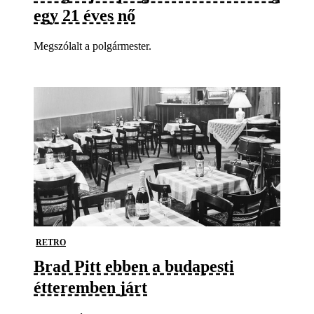
egy 21 éves nő
Megszólalt a polgármester.
RETRO
Brad Pitt ebben a budapesti
étteremben járt