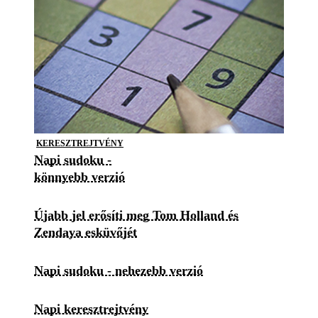
KERESZTREJTVÉNY
Napi sudoku -
könnyebb verzió
Újabb jel erősíti meg Tom Holland és
Zendaya esküvőjét
Napi sudoku - nehezebb verzió
Napi keresztrejtvény