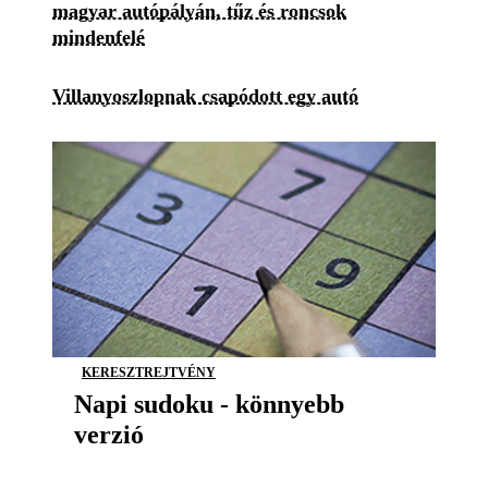
magyar autópályán, tűz és roncsok
mindenfelé
Villanyoszlopnak csapódott egy autó
KERESZTREJTVÉNY
Napi sudoku - könnyebb
verzió