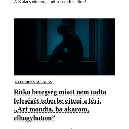
A Kulacs étterem, amit sosem felejtünk!
GYERMEKVÁLLALÁS
Ritka betegség miatt nem tudta
feleségét teherbe ejteni a férj.
„Azt mondta, ha akarom,
elhagyhatom”