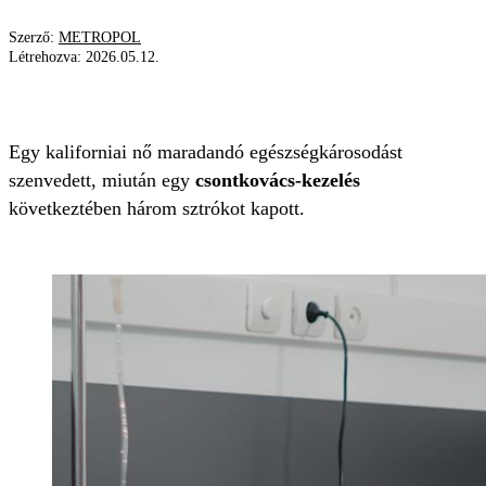
Szerző:
METROPOL
Létrehozva:
2026.05.12.
SZTRÓK
ROKKANT
KEZELÉS
Egy kaliforniai nő maradandó egészségkárosodást
szenvedett, miután egy
csontkovács-kezelés
következtében három sztrókot kapott.