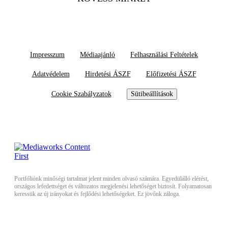
Impresszum
Médiaajánló
Felhasználási Feltételek
Adatvédelem
Hirdetési ÁSZF
Előfizetési ÁSZF
Cookie Szabályzatok
Sütibeállítások
Portfóliónk minőségi tartalmat jelent minden olvasó számára. Egyedülálló elérést,
országos lefedettséget és változatos megjelenési lehetőséget biztosít. Folyamatosan
keressük az új irányokat és fejlődési lehetőségeket. Ez jövőnk záloga.