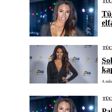
TÜC
Tü
el
TÜC
So
ka
A műso
TÜC
Pa