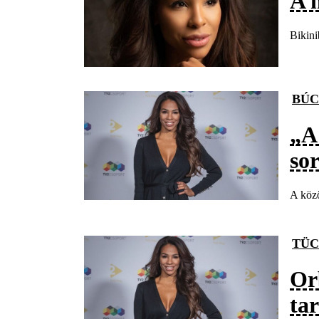
A 
Bikini
BÚC
„A
so
A közö
TÜC
Or
ta