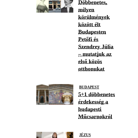
Döbbenetes,
milyen
körülmények
között élt
Budapesten
Petőfi és
Szendrey Júlia
– mutatjuk az
első közös
otthonukat
BUDAPEST
5+1 döbbenetes
érdekesség a
budapesti
Műcsarnokról
JÉZUS