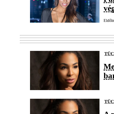
vég
Eldőln
TÜC
Me
ba
TÜC