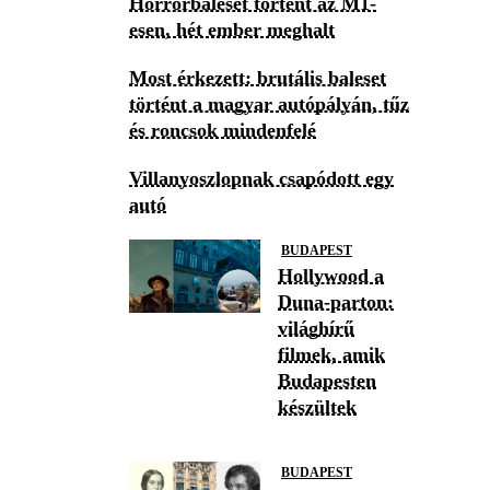
Horrorbaleset történt az M1-
esen, hét ember meghalt
Most érkezett: brutális baleset
történt a magyar autópályán, tűz
és roncsok mindenfelé
Villanyoszlopnak csapódott egy
autó
BUDAPEST
Hollywood a
Duna-parton:
világhírű
filmek, amik
Budapesten
készültek
BUDAPEST