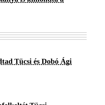
tad Tücsi és Dobó Ági