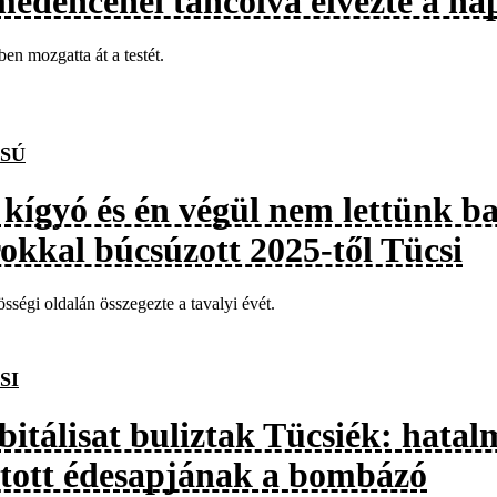
medencénél táncolva élvezte a nap
ben mozgatta át a testét.
SÚ
 kígyó és én végül nem lettünk 
rokkal búcsúzott 2025-től Tücsi
sségi oldalán összegezte a tavalyi évét.
SI
bitálisat buliztak Tücsiék: hatal
rtott édesapjának a bombázó