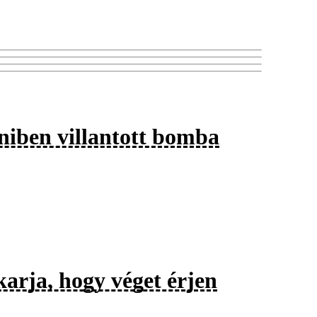
iniben villantott bomba
karja, hogy véget érjen