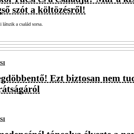
ső szót a költözésről!
i látszik a család sorsa.
SI
gdöbbentő! Ezt biztosan nem tud
rátságáról
SI