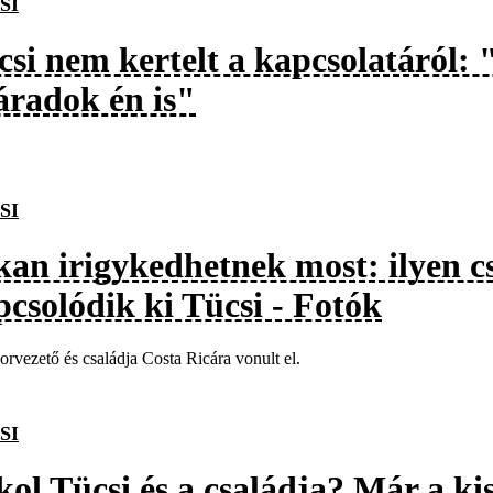
SI
csi nem kertelt a kapcsolatáról: 
fáradok én is"
SI
kan irigykedhetnek most: ilyen 
pcsolódik ki Tücsi - Fotók
rvezető és családja Costa Ricára vonult el.
SI
kol Tücsi és a családja? Már a ki