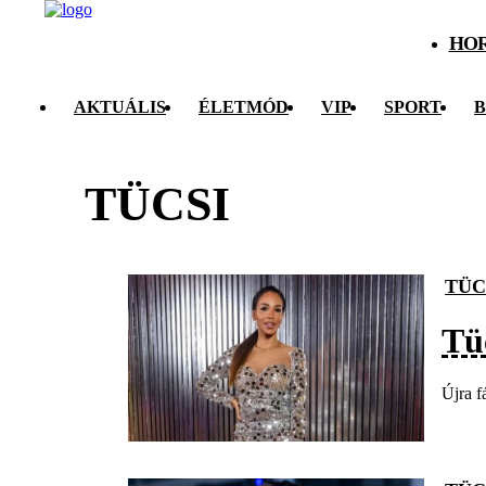
HO
AKTUÁLIS
ÉLETMÓD
VIP
SPORT
B
TÜCSI
TÜC
Tü
Újra f