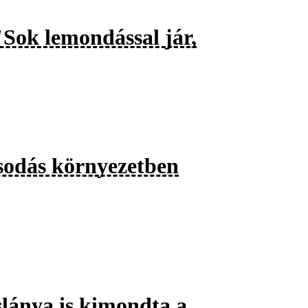
"Sok lemondással jár,
csodás környezetben
slánya is kimondta a