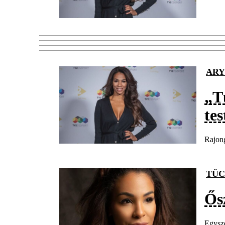
ARY
„T
tes
Rajong
TÜC
Ős
Egysz