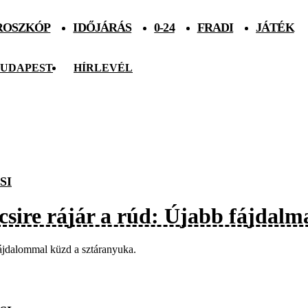
ROSZKÓP
IDŐJÁRÁS
0-24
FRADI
JÁTÉK
UDAPEST
HÍRLEVÉL
SI
csire rájár a rúd: Újabb fájdalm
ájdalommal küzd a sztáranyuka.