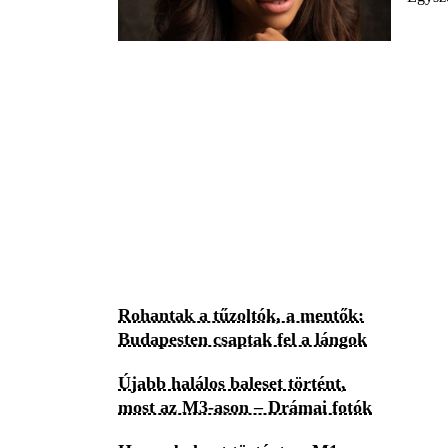
Rohantak a tűzoltók, a mentők:
Budapesten csaptak fel a lángok
Újabb halálos baleset történt,
most az M3-ason – Drámai fotók