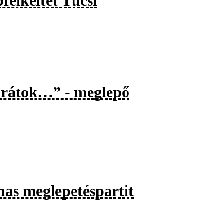
felkeltét Tücsi
barátok…” - meglepő
mas meglepetéspartit