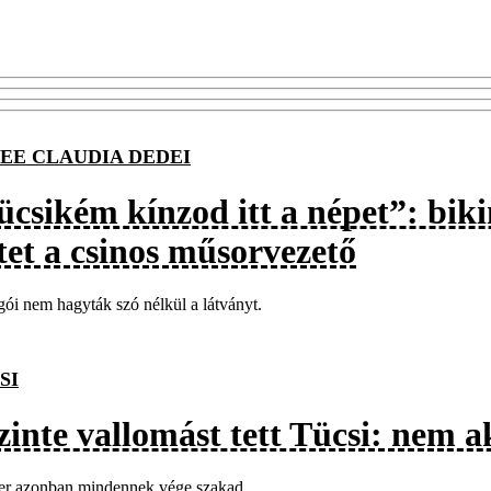
EE CLAUDIA DEDEI
ücsikém kínzod itt a népet”: bik
tet a csinos műsorvezető
ói nem hagyták szó nélkül a látványt.
SI
zinte vallomást tett Tücsi: nem a
er azonban mindennek vége szakad...