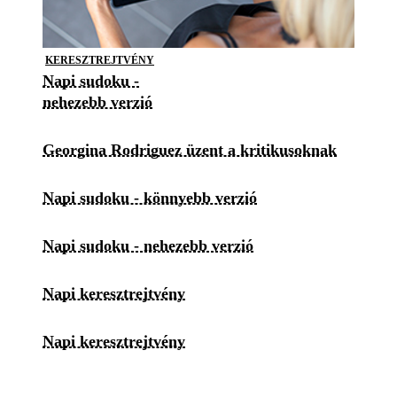
KERESZTREJTVÉNY
Napi sudoku -
nehezebb verzió
Georgina Rodriguez üzent a kritikusoknak
Napi sudoku - könnyebb verzió
Napi sudoku - nehezebb verzió
Napi keresztrejtvény
Napi keresztrejtvény