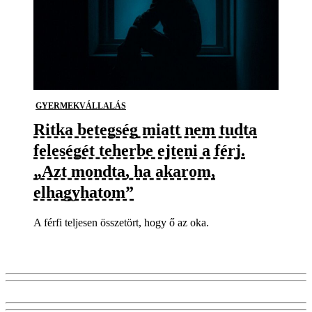
GYERMEKVÁLLALÁS
Ritka betegség miatt nem tudta
feleségét teherbe ejteni a férj.
„Azt mondta, ha akarom,
elhagyhatom”
A férfi teljesen összetört, hogy ő az oka.