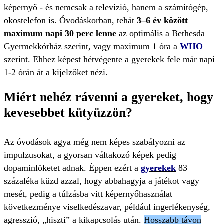
képernyő - és nemcsak a televízió, hanem a számítógép,
okostelefon is. Óvodáskorban, tehát
3–6 év között
maximum napi 30 perc lenne
az optimális a Bethesda
Gyermekkórház szerint, vagy maximum 1 óra a
WHO
szerint. Ehhez képest hétvégente a gyerekek fele már napi
1-2 órán át a kijelzőket nézi.
Miért nehéz rávenni a gyereket, hogy
kevesebbet kütyüzzön?
Az óvodások agya még nem képes szabályozni az
impulzusokat, a gyorsan váltakozó képek pedig
dopaminlöketet adnak. Éppen ezért a
gyerekek
83
százaléka küzd azzal, hogy abbahagyja a játékot vagy
mesét, pedig a túlzásba vitt képernyőhasználat
következménye viselkedészavar, például ingerlékenység,
agresszió, „hiszti” a kikapcsolás után.
Hosszabb távon