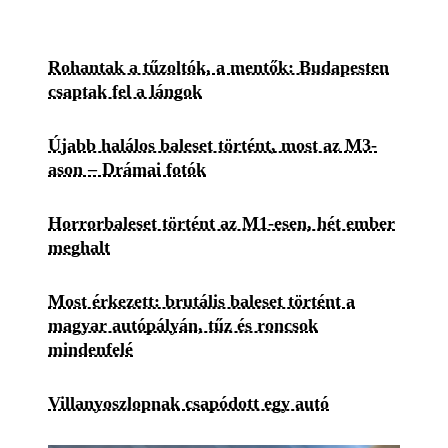
Rohantak a tűzoltók, a mentők: Budapesten
csaptak fel a lángok
Újabb halálos baleset történt, most az M3-
ason – Drámai fotók
Horrorbaleset történt az M1-esen, hét ember
meghalt
Most érkezett: brutális baleset történt a
magyar autópályán, tűz és roncsok
mindenfelé
Villanyoszlopnak csapódott egy autó