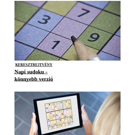
KERESZTREJTVÉNY
Napi sudoku -
könnyebb verzió