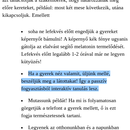
előre kereteket, például: most két mese következik, utána
kikapcsoljuk. Emellett
soha ne lefekvés előtt engedjük a gyereket
képernyőt bámulni! A képernyő kék fénye ugyanis
gátolja az elalvást segítő melatonin termelődését.
Lefekvés előtt legalább 1-2 órával már ne legyen
kütyüzés!
Ha a gyerek néz valamit, üljünk mellé,
beszéljük meg a látottakat! Így a passzív
fogyasztásból interaktív tanulás lesz.
Mutassunk példát! Ha mi is folyamatosan
görgetjük a telefont a gyerek mellett, ő is ezt
fogja természetesnek tartani.
Legyenek az otthonunkban és a napunkban