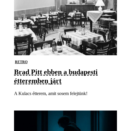
RETRO
Brad Pitt ebben a budapesti
étteremben járt
A Kulacs étterem, amit sosem felejtünk!