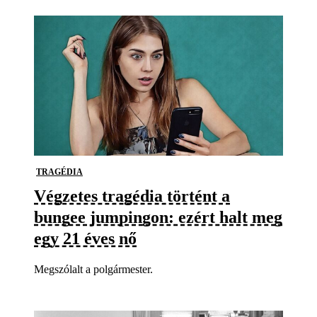
TRAGÉDIA
Végzetes tragédia történt a
bungee jumpingon: ezért halt meg
egy 21 éves nő
Megszólalt a polgármester.