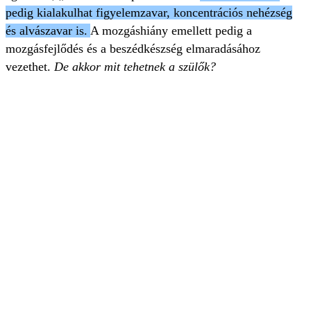
pedig kialakulhat figyelemzavar, koncentrációs nehézség
és alvászavar is.
A mozgáshiány emellett pedig a
mozgásfejlődés és a beszédkészség elmaradásához
vezethet.
De akkor mit tehetnek a szülők?