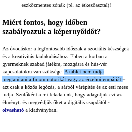
eszközmentes zónák (pl. az étkezőasztal)!
Miért fontos, hogy időben
szabályozzuk a képernyőidőt?
Az óvodáskor a legfontosabb időszak a szociális készségek
és a kreativitás kialakulásához. Ebben a korban a
gyermeknek szabad játékra, mozgásra és hús-vér
kapcsolatokra van szüksége.
A tablet nem tudja
megtanítani a finommotorikát vagy az érzelmi empátiát
–
azt csak a közös legózás, a sárból várépítés és az esti mese
tudja. Szülőként a mi feladatunk, hogy adagoljuk ezt az
élményt, és megvédjük őket a digitális csapdától -
olvasható
a kiadványban.