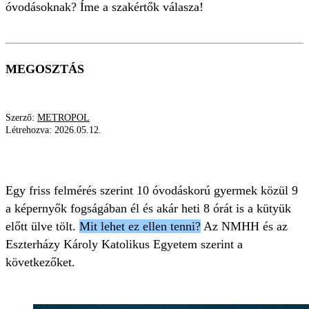
óvodásoknak? Íme a szakértők válasza!
MEGOSZTÁS
Szerző:
METROPOL
Létrehozva:
2026.05.12.
KÉPERNYŐIDŐ
NMHH
ÓVODÁSOK
Egy friss felmérés szerint 10 óvodáskorú gyermek közül 9
a képernyők fogságában él és akár heti 8 órát is a kütyük
előtt ülve tölt.
Mit lehet ez ellen tenni?
Az NMHH és az
Eszterházy Károly Katolikus Egyetem szerint a
következőket.