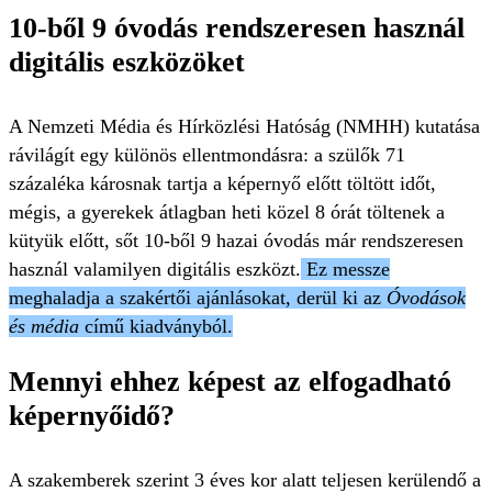
10-ből 9 óvodás rendszeresen használ
digitális eszközöket
A Nemzeti Média és Hírközlési Hatóság (NMHH) kutatása
rávilágít egy különös ellentmondásra: a szülők 71
százaléka károsnak tartja a képernyő előtt töltött időt,
mégis, a gyerekek átlagban heti közel 8 órát töltenek a
kütyük előtt, sőt 10-ből 9 hazai óvodás már rendszeresen
használ valamilyen digitális eszközt.
Ez messze
meghaladja a szakértői ajánlásokat, derül ki az
Óvodások
és média
című kiadványból.
Mennyi ehhez képest az elfogadható
képernyőidő?
A szakemberek szerint 3 éves kor alatt teljesen kerülendő a