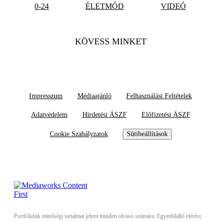
0-24
ÉLETMÓD
VIDEÓ
KÖVESS MINKET
Impresszum
Médiaajánló
Felhasználási Feltételek
Adatvédelem
Hirdetési ÁSZF
Előfizetési ÁSZF
Cookie Szabályzatok
Sütibeállítások
Portfóliónk minőségi tartalmat jelent minden olvasó számára. Egyedülálló elérést,