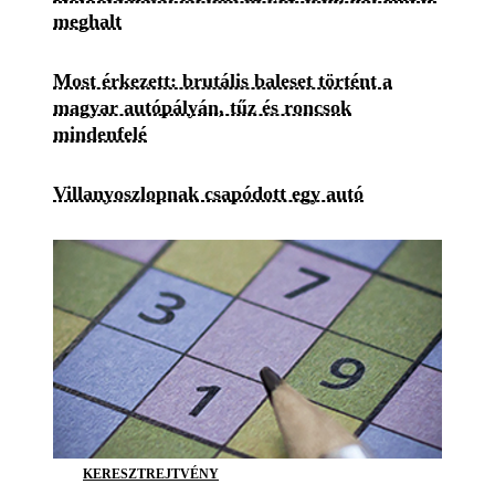
meghalt
Most érkezett: brutális baleset történt a
magyar autópályán, tűz és roncsok
mindenfelé
Villanyoszlopnak csapódott egy autó
KERESZTREJTVÉNY