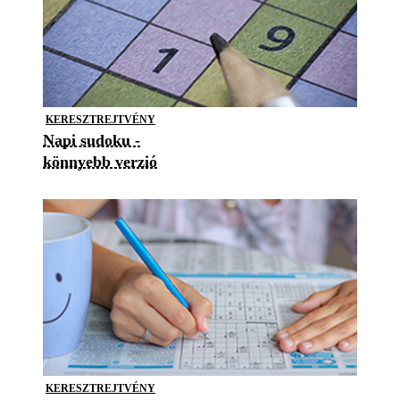
KERESZTREJTVÉNY
Napi sudoku -
könnyebb verzió
KERESZTREJTVÉNY