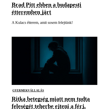
Brad Pitt ebben a budapesti
étteremben járt
A Kulacs étterem, amit sosem felejtünk!
GYERMEKVÁLLALÁS
Ritka betegség miatt nem tudta
feleségét teherbe ejteni a férj.