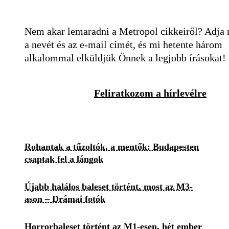
Nem akar lemaradni a Metropol cikkeiről? Adja
a nevét és az e-mail címét, és mi hetente három
alkalommal elküldjük Önnek a legjobb írásokat!
Feliratkozom a hírlevélre
Rohantak a tűzoltók, a mentők: Budapesten
csaptak fel a lángok
Újabb halálos baleset történt, most az M3-
ason – Drámai fotók
Horrorbaleset történt az M1-esen, hét ember