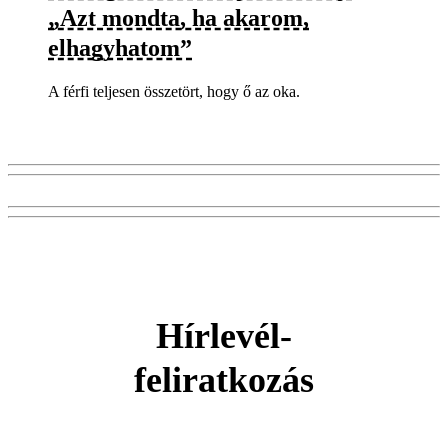
„Azt mondta, ha akarom,
elhagyhatom”
A férfi teljesen összetört, hogy ő az oka.
Hírlevél-
feliratkozás