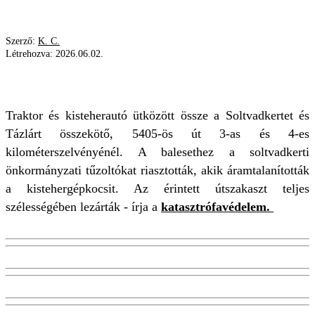
Szerző:
K. C.
Létrehozva:
2026.06.02.
KISTEHERAUTÓ
TRAKTOR
SOLTVADKERT
Traktor és kisteherautó ütközött össze a Soltvadkertet és
Tázlárt összekötő, 5405-ös út 3-as és 4-es
kilométerszelvényénél. A balesethez a soltvadkerti
önkormányzati tűzoltókat riasztották, akik áramtalanították
a kistehergépkocsit. Az érintett útszakaszt teljes
szélességében lezárták - írja a
katasztrófavédelem.