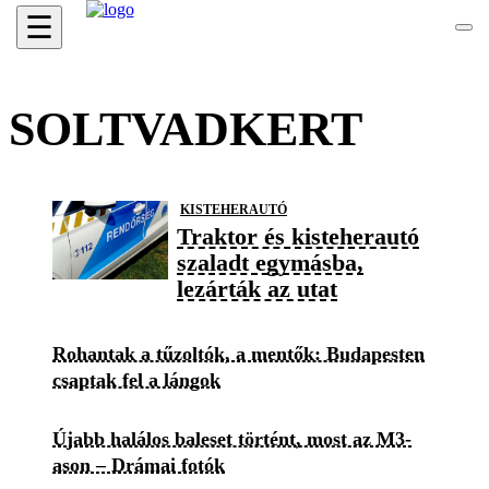
☰
SOLTVADKERT
KISTEHERAUTÓ
Traktor és kisteherautó
szaladt egymásba,
lezárták az utat
Rohantak a tűzoltók, a mentők: Budapesten
csaptak fel a lángok
Újabb halálos baleset történt, most az M3-
ason – Drámai fotók