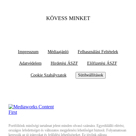
KÖVESS MINKET
Impresszum
Médiaajánló
Felhasználási Feltételek
Adatvédelem
Hirdetési ÁSZF
Előfizetési ÁSZF
Cookie Szabályzatok
Sütibeállítások
Portfóliónk minőségi tartalmat jelent minden olvasó számára. Egyedülálló elérést,
országos lefedettséget és változatos megjelenési lehetőséget biztosít. Folyamatosan
keressük az új irányokat és fejlődési lehetőségeket. Ez jövőnk záloga.