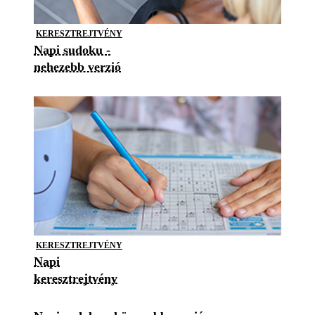
KERESZTREJTVÉNY
Napi sudoku -
nehezebb verzió
KERESZTREJTVÉNY
Napi
keresztrejtvény