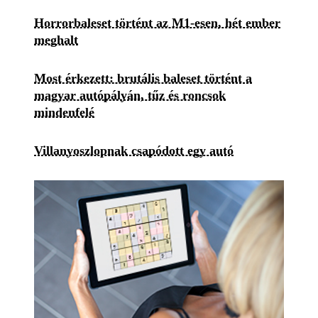
Horrorbaleset történt az M1-esen, hét ember
meghalt
Most érkezett: brutális baleset történt a
magyar autópályán, tűz és roncsok
mindenfelé
Villanyoszlopnak csapódott egy autó