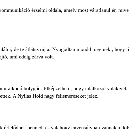
kommunikáció érzelmi oldala, amely most váratlanul ér, mivel
álni, de te átlátsz rajta. Nyugodtan mondd meg neki, hogy tis
jtó, ami eddig zárva volt.
n uralkodó bolygód. Elképzelhető, hogy találkozol valakivel, 
gettek. A Nyilas Hold nagy felismeréseket jelez.
ek érlelődnek benned, és valahogy egyensúlyban vannak a dol