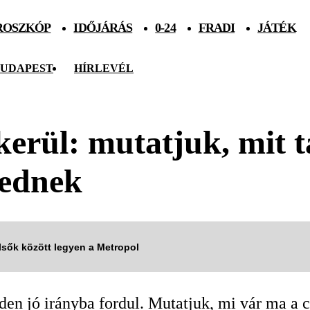
ROSZKÓP
IDŐJÁRÁS
0-24
FRADI
JÁTÉK
UDAPEST
HÍRLEVÉL
erül: mutatjuk, mit t
yednek
elsők között legyen a Metropol
en jó irányba fordul. Mutatjuk, mi vár ma a c