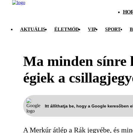
HO
AKTUÁLIS
ÉLETMÓD
VIP
SPORT
B
Ma minden sínre k
égiek a csillagjeg
Itt állíthatja be, hogy a Google keresőben 
A Merkúr átlép a Rák jegyébe, és mind