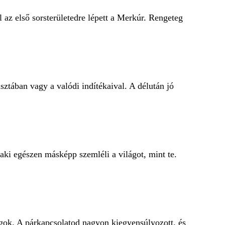
 az első sorsterületedre lépett a Merkúr. Rengeteg
ztában vagy a valódi indítékaival. A délután jó
aki egészen másképp szemléli a világot, mint te.
gok. A párkapcsolatod nagyon kiegyensúlyozott, és