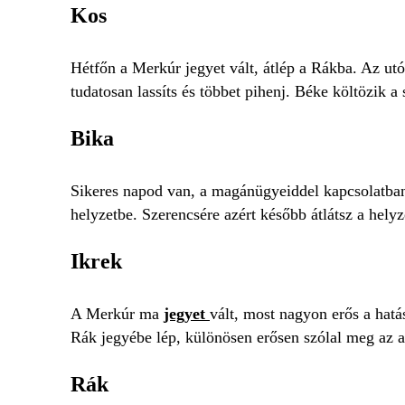
Kos
Hétfőn a Merkúr jegyet vált, átlép a Rákba. Az utób
tudatosan lassíts és többet pihenj. Béke költözik a
Bika
Sikeres napod van, a magánügyeiddel kapcsolatban
helyzetbe. Szerencsére azért később átlátsz a hely
Ikrek
A Merkúr ma
jegyet
vált, most nagyon erős a hatá
Rák jegyébe lép, különösen erősen szólal meg az a 
Rák