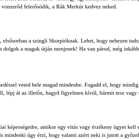
a vonzerőd felerősödik, a Rák Merkúr kedvez neked.
 elsősorban a szingli Skorpióknak. Lehet, hogy nehezen tudsz 
y a dolgok a maguk útján menjenek! Ha van párod, még inkább
sedéssel veted bele magad mindenbe. Fogadd el, hogy mindig l
, lépj át az illetőn, hagyd figyelmen kívül, bármit tesz vag
ai képességedre, amikor egy vitás vagy érzékeny ügyet kell 
 mindenki úgy érzi, hogy valami azért neki is jutott a győze