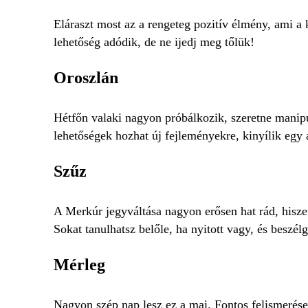
Eláraszt most az a rengeteg pozitív élmény, ami a 
lehetőség adódik, de ne ijedj meg tőlük!
Oroszlán
Hétfőn valaki nagyon próbálkozik, szeretne manipul
lehetőségek hozhat új fejleményekre, kinyílik egy a
Szűz
A Merkúr jegyváltása nagyon erősen hat rád, hisze
Sokat tanulhatsz belőle, ha nyitott vagy, és beszél
Mérleg
Nagyon szép nap lesz ez a mai. Fontos felismerés