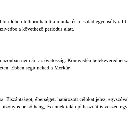
bi időben felborulhatott a munka és a család egyensúlya. Itt a
 szívedbe a következő periódus alatt.
 azonban nem árt az óvatosság. Könnyedén belekeveredhetsz u
zeten. Ebben segít neked a Merkúr.
sa. Elszántságot, éberséget, határozott célokat jelez, egyszóv
bizonyos belső hang, és ennek talán jó hasznát is veszed egy