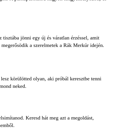
tisztába jönni egy új és váratlan érzéssel, amit
 megerősödik a szerelmetek a Rák Merkúr idején.
esz körülötted olyan, aki próbál keresztbe tenni
y mond neked.
elsimítanod. Keresd hát meg azt a megoldást,
lemből.