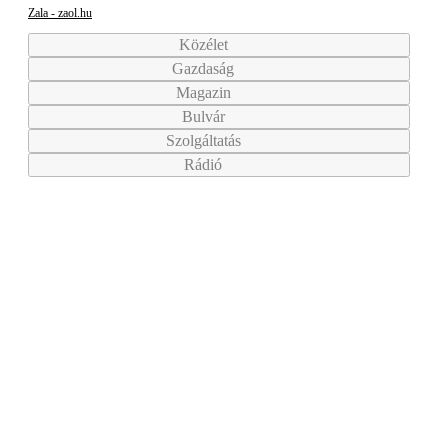
Zala - zaol.hu
Közélet
Gazdaság
Magazin
Bulvár
Szolgáltatás
Rádió