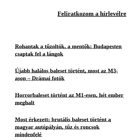
Feliratkozom a hírlevélre
Rohantak a tűzoltók, a mentők: Budapesten
csaptak fel a lángok
Újabb halálos baleset történt, most az M3-
ason – Drámai fotók
Horrorbaleset történt az M1-esen, hét ember
meghalt
Most érkezett: brutális baleset történt a
magyar autópályán, tűz és roncsok
mindenfelé