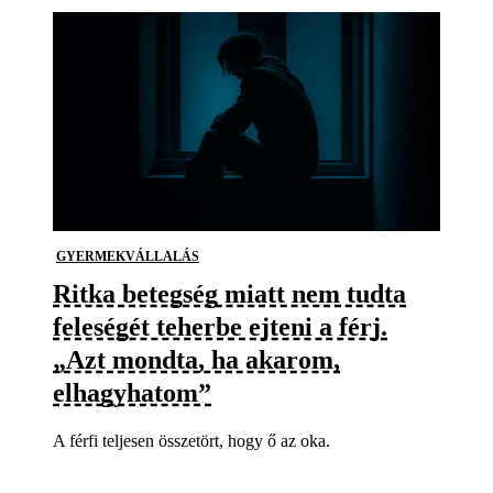
GYERMEKVÁLLALÁS
Ritka betegség miatt nem tudta
feleségét teherbe ejteni a férj.
„Azt mondta, ha akarom,
elhagyhatom”
A férfi teljesen összetört, hogy ő az oka.