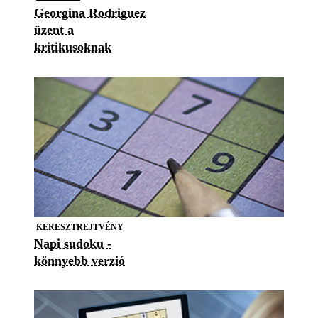
Georgina Rodriguez
üzent a
kritikusoknak
KERESZTREJTVÉNY
Napi sudoku -
könnyebb verzió