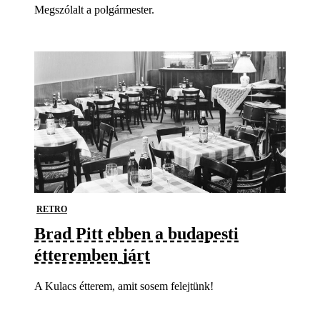
Megszólalt a polgármester.
RETRO
Brad Pitt ebben a budapesti
étteremben járt
A Kulacs étterem, amit sosem felejtünk!