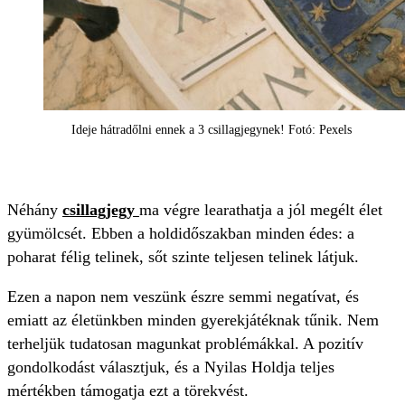
Ideje hátradőlni ennek a 3 csillagjegynek! Fotó: Pexels
Néhány
csillagjegy
ma végre learathatja a jól megélt élet
gyümölcsét. Ebben a holdidőszakban minden édes: a
poharat félig telinek, sőt szinte teljesen telinek látjuk.
Ezen a napon nem veszünk észre semmi negatívat, és
emiatt az életünkben minden gyerekjátéknak tűnik. Nem
terheljük tudatosan magunkat problémákkal. A pozitív
gondolkodást választjuk, és a Nyilas Holdja teljes
mértékben támogatja ezt a törekvést.