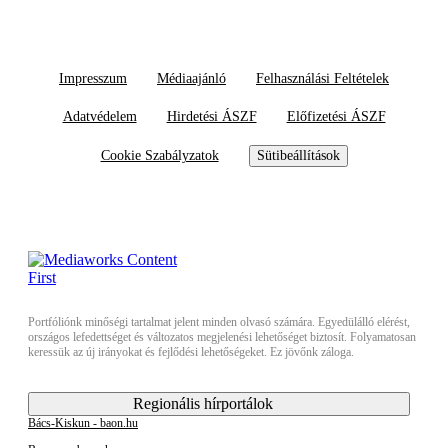
Impresszum
Médiaajánló
Felhasználási Feltételek
Adatvédelem
Hirdetési ÁSZF
Előfizetési ÁSZF
Cookie Szabályzatok
Sütibeállítások
Portfóliónk minőségi tartalmat jelent minden olvasó számára. Egyedülálló elérést,
országos lefedettséget és változatos megjelenési lehetőséget biztosít. Folyamatosan
keressük az új irányokat és fejlődési lehetőségeket. Ez jövőnk záloga.
Regionális hírportálok
Bács-Kiskun - baon.hu