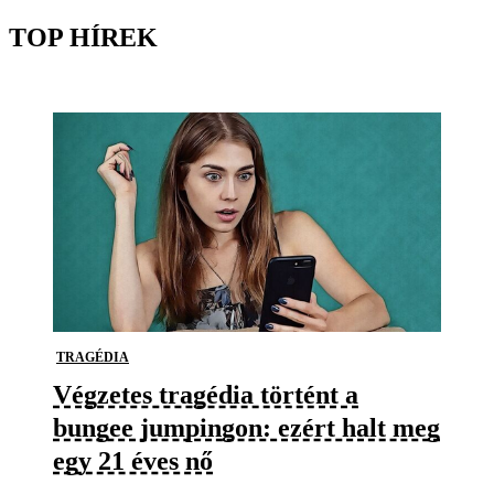
TOP HÍREK
TRAGÉDIA
Végzetes tragédia történt a
bungee jumpingon: ezért halt meg
egy 21 éves nő