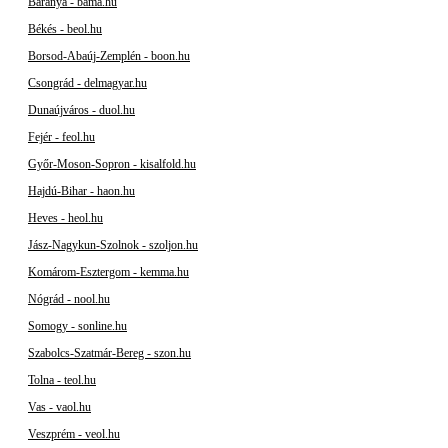
Baranya - bama.hu
Békés - beol.hu
Borsod-Abaúj-Zemplén - boon.hu
Csongrád - delmagyar.hu
Dunaújváros - duol.hu
Fejér - feol.hu
Győr-Moson-Sopron - kisalfold.hu
Hajdú-Bihar - haon.hu
Heves - heol.hu
Jász-Nagykun-Szolnok - szoljon.hu
Komárom-Esztergom - kemma.hu
Nógrád - nool.hu
Somogy - sonline.hu
Szabolcs-Szatmár-Bereg - szon.hu
Tolna - teol.hu
Vas - vaol.hu
Veszprém - veol.hu