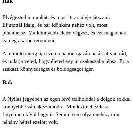
Rák
Elvégezted a munkát, és most itt az ideje játszani.
Eljutottál idáig, és bár időnként nehéz volt, most
pihenhetsz. Ma könnyebb életre vágysz, és ezt magadnak
is meg akarod teremteni.
A telihold energiája ezen a napon igazán hatással van rád,
és tudatja veled, hogy életed egy új szakaszába lépsz. Ez a
szakasz könnyedséget és boldogságot ígér.
Bak
A Nyilas jegyében az égen lévő teliholddal a dolgok sokkal
könnyebbé válnak számodra. Mindezt nehéz lesz
figyelmen kívül hagyni. Semmi sem olyan nehéz, mint
néhány héttel ezelőtt volt.