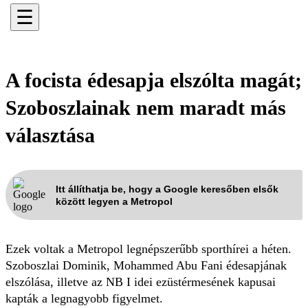
☰
A focista édesapja elszólta magát;
Szoboszlainak nem maradt más
választása
Itt állíthatja be, hogy a Google keresőben elsők
között legyen a Metropol
Ezek voltak a Metropol legnépszerűbb sporthírei a héten.
Szoboszlai Dominik, Mohammed Abu Fani édesapjának
elszólása, illetve az NB I idei ezüstérmesének kapusai
kapták a legnagyobb figyelmet.