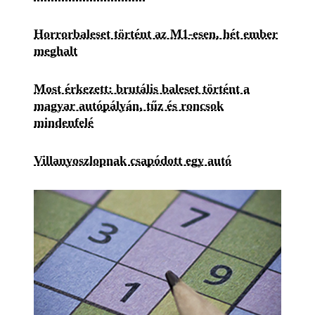
Horrorbaleset történt az M1-esen, hét ember
meghalt
Most érkezett: brutális baleset történt a
magyar autópályán, tűz és roncsok
mindenfelé
Villanyoszlopnak csapódott egy autó