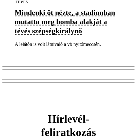
TÉVÉS
Mindenki őt nézte, a stadionban
mutatta meg bomba alakját a
tévés szépségkirálynő
A lelátón is volt látnivaló a vb nyitómeccsén.
Hírlevél-
feliratkozás