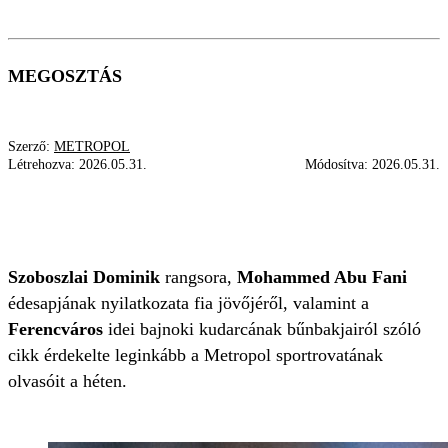
MEGOSZTÁS
Szerző:
METROPOL
Létrehozva:
2026.05.31.
Módosítva:
2026.05.31.
SZOBOSZLAI DOMINIK
LIVERPOOL
MOHAMMED ABU FANI
FRADI
Szoboszlai Dominik
rangsora,
Mohammed Abu Fani
édesapjának nyilatkozata fia jövőjéről, valamint a
Ferencváros
idei bajnoki kudarcának bűnbakjairól szóló
cikk érdekelte leginkább a Metropol sportrovatának
olvasóit a héten.