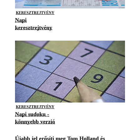
KERESZTREJTVÉNY
Napi
keresztrejtvény
KERESZTREJTVÉNY
Napi sudoku -
könnyebb verzió
Újabb jel erősíti meg Tom Holland és