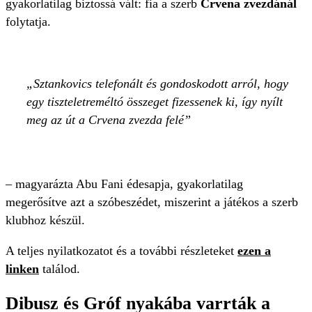
gyakorlatilag biztossá vált: fia a szerb
Crvena zvezdánál
folytatja.
Sztankovics telefonált és gondoskodott arról, hogy
egy tiszteletreméltó összeget fizessenek ki, így nyílt
meg az út a Crvena zvezda felé
– magyarázta Abu Fani édesapja, gyakorlatilag
megerősítve azt a szóbeszédet, miszerint a játékos a szerb
klubhoz készül.
A teljes nyilatkozatot és a további részleteket
ezen a
linken
találod.
Dibusz és Gróf nyakába varrták a