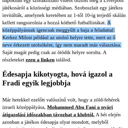
napokban egy szórakoztató videót osztott meg a Liverpool
játékosáról a közösségi médiában. Szoboszlait egy játékra
invitálták, amelynek keretében az 1-től 10-ig terjedő skálán
kellett rangsorolnia a hozzá köthető futballistákat.
A
középpályásnak igencsak meggyűlt a baja a feladattal:
Kerkez Milost például az utolsó helyre tette, mert az ő
neve érkezett utolsóként, így nem maradt más választása.
Saját magát pedig csak az ötödik helyre sorolta. A
részleteket
ezen a linken
találod.
Édesapja kikotyogta, hová igazol a
Fradi egyik legjobbja
Már hetekkel ezelőtt valószínű volt, hogy a zöld-fehérek
izraeli középpályása,
Mohammed Abu Fani a nyári
átigazolási időszakban távozhat a klubtól.
A hét elején
azonban a játékos édesapja olyat mondott, melyből