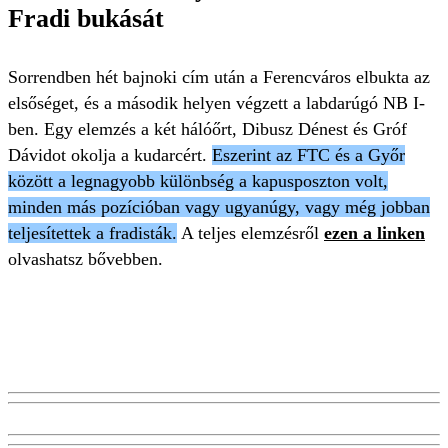
Fradi bukását
Sorrendben hét bajnoki cím után a Ferencváros elbukta az
elsőséget, és a második helyen végzett a labdarúgó NB I-
ben. Egy elemzés a két hálóőrt, Dibusz Dénest és Gróf
Dávidot okolja a kudarcért.
Eszerint az FTC és a Győr
között a legnagyobb különbség a kapusposzton volt,
minden más pozícióban vagy ugyanúgy, vagy még jobban
teljesítettek a fradisták.
A teljes elemzésről
ezen a linken
olvashatsz bővebben.