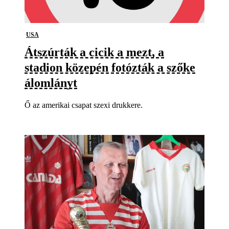
USA
Átszúrták a cicik a mezt, a
stadion közepén fotózták a szőke
álomlányt
Ő az amerikai csapat szexi drukkere.