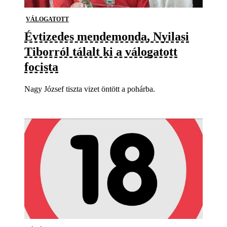
VÁLOGATOTT
Évtizedes mendemonda, Nyilasi
Tiborról tálalt ki a válogatott
focista
Nagy József tiszta vizet öntött a pohárba.