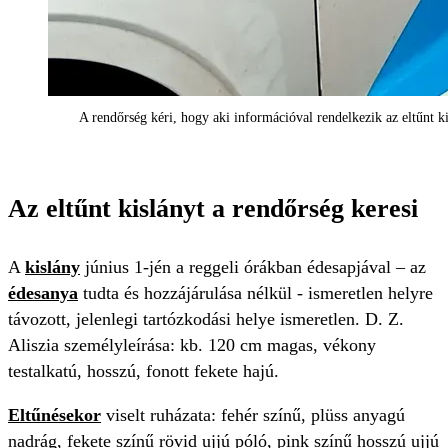
A rendőrség kéri, hogy aki információval rendelkezik az eltűnt 
Az eltűnt kislányt a rendőrség keresi
A
kislány
június 1-jén a reggeli órákban édesapjával – az
édesanya
tudta és hozzájárulása nélkül - ismeretlen helyre
távozott, jelenlegi tartózkodási helye ismeretlen. D. Z.
Aliszia személyleírása: kb. 120 cm magas, vékony
testalkatú, hosszú, fonott fekete hajú.
Eltűnésekor
viselt ruházata: fehér színű, plüss anyagú
nadrág, fekete színű rövid ujjú póló, pink színű hosszú ujjú