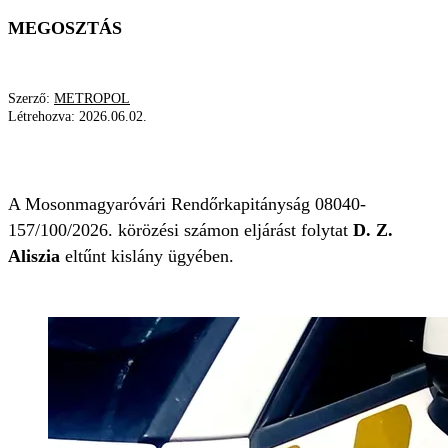
MEGOSZTÁS
Szerző:
METROPOL
Létrehozva:
2026.06.02.
ELTŰNT
RENDŐRSÉG
KISLÁNY
A Mosonmagyaróvári Rendőrkapitányság 08040-
157/100/2026. körözési számon eljárást folytat
D. Z.
Aliszia
eltűnt kislány ügyében.