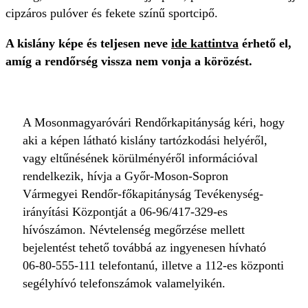
cipzáros pulóver és fekete színű sportcipő.
A kislány képe és teljesen neve
ide kattintva
érhető el,
amíg a rendőrség vissza nem vonja a körözést.
A Mosonmagyaróvári Rendőrkapitányság kéri, hogy
aki a képen látható kislány tartózkodási helyéről,
vagy eltűnésének körülményéről információval
rendelkezik, hívja a Győr-Moson-Sopron
Vármegyei Rendőr-főkapitányság Tevékenység-
irányítási Központját a 06-96/417-329-es
hívószámon. Névtelenség megőrzése mellett
bejelentést tehető továbbá az ingyenesen hívható
06-80-555-111 telefontanú, illetve a 112-es központi
segélyhívó telefonszámok valamelyikén.