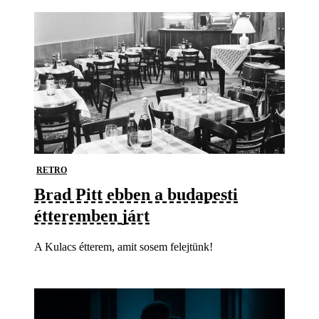
RETRO
Brad Pitt ebben a budapesti
étteremben járt
A Kulacs étterem, amit sosem felejtünk!