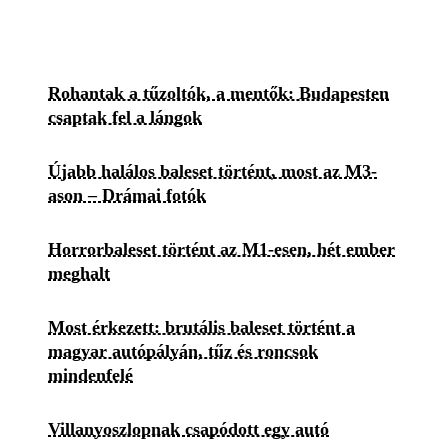
Rohantak a tűzoltók, a mentők: Budapesten
csaptak fel a lángok
Újabb halálos baleset történt, most az M3-
ason – Drámai fotók
Horrorbaleset történt az M1-esen, hét ember
meghalt
Most érkezett: brutális baleset történt a
magyar autópályán, tűz és roncsok
mindenfelé
Villanyoszlopnak csapódott egy autó