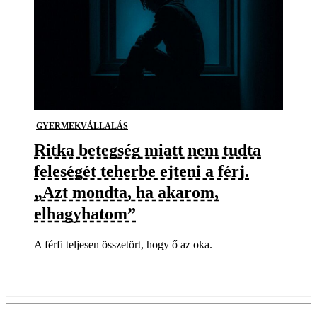
GYERMEKVÁLLALÁS
Ritka betegség miatt nem tudta
feleségét teherbe ejteni a férj.
„Azt mondta, ha akarom,
elhagyhatom”
A férfi teljesen összetört, hogy ő az oka.