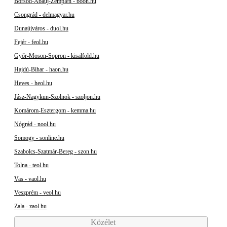
Borsod-Abaúj-Zemplén - boon.hu
Csongrád - delmagyar.hu
Dunaújváros - duol.hu
Fejér - feol.hu
Győr-Moson-Sopron - kisalfold.hu
Hajdú-Bihar - haon.hu
Heves - heol.hu
Jász-Nagykun-Szolnok - szoljon.hu
Komárom-Esztergom - kemma.hu
Nógrád - nool.hu
Somogy - sonline.hu
Szabolcs-Szatmár-Bereg - szon.hu
Tolna - teol.hu
Vas - vaol.hu
Veszprém - veol.hu
Zala - zaol.hu
Közélet