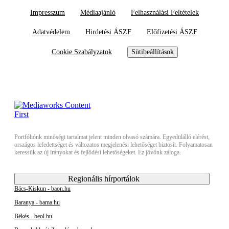
Impresszum
Médiaajánló
Felhasználási Feltételek
Adatvédelem
Hirdetési ÁSZF
Előfizetési ÁSZF
Cookie Szabályzatok
Sütibeállítások
Portfóliónk minőségi tartalmat jelent minden olvasó számára. Egyedülálló elérést,
országos lefedettséget és változatos megjelenési lehetőséget biztosít. Folyamatosan
keressük az új irányokat és fejlődési lehetőségeket. Ez jövőnk záloga.
Regionális hírportálok
Bács-Kiskun - baon.hu
Baranya - bama.hu
Békés - beol.hu