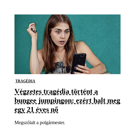
TRAGÉDIA
Végzetes tragédia történt a
bungee jumpingon: ezért halt meg
egy 21 éves nő
Megszólalt a polgármester.