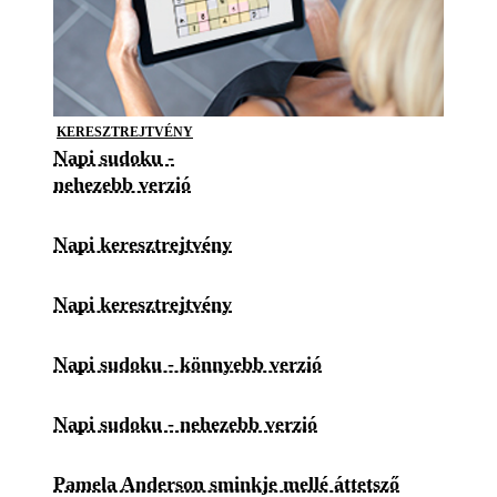
KERESZTREJTVÉNY
Napi sudoku -
nehezebb verzió
Napi keresztrejtvény
Napi keresztrejtvény
Napi sudoku - könnyebb verzió
Napi sudoku - nehezebb verzió
Pamela Anderson sminkje mellé áttetsző