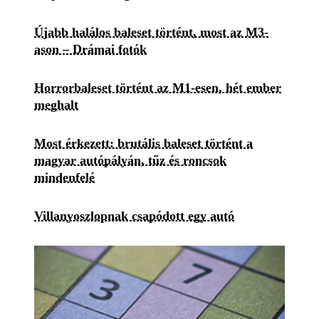
Újabb halálos baleset történt, most az M3-
ason – Drámai fotók
Horrorbaleset történt az M1-esen, hét ember
meghalt
Most érkezett: brutális baleset történt a
magyar autópályán, tűz és roncsok
mindenfelé
Villanyoszlopnak csapódott egy autó