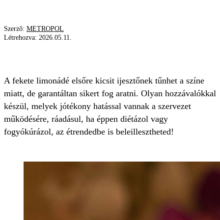
Szerző:
METROPOL
Létrehozva:
2026.05.11.
LIMONÁDÉ
RECEPT
FOGYÁS
A fekete limonádé elsőre kicsit ijesztőnek tűnhet a színe
miatt, de garantáltan sikert fog aratni. Olyan hozzávalókkal
készül, melyek jótékony hatással vannak a szervezet
működésére, ráadásul, ha éppen diétázol vagy
fogyókúrázol, az étrendedbe is beleillesztheted!