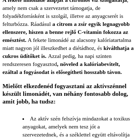
A fekete limonádé alapját a citromos víz szolgáltatja
,
amely nem csak a szervezetet támogatja, de
folyadékforrásként is szolgál, illetve az anyagcserét is
felturbózza. Ráadásul
a citrom a zsír egyik legnagyobb
ellenszere, hiszen a benne rejlő C-vitamin fokozza az
emésztést.
A fekete limonádé az alacsony kalóriatartalma
miatt nagyon jól illeszkedhet a diétádhoz, és
kiválthatja a
cukros üdítőket is.
Azzal pedig, ha napi szinten
rendszeresen fogyasztod
, növeled a kalóriabevitelt,
ezáltal a fogyásodat is elősegítheti hosszabb távon.
Mielőtt elkezdenéd fogyasztani az aktívszénnel
készült limonádét, van néhány fontosabb dolog,
amit jobb, ha tudsz:
Az aktív szén felszívja mindazokat a toxikus
anyagokat, amelyek nem tesz jót a
szervezetednek, és a széklettel együtt eltávolítja