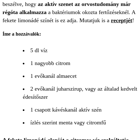
beszélve, hogy
az aktív szenet az orvostudomány már
régóta alkalmazza
a baktériumok okozta fertőzéseknél. A
fekete limonádé színét is ez adja. Mutatjuk is a
receptjét
!
Íme a hozzávalók:
5 dl víz
1 nagyobb citrom
1 evőkanál almaecet
2 evőkanál juharszirup, vagy az általad kedvelt
édesítőszer
1 csapott kávéskanál aktív szén
ízlés szerint menta vagy citromfű