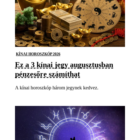
KÍNAI HOROSZKÓP 2026
Ez a 3 kínai jegy augusztusban
pénzesőre számíthat
A kínai horoszkóp három jegynek kedvez.