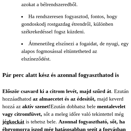
azokat a bélrendszeredből.
Ha rendszeresen fogyasztod, fontos, hogy
gondoskodj rostgazdag étrendről, különben
székrekedéssel fogsz küzdeni.
Átmenetileg elszínezi a fogaidat, de nyugi, egy
alapos fogmosással eltüntetheted az
elszíneződést.
Pár perc alatt kész és azonnal fogyaszthatod is
Először csavard ki a citrom levét, majd szűrd át
. Ezután
hozzáadhatod
az almaecetet és az édesítőt,
majd keverd
hozzá az
aktív szenet!
Ezután dobhatsz bele
mentalevelet
vagy citromfüvet,
sőt a meleg időre való tekintettel még
jégkockát
is tehetsz bele.
Azonnal fogyasztható, sőt, ha
éhgyomorra iszod még hatásosabban segít a fogyásban