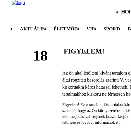
HO
AKTUÁLIS
ÉLETMÓD
VIP
SPORT
B
FIGYELEM!
18
Az ön által letölteni kívánt tartalom
által rögzített besorolás szerinti V. v
kiskorúakra káros hatással lehetnek. 
tartalmakhoz kiskorú ne férhessen h
Figyelem! Ez a tartalom kiskorúakra káro
szeretné, hogy az Ön környezetében a ki
kód megadásával férjenek hozzá, kérjük,
letöltése és további információk itt.