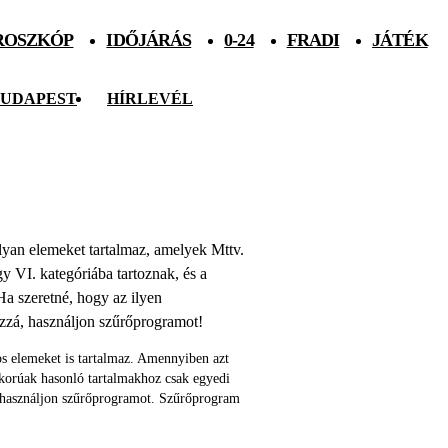
ROSZKÓP
IDŐJÁRÁS
0-24
FRADI
JÁTÉK
UDAPEST
HÍRLEVÉL
 olyan elemeket tartalmaz, amelyek Mttv.
agy VI. kategóriába tartoznak, és a
Ha szeretné, hogy az ilyen
ozzá, használjon szűrőprogramot!
s elemeket is tartalmaz. Amennyiben azt
skorúak hasonló tartalmakhoz csak egyedi
 használjon szűrőprogramot. Szűrőprogram