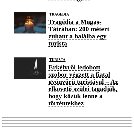
TRAGÉDIA
Tragédia a Magas-
Tátrában: 200 métert
zuhant a halálba egy
turista
TURISTA
Erkélyről ledobott
szobor végzett a fiatal
gyönyörű turistával – Az
elkövető szülei tagadják,
hogy közük lenne a
történtekhez