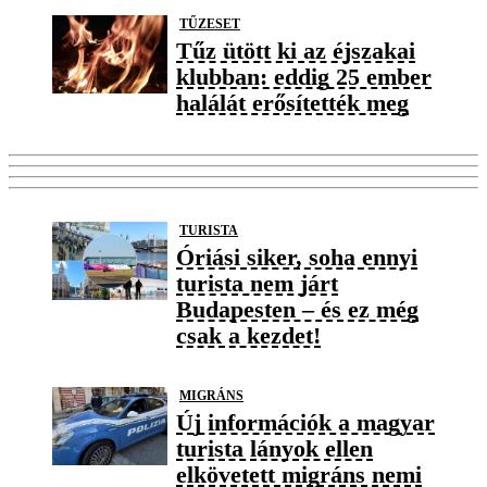
TŰZESET
Tűz ütött ki az éjszakai
klubban: eddig 25 ember
halálát erősítették meg
TURISTA
Óriási siker, soha ennyi
turista nem járt
Budapesten – és ez még
csak a kezdet!
MIGRÁNS
Új információk a magyar
turista lányok ellen
elkövetett migráns nemi