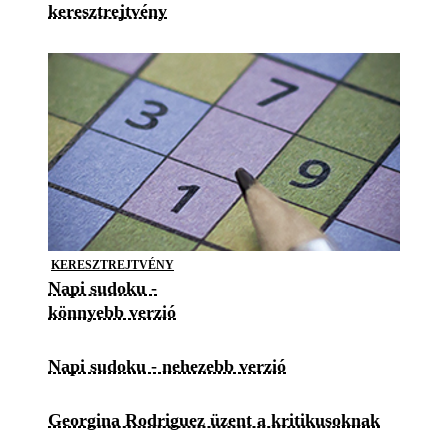
keresztrejtvény
KERESZTREJTVÉNY
Napi sudoku -
könnyebb verzió
Napi sudoku - nehezebb verzió
Georgina Rodriguez üzent a kritikusoknak