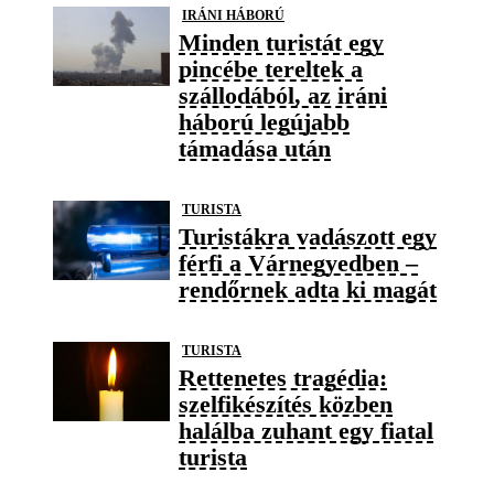
IRÁNI HÁBORÚ
Minden turistát egy
pincébe tereltek a
szállodából, az iráni
háború legújabb
támadása után
TURISTA
Turistákra vadászott egy
férfi a Várnegyedben –
rendőrnek adta ki magát
TURISTA
Rettenetes tragédia:
szelfikészítés közben
halálba zuhant egy fiatal
turista