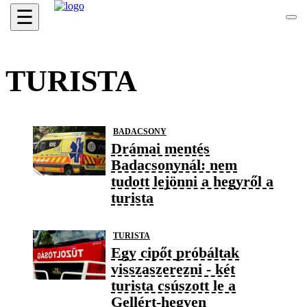
☰
TURISTA
BADACSONY
Drámai mentés
Badacsonynál: nem
tudott lejönni a hegyről a
turista
TURISTA
Egy cipőt próbáltak
visszaszerezni - két
turista csúszott le a
Gellért-hegyen