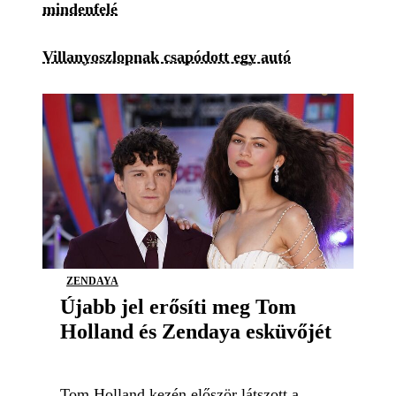
mindenfelé
Villanyoszlopnak csapódott egy autó
ZENDAYA
Újabb jel erősíti meg Tom
Holland és Zendaya esküvőjét
Tom Holland kezén először látszott a