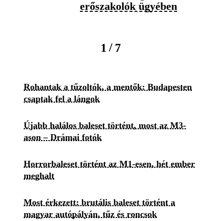
erőszakolók ügyében
/
1
7
Rohantak a tűzoltók, a mentők: Budapesten
csaptak fel a lángok
Újabb halálos baleset történt, most az M3-
ason – Drámai fotók
Horrorbaleset történt az M1-esen, hét ember
meghalt
Most érkezett: brutális baleset történt a
magyar autópályán, tűz és roncsok