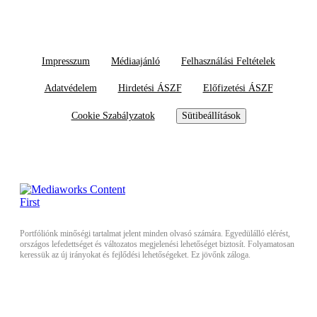
Impresszum
Médiaajánló
Felhasználási Feltételek
Adatvédelem
Hirdetési ÁSZF
Előfizetési ÁSZF
Cookie Szabályzatok
Sütibeállítások
Portfóliónk minőségi tartalmat jelent minden olvasó számára. Egyedülálló elérést,
országos lefedettséget és változatos megjelenési lehetőséget biztosít. Folyamatosan
keressük az új irányokat és fejlődési lehetőségeket. Ez jövőnk záloga.