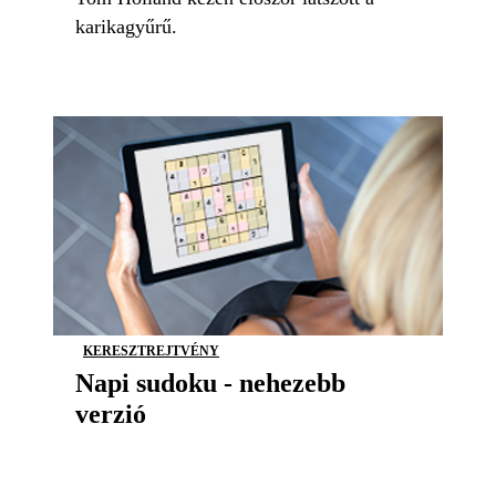
karikagyűrű.
KERESZTREJTVÉNY
Napi sudoku - nehezebb
verzió