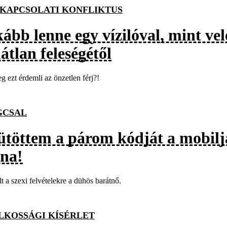
KAPCSOLATI KONFLIKTUS
ább lenne egy vízilóval, mint vel
átlan feleségétől
g ezt érdemli az önzetlen férj?!
GCSAL
ütöttem a párom kódját a mobilj
lna!
t a szexi felvételekre a dühös barátnő.
LKOSSÁGI KÍSÉRLET