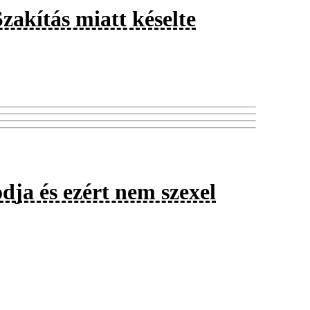
Szakítás miatt késelte
dja és ezért nem szexel