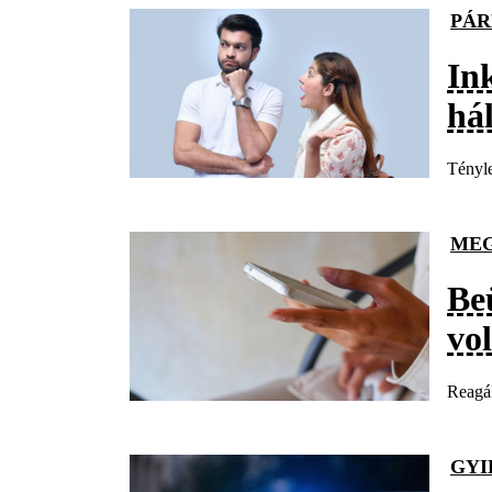
PÁR
Ink
hál
Tényle
ME
Be
vo
Reagál
GYI