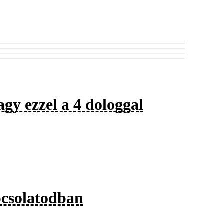
agy ezzel a 4 dologgal
pcsolatodban