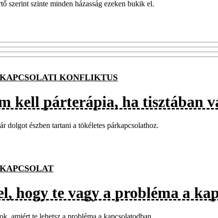
tő szerint szinte minden házasság ezeken bukik el.
KAPCSOLATI KONFLIKTUS
 kell párterápia, ha tisztában v
ár dolgot észben tartani a tökéletes párkapcsolathoz.
KAPCSOLAT
jel, hogy te vagy a probléma a ka
ok, amiért te lehetsz a probléma a kapcsolatodban.