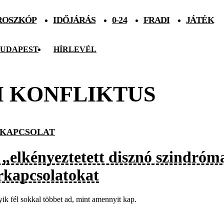
ROSZKÓP
IDŐJÁRÁS
0-24
FRADI
JÁTÉK
UDAPEST
HÍRLEVÉL
 KONFLIKTUS
KAPCSOLAT
 „elkényeztetett disznó szindróma
rkapcsolatokat
ik fél sokkal többet ad, mint amennyit kap.