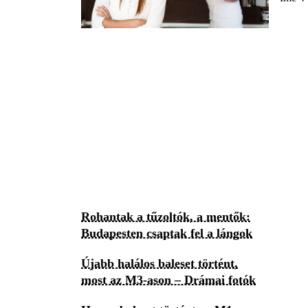
Rohantak a tűzoltók, a mentők:
Budapesten csaptak fel a lángok
Újabb halálos baleset történt,
most az M3-ason – Drámai fotók