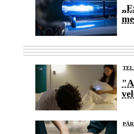
„Ez
meg
TEL
"A
ve
PÁR