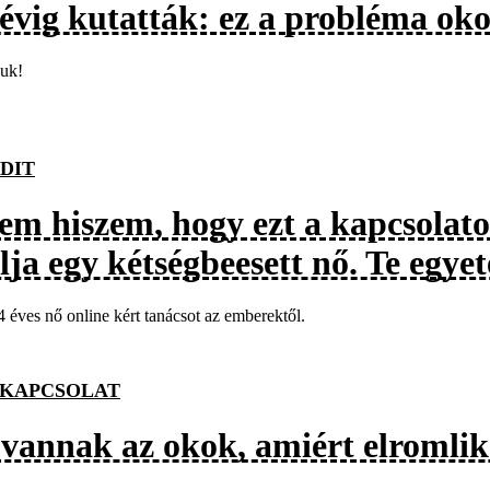
 évig kutatták: ez a probléma oko
juk!
DIT
em hiszem, hogy ezt a kapcsolato
lja egy kétségbeesett nő. Te egyet
 éves nő online kért tanácsot az emberektől.
KAPCSOLAT
t vannak az okok, amiért elromli