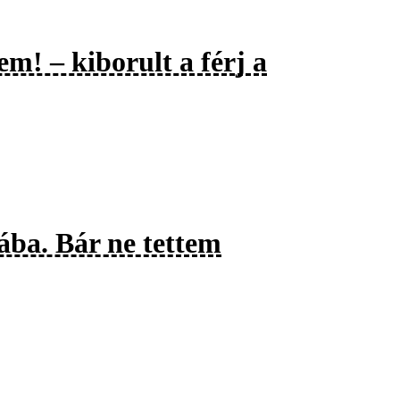
em! – kiborult a férj a
ába. Bár ne tettem