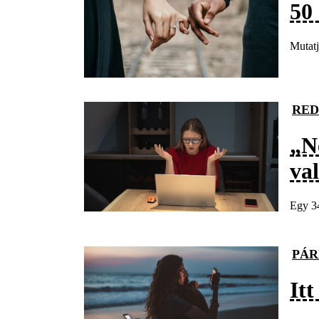
50
Mutat
RED
„N
val
Egy 34
PÁR
It