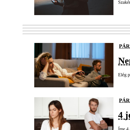
Szakér
PÁR
Nem
Elég p
PÁR
4 
Íme 4 