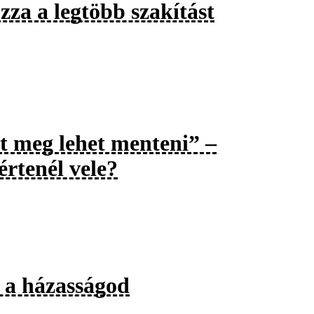
zza a legtöbb szakítást
t meg lehet menteni” –
értenél vele?
k a házasságod