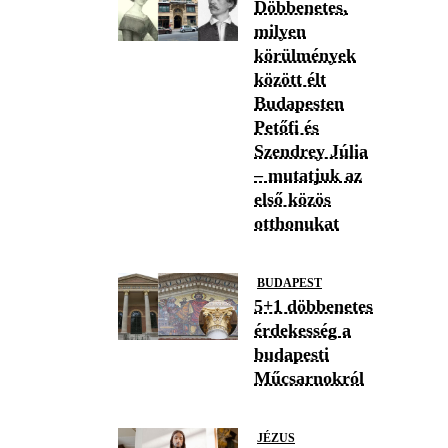
Döbbenetes,
milyen
körülmények
között élt
Budapesten
Petőfi és
Szendrey Júlia
– mutatjuk az
első közös
otthonukat
BUDAPEST
5+1 döbbenetes
érdekesség a
budapesti
Műcsarnokról
JÉZUS