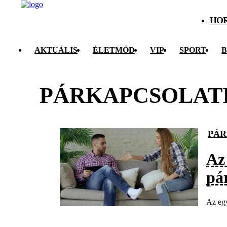
HO
AKTUÁLIS
ÉLETMÓD
VIP
SPORT
B
PÁRKAPCSOLATI
PÁR
Az
pá
Az egy