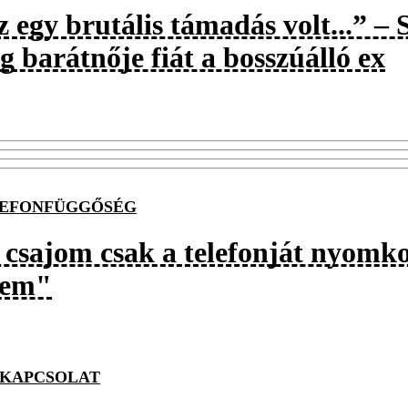
 egy brutális támadás volt...” – 
 barátnője fiát a bosszúálló ex
EFONFÜGGŐSÉG
 csajom csak a telefonját nyomko
lem"
KAPCSOLAT