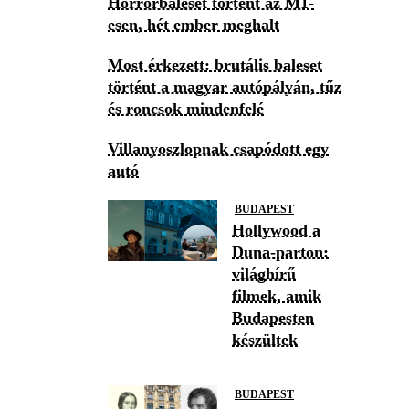
Horrorbaleset történt az M1-
esen, hét ember meghalt
Most érkezett: brutális baleset
történt a magyar autópályán, tűz
és roncsok mindenfelé
Villanyoszlopnak csapódott egy
autó
BUDAPEST
Hollywood a
Duna-parton:
világhírű
filmek, amik
Budapesten
készültek
BUDAPEST