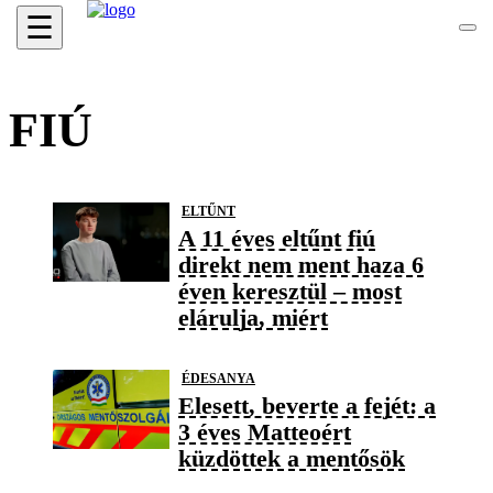
☰
FIÚ
ELTŰNT
A 11 éves eltűnt fiú
direkt nem ment haza 6
éven keresztül – most
elárulja, miért
ÉDESANYA
Elesett, beverte a fejét: a
3 éves Matteoért
küzdöttek a mentősök