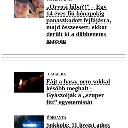
„Orvosi hiba?!” – Egy
14 éves fiú hónapokig
panaszkodott fejfájásra,
majd összeesett: ekkor
derült ki a döbbenetes
igazság
TRAGÉDIA
Fájt a hasa, nem sokkal
később meghalt -
Gyászolják a „szuper
fitt” egyetemistát
ÉDESANYA
Sokkoló: 11 lövést adott