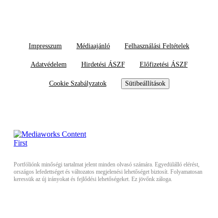
Impresszum
Médiaajánló
Felhasználási Feltételek
Adatvédelem
Hirdetési ÁSZF
Előfizetési ÁSZF
Cookie Szabályzatok
Sütibeállítások
Portfóliónk minőségi tartalmat jelent minden olvasó számára. Egyedülálló elérést,
országos lefedettséget és változatos megjelenési lehetőséget biztosít. Folyamatosan
keressük az új irányokat és fejlődési lehetőségeket. Ez jövőnk záloga.