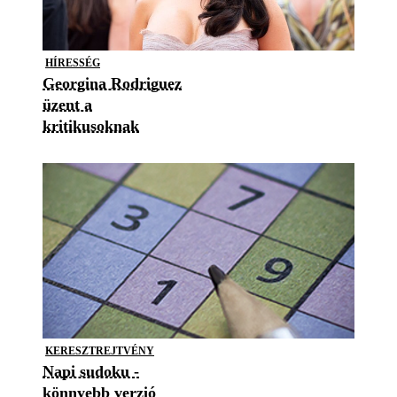
HÍRESSÉG
Georgina Rodriguez
üzent a
kritikusoknak
KERESZTREJTVÉNY
Napi sudoku -
könnyebb verzió