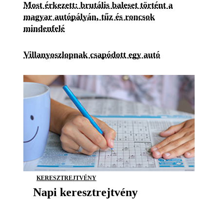
Most érkezett: brutális baleset történt a
magyar autópályán, tűz és roncsok
mindenfelé
Villanyoszlopnak csapódott egy autó
KERESZTREJTVÉNY
Napi keresztrejtvény