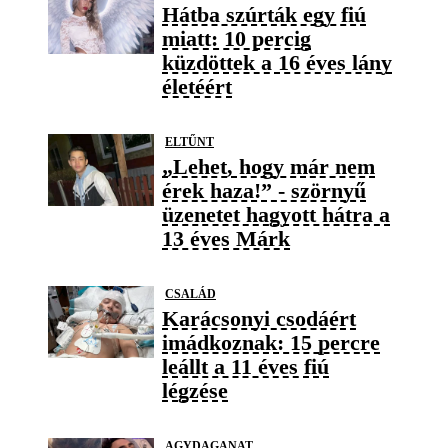
Hátba szúrták egy fiú
miatt: 10 percig
küzdöttek a 16 éves lány
életéért
ELTŰNT
„Lehet, hogy már nem
érek haza!” - szörnyű
üzenetet hagyott hátra a
13 éves Márk
CSALÁD
Karácsonyi csodáért
imádkoznak: 15 percre
leállt a 11 éves fiú
légzése
AGYDAGANAT