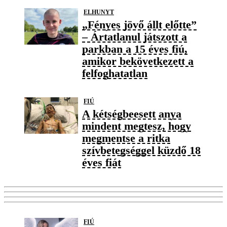
ELHUNYT
„Fényes jövő állt előtte”
– Ártatlanul játszott a
parkban a 15 éves fiú,
amikor bekövetkezett a
felfoghatatlan
FIÚ
A kétségbeesett anya
mindent megtesz, hogy
megmentse a ritka
szívbetegséggel küzdő 18
éves fiát
FIÚ