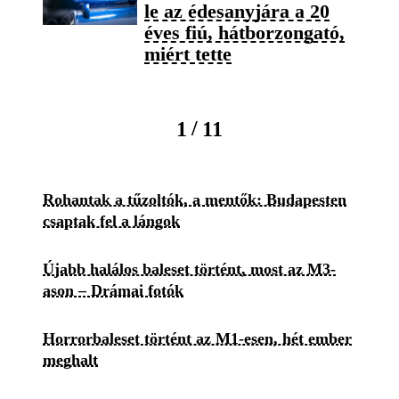
le az édesanyjára a 20
éves fiú, hátborzongató,
miért tette
/
1
11
Rohantak a tűzoltók, a mentők: Budapesten
csaptak fel a lángok
Újabb halálos baleset történt, most az M3-
ason – Drámai fotók
Horrorbaleset történt az M1-esen, hét ember
meghalt