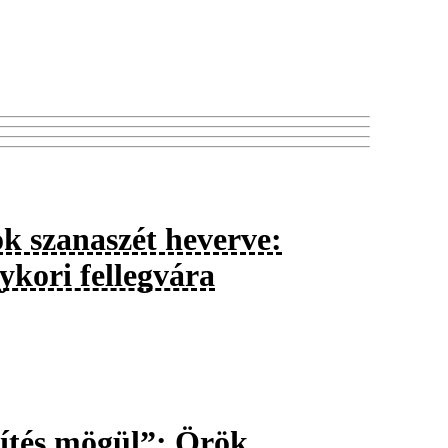
k szanaszét heverve:
gykori fellegvára
rítés mögül”: Örök