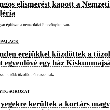
ngos elismerést kapott a Nemzeti
léria
ar építészet a nemzetközi élmezőnyben van.
PALACK
nden erejükkel küzdöttek a tűzolt
lt egyenlővé egy ház Kiskunmajs
színre több tűzoltóautót riasztottak.
YEGSOROZAT
lyegekre kerültek a kortárs magya