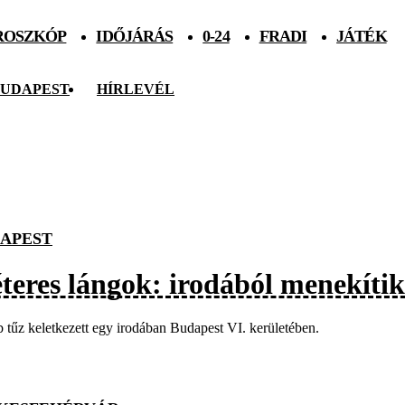
ROSZKÓP
IDŐJÁRÁS
0-24
FRADI
JÁTÉK
UDAPEST
HÍRLEVÉL
APEST
teres lángok: irodából menekíti
 tűz keletkezett egy irodában Budapest VI. kerületében.