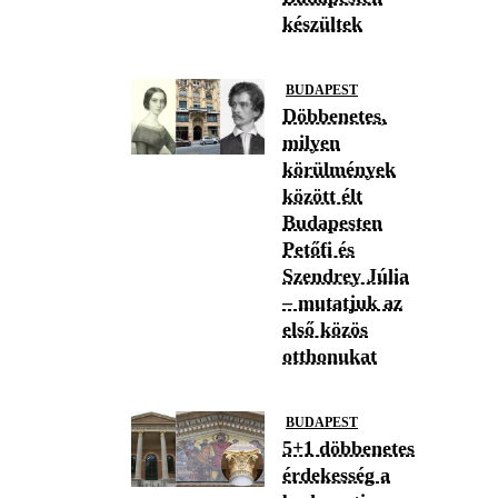
készültek
BUDAPEST
Döbbenetes,
milyen
körülmények
között élt
Budapesten
Petőfi és
Szendrey Júlia
– mutatjuk az
első közös
otthonukat
BUDAPEST
5+1 döbbenetes
érdekesség a