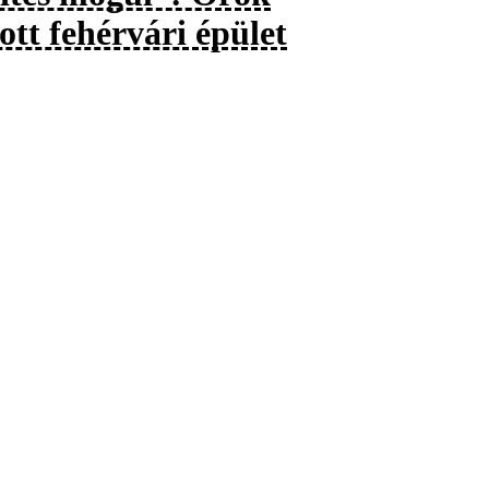
tt fehérvári épület