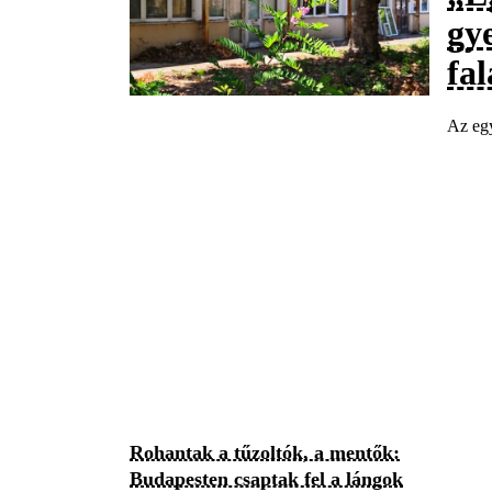
gy
fal
Az egy
Rohantak a tűzoltók, a mentők:
Budapesten csaptak fel a lángok