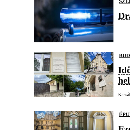
SZÉ
Dr
BUD
Id
he
Kassák
ÉPÜ
Ez