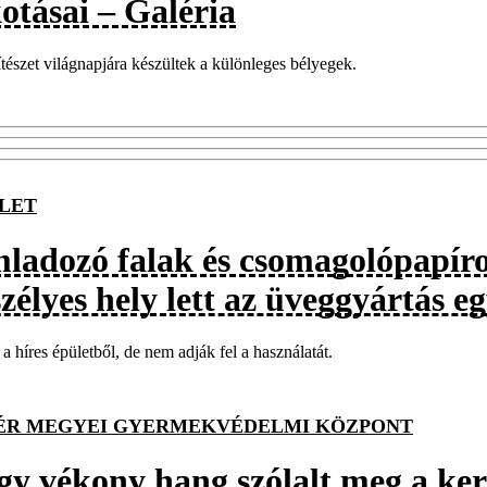
otásai – Galéria
tészet világnapjára készültek a különleges bélyegek.
LET
ladozó falak és csomagolópapíro
zélyes hely lett az üveggyártás e
t a híres épületből, de nem adják fel a használatát.
ÉR MEGYEI GYERMEKVÉDELMI KÖZPONT
gy vékony hang szólalt meg a ke