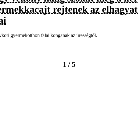
ermekkacajt rejtenek az elhagyato
ai
kori gyermekotthon falai konganak az ürességtől.
/
1
5