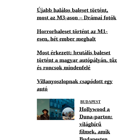
Újabb halálos baleset történt,
most az M3-ason – Drámai fotók
Horrorbaleset történt az M1-
esen, hét ember meghalt
Most érkezett: brutális baleset
történt a magyar autópályán, tűz
és roncsok mindenfelé
Villanyoszlopnak csapódott egy
autó
BUDAPEST
Hollywood a
Duna-parton:
világhírű
filmek, amik
Budapesten