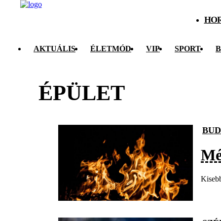
HO
AKTUÁLIS
ÉLETMÓD
VIP
SPORT
B
ÉPÜLET
BUD
Mé
Kisebb