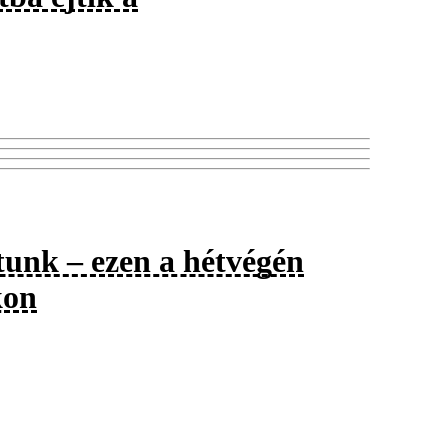
tunk – ezen a hétvégén
kon