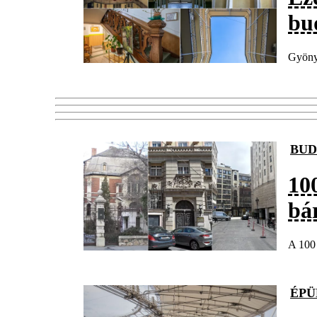
bu
Gyönyö
BUD
10
bá
A 100 
ÉPÜ