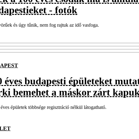
dapestieket - fotók
rűek és úgy tűnik, nem fog rajtuk az idő vasfoga.
APEST
0 éves budapesti épületeket muta
rki bemehet a máskor zárt kapu
éves épületek többsége regisztráció nélkül látogatható.
LET