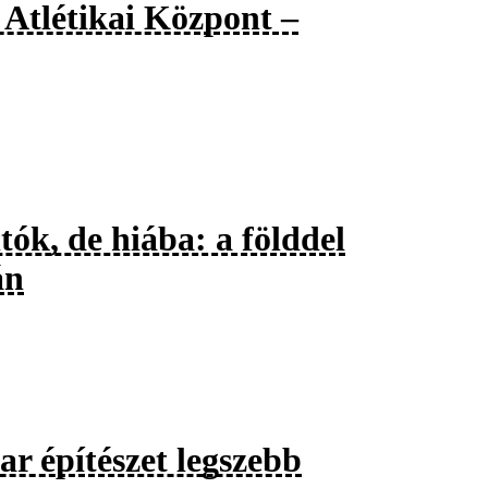
 Atlétikai Központ –
ók, de hiába: a földdel
án
r építészet legszebb