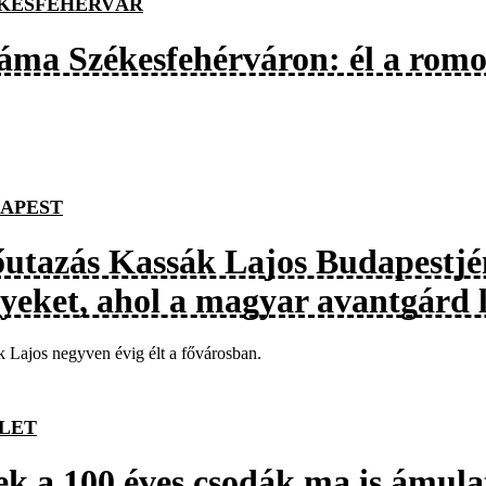
KESFEHÉRVÁR
áma Székesfehérváron: él a romo
APEST
őutazás Kassák Lajos Budapestjén
lyeket, ahol a magyar avantgárd l
 Lajos negyven évig élt a fővárosban.
LET
ek a 100 éves csodák ma is ámulat