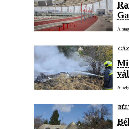
Ra
Ga
A magy
GÁZ
Mi
vá
A hely
BÉL
Bé