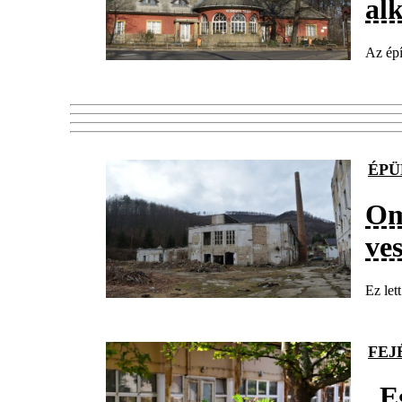
alk
Az épí
ÉPÜ
Om
ves
Ez let
FEJ
„E