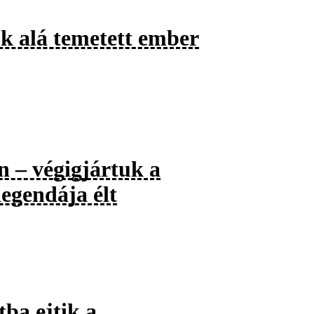
k alá temetett ember
 – végigjártuk a
egendája élt
ba ejtik a