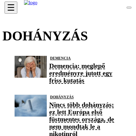
☰
DOHÁNYZÁS
DEMENCIA
Demencia: meglepő
eredményre jutott egy
friss kutatás
DOHÁNYZÁS
Nincs több dohányzás:
ez lett Európa első
füstmentes országa, de
nem mondtak le a
nikotinról