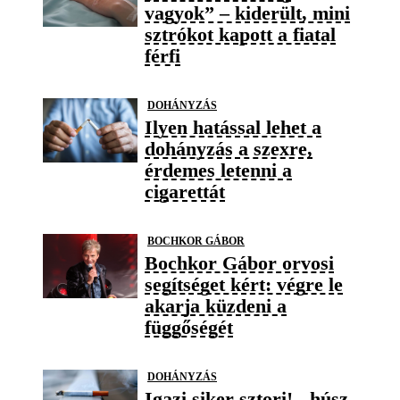
vagyok” – kiderült, mini
sztrókot kapott a fiatal
férfi
DOHÁNYZÁS
Ilyen hatással lehet a
dohányzás a szexre,
érdemes letenni a
cigarettát
BOCHKOR GÁBOR
Bochkor Gábor orvosi
segítséget kért: végre le
akarja küzdeni a
függőségét
DOHÁNYZÁS
Igazi siker sztori! - húsz