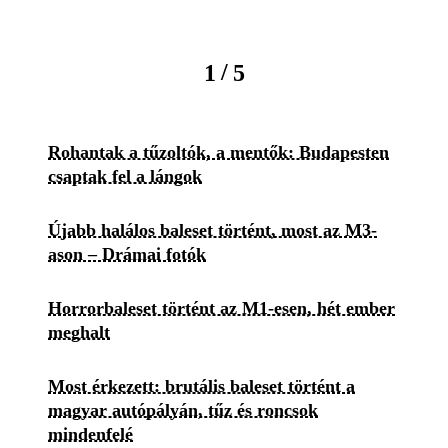
/
1
5
Rohantak a tűzoltók, a mentők: Budapesten
csaptak fel a lángok
Újabb halálos baleset történt, most az M3-
ason – Drámai fotók
Horrorbaleset történt az M1-esen, hét ember
meghalt
Most érkezett: brutális baleset történt a
magyar autópályán, tűz és roncsok
mindenfelé