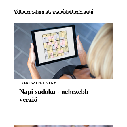
Villanyoszlopnak csapódott egy autó
KERESZTREJTVÉNY
Napi sudoku - nehezebb
verzió