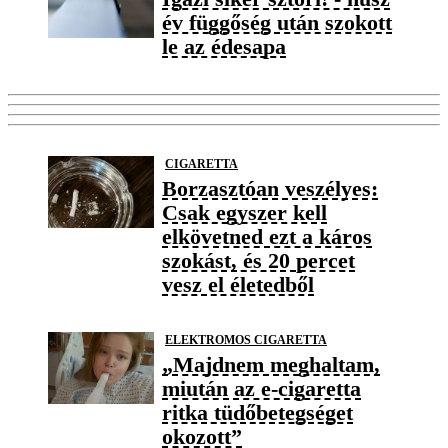
év függőség után szokott
le az édesapa
CIGARETTA
Borzasztóan veszélyes:
Csak egyszer kell
elkövetned ezt a káros
szokást, és 20 percet
vesz el életedből
ELEKTROMOS CIGARETTA
„Majdnem meghaltam,
miután az e-cigaretta
ritka tüdőbetegséget
okozott”