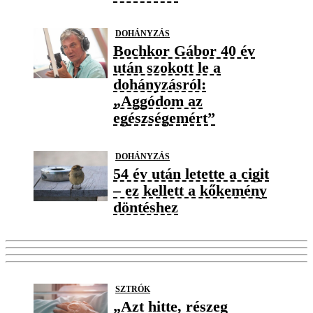
DOHÁNYZÁS
Bochkor Gábor 40 év
után szokott le a
dohányzásról:
„Aggódom az
egészségemért”
DOHÁNYZÁS
54 év után letette a cigit
– ez kellett a kőkemény
döntéshez
SZTRÓK
„Azt hitte, részeg