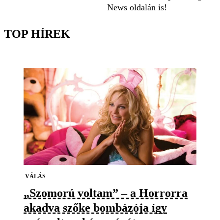
News oldalán is!
TOP HÍREK
VÁLÁS
„Szomorú voltam” – a Horrorra
akadva szőke bombázója így