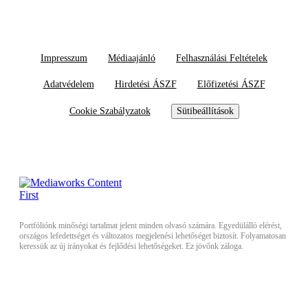
Impresszum
Médiaajánló
Felhasználási Feltételek
Adatvédelem
Hirdetési ÁSZF
Előfizetési ÁSZF
Cookie Szabályzatok
Sütibeállítások
Portfóliónk minőségi tartalmat jelent minden olvasó számára. Egyedülálló elérést,
országos lefedettséget és változatos megjelenési lehetőséget biztosít. Folyamatosan
keressük az új irányokat és fejlődési lehetőségeket. Ez jövőnk záloga.