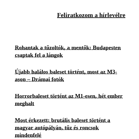
Feliratkozom a hírlevélre
Rohantak a tűzoltók, a mentők: Budapesten
csaptak fel a lángok
Újabb halálos baleset történt, most az M3-
ason – Drámai fotók
Horrorbaleset történt az M1-esen, hét ember
meghalt
Most érkezett: brutális baleset történt a
magyar autópályán, tűz és roncsok
mindenfelé