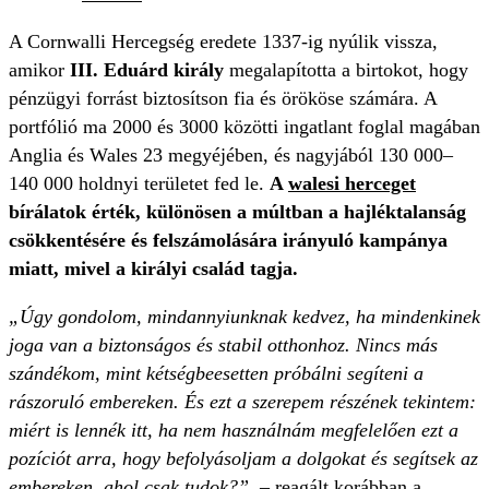
A Cornwalli Hercegség eredete 1337-ig nyúlik vissza,
amikor
III. Eduárd király
megalapította a birtokot, hogy
pénzügyi forrást biztosítson fia és örököse számára. A
portfólió ma 2000 és 3000 közötti ingatlant foglal magában
Anglia és Wales 23 megyéjében, és nagyjából 130 000–
140 000 holdnyi területet fed le.
A
walesi herceget
bírálatok érték, különösen a múltban a hajléktalanság
csökkentésére és felszámolására irányuló kampánya
miatt, mivel a királyi család tagja.
„Úgy gondolom, mindannyiunknak kedvez, ha mindenkinek
joga van a biztonságos és stabil otthonhoz. Nincs más
szándékom, mint kétségbeesetten próbálni segíteni a
rászoruló embereken. És ezt a szerepem részének tekintem:
miért is lennék itt, ha nem használnám megfelelően ezt a
pozíciót arra, hogy befolyásoljam a dolgokat és segítsek az
embereken, ahol csak tudok?”
– reagált korábban a