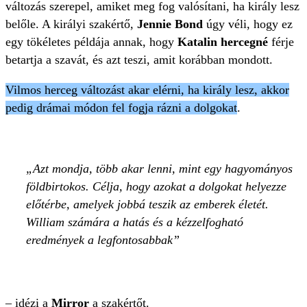
változás szerepel, amiket meg fog valósítani, ha király lesz
belőle. A királyi szakértő,
Jennie Bond
úgy véli, hogy ez
egy tökéletes példája annak, hogy
Katalin hercegné
férje
betartja a szavát, és azt teszi, amit korábban mondott.
Vilmos herceg változást akar elérni, ha király lesz, akkor
pedig drámai módon fel fogja rázni a dolgokat
.
Azt mondja, több akar lenni, mint egy hagyományos
földbirtokos. Célja, hogy azokat a dolgokat helyezze
előtérbe, amelyek jobbá teszik az emberek életét.
William számára a hatás és a kézzelfogható
eredmények a legfontosabbak
– idézi a
Mirror
a szakértőt.