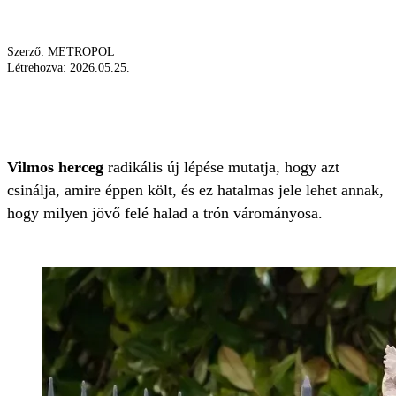
Szerző:
METROPOL
Létrehozva:
2026.05.25.
VILMOS HERCEG
KATALIN HERCEGNÉ
KIRÁLYI CSALÁD
JÖVŐ
TERV
Vilmos herceg
radikális új lépése mutatja, hogy azt
csinálja, amire éppen költ, és ez hatalmas jele lehet annak,
hogy milyen jövő felé halad a trón várományosa.