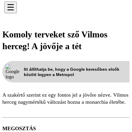
☰
Komoly terveket sző Vilmos
herceg! A jövője a tét
Itt állíthatja be, hogy a Google keresőben elsők
között legyen a Metropol
A szakértő szerint ez egy fontos jel a jövőre nézve. Vilmos
herceg nagymértékű változást hozna a monarchia életébe.
MEGOSZTÁS