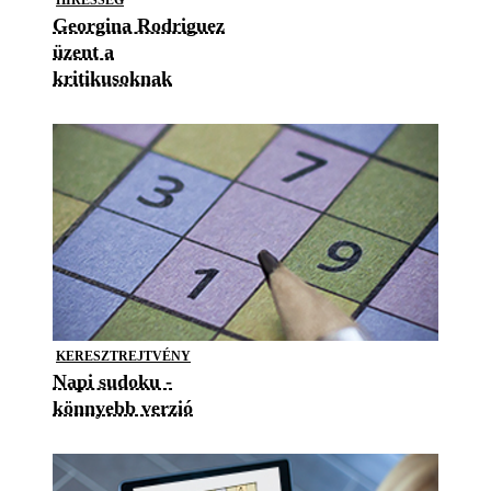
HÍRESSÉG
Georgina Rodriguez
üzent a
kritikusoknak
KERESZTREJTVÉNY
Napi sudoku -
könnyebb verzió