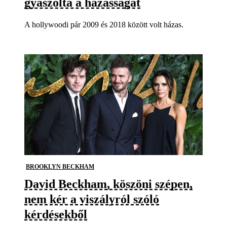
gyászolta a házasságát
A hollywoodi pár 2009 és 2018 között volt házas.
BROOKLYN BECKHAM
David Beckham, köszöni szépen,
nem kér a viszályról szóló
kérdésekből