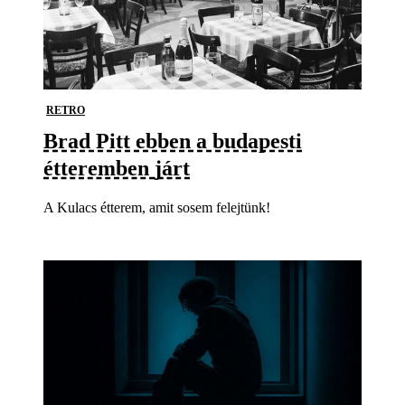
RETRO
Brad Pitt ebben a budapesti
étteremben járt
A Kulacs étterem, amit sosem felejtünk!