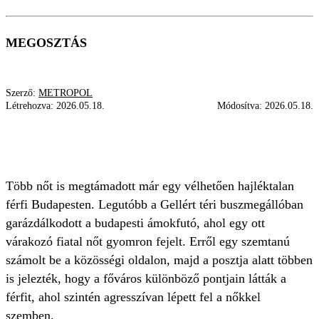
MEGOSZTÁS
Szerző:
METROPOL
Létrehozva:
2026.05.18.
Módosítva:
2026.05.18.
ÁMOKFUTÓ
TÁMADÓ
GELLÉRT TÉR
ERŐSZAK
BUDAPEST
Több nőt is megtámadott már egy vélhetően hajléktalan
férfi Budapesten. Legutóbb a Gellért téri buszmegállóban
garázdálkodott a budapesti ámokfutó, ahol egy ott
várakozó fiatal nőt gyomron fejelt. Erről egy szemtanú
számolt be a közösségi oldalon, majd a posztja alatt többen
is jelezték, hogy a főváros különböző pontjain látták a
férfit, ahol szintén agresszívan lépett fel a nőkkel
szemben.