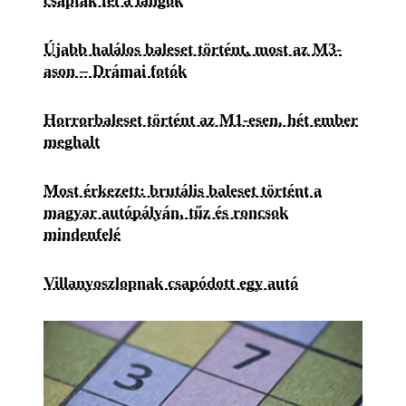
csaptak fel a lángok
Újabb halálos baleset történt, most az M3-
ason – Drámai fotók
Horrorbaleset történt az M1-esen, hét ember
meghalt
Most érkezett: brutális baleset történt a
magyar autópályán, tűz és roncsok
mindenfelé
Villanyoszlopnak csapódott egy autó