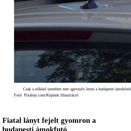
Csak a nőkkel szemben mer agresszív lenni a budapesti ámokfutó
Fotó: Pixabay.com/Képünk illusztráció
Fiatal lányt fejelt gyomron a
budapesti ámokfutó