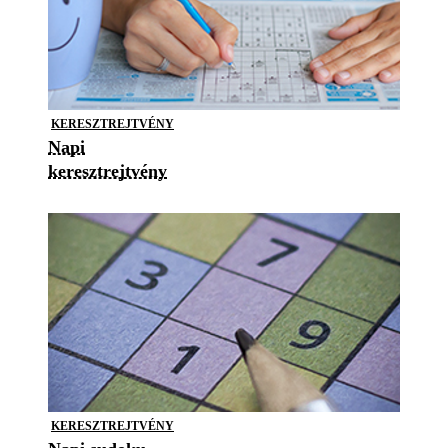
KERESZTREJTVÉNY
Napi
keresztrejtvény
KERESZTREJTVÉNY