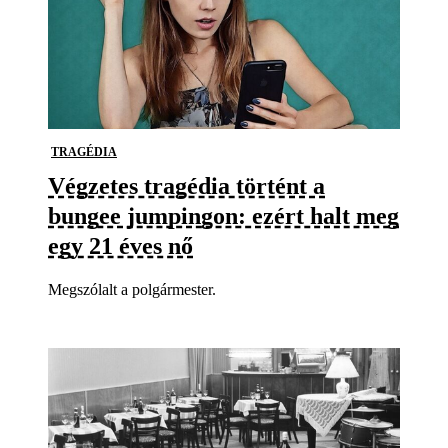
TRAGÉDIA
Végzetes tragédia történt a
bungee jumpingon: ezért halt meg
egy 21 éves nő
Megszólalt a polgármester.