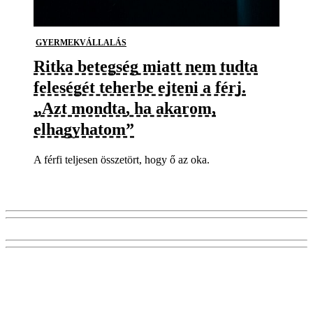
GYERMEKVÁLLALÁS
Ritka betegség miatt nem tudta
feleségét teherbe ejteni a férj.
„Azt mondta, ha akarom,
elhagyhatom”
A férfi teljesen összetört, hogy ő az oka.