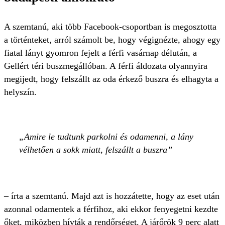
A szemtanú, aki több Facebook-csoportban is megosztotta
a történteket, arról számolt be, hogy végignézte, ahogy egy
fiatal lányt gyomron fejelt a férfi vasárnap délután, a
Gellért téri buszmegállóban. A férfi áldozata olyannyira
megijedt, hogy felszállt az oda érkező buszra és elhagyta a
helyszín.
Amire le tudtunk parkolni és odamenni, a lány
vélhetően a sokk miatt, felszállt a buszra
– írta a szemtanú. Majd azt is hozzátette, hogy az eset után
azonnal odamentek a férfihoz, aki ekkor fenyegetni kezdte
őket, miközben hívták a rendőrséget. A járőrök 9 perc alatt