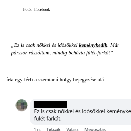
Fotó: Facebook
Ez is csak nőkkel és idősökkel
keménykedik
. Már
párszor rászóltam, mindig behúzta fülét-farkát
– írta egy férfi a szemtanú hölgy bejegyzése alá.