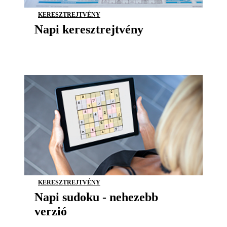
KERESZTREJTVÉNY
Napi keresztrejtvény
KERESZTREJTVÉNY
Napi sudoku - nehezebb
verzió