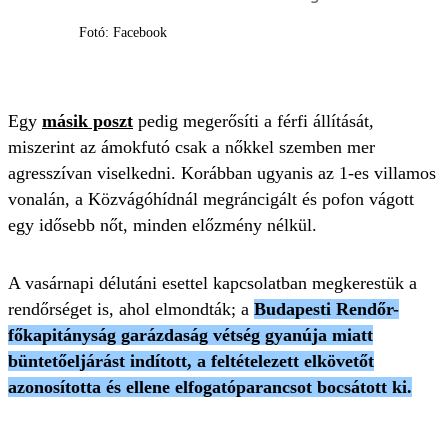
Fotó: Facebook
Egy
másik poszt
pedig megerősíti a férfi állítását,
miszerint az ámokfutó csak a nőkkel szemben mer
agresszívan viselkedni. Korábban ugyanis az 1-es villamos
vonalán, a Közvágóhídnál megráncigált és pofon vágott
egy idősebb nőt, minden előzmény nélkül.
A vasárnapi délutáni esettel kapcsolatban megkerestük a
rendőrséget is, ahol elmondták; a
Budapesti Rendőr-
főkapitányság garázdaság vétség gyanúja miatt
büntetőeljárást indított, a feltételezett elkövetőt
azonosította és ellene elfogatóparancsot bocsátott ki.