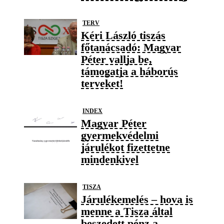
TERV
Kéri László tiszás
főtanácsadó: Magyar
Péter vallja be,
támogatja a háborús
terveket!
INDEX
Magyar Péter
gyermekvédelmi
járulékot fizettetne
mindenkivel
TISZA
Járulékemelés – hova is
menne a Tisza által
beszedett pénz a