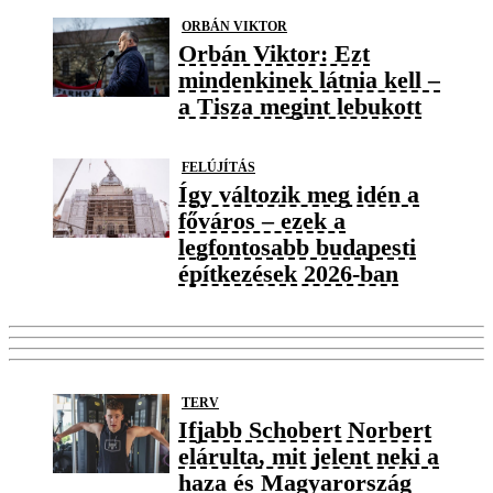
ORBÁN VIKTOR
Orbán Viktor: Ezt
mindenkinek látnia kell –
a Tisza megint lebukott
FELÚJÍTÁS
Így változik meg idén a
főváros – ezek a
legfontosabb budapesti
építkezések 2026-ban
TERV
Ifjabb Schobert Norbert
elárulta, mit jelent neki a
haza és Magyarország