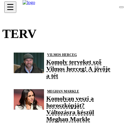
☰
TERV
VILMOS HERCEG
Komoly terveket sző
Vilmos herceg! A jövője
a tét
MEGHAN MARKLE
Komolyan veszi a
horoszkópját?
Változásra készül
Meghan Markle