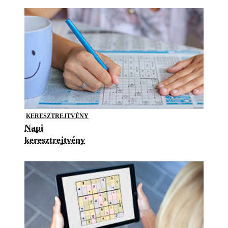
KERESZTREJTVÉNY
Napi
keresztrejtvény