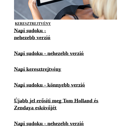
KERESZTREJTVÉNY
Napi sudoku -
nehezebb verzió
Napi sudoku - nehezebb verzió
Napi keresztrejtvény
Napi sudoku - könnyebb verzió
Újabb jel erősíti meg Tom Holland és
Zendaya esküvőjét
Napi sudoku - nehezebb verzió