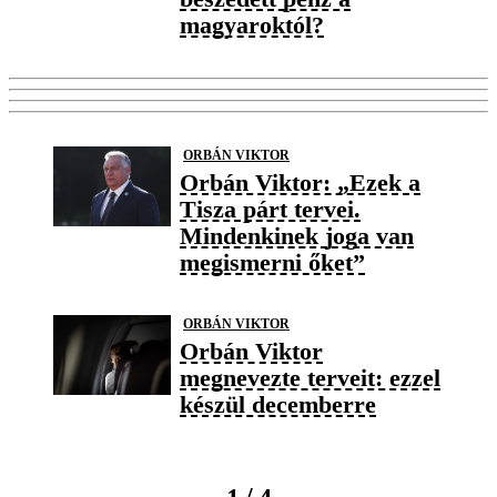
magyaroktól?
ORBÁN VIKTOR
Orbán Viktor: „Ezek a
Tisza párt tervei.
Mindenkinek joga van
megismerni őket”
ORBÁN VIKTOR
Orbán Viktor
megnevezte terveit: ezzel
készül decemberre