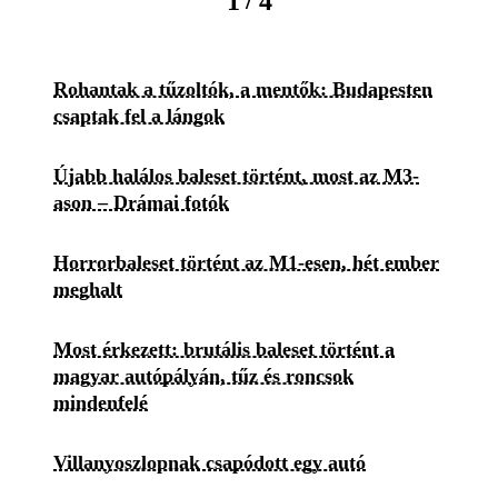
/
1
4
Rohantak a tűzoltók, a mentők: Budapesten
csaptak fel a lángok
Újabb halálos baleset történt, most az M3-
ason – Drámai fotók
Horrorbaleset történt az M1-esen, hét ember
meghalt
Most érkezett: brutális baleset történt a
magyar autópályán, tűz és roncsok
mindenfelé
Villanyoszlopnak csapódott egy autó