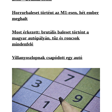
Horrorbaleset történt az M1-esen, hét ember
meghalt
Most érkezett: brutális baleset történt a
magyar autópályán, tűz és roncsok
mindenfelé
Villanyoszlopnak csapódott egy autó