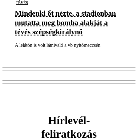
TÉVÉS
Mindenki őt nézte, a stadionban
mutatta meg bomba alakját a
tévés szépségkirálynő
A lelátón is volt látnivaló a vb nyitómeccsén.
Hírlevél-
feliratkozás