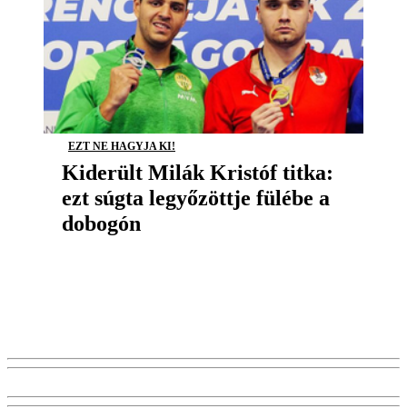
EZT NE HAGYJA KI!
Kiderült Milák Kristóf titka:
ezt súgta legyőzöttje fülébe a
dobogón