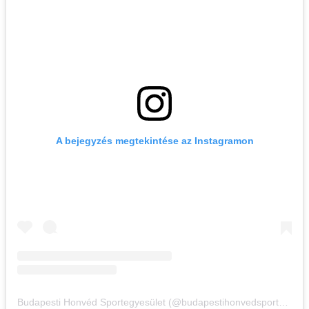
A bejegyzés megtekintése az Instagramon
Budapesti Honvéd Sportegyesület (@budapestihonvedsportegyesulet) által megosztott bejegyzés