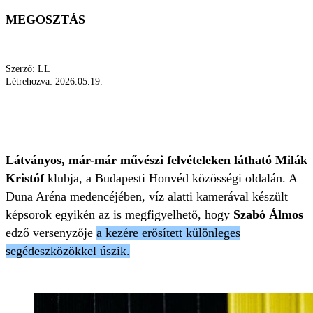
MEGOSZTÁS
Szerző:
LL
Létrehozva:
2026.05.19.
MILÁK KRISTÓF
MONACO
SZABÓ ÁLMOS
HONVÉD
DUNA ARÉNA
ÚSZÁS
Látványos, már-már művészi felvételeken látható Milák
Kristóf
klubja, a Budapesti Honvéd közösségi oldalán. A
Duna Aréna medencéjében, víz alatti kamerával készült
képsorok egyikén az is megfigyelhető, hogy
Szabó Álmos
edző versenyzője
a kezére erősített különleges
segédeszközökkel úszik.