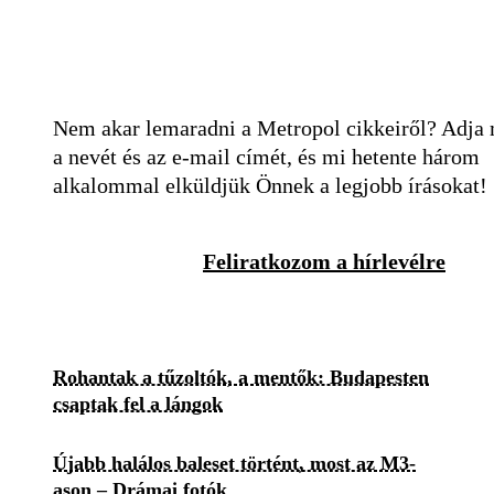
Nem akar lemaradni a Metropol cikkeiről? Adja
a nevét és az e-mail címét, és mi hetente három
alkalommal elküldjük Önnek a legjobb írásokat!
Feliratkozom a hírlevélre
Rohantak a tűzoltók, a mentők: Budapesten
csaptak fel a lángok
Újabb halálos baleset történt, most az M3-
ason – Drámai fotók