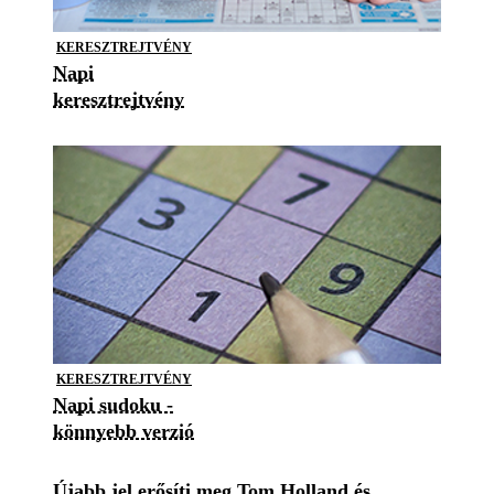
KERESZTREJTVÉNY
Napi
keresztrejtvény
KERESZTREJTVÉNY
Napi sudoku -
könnyebb verzió
Újabb jel erősíti meg Tom Holland és