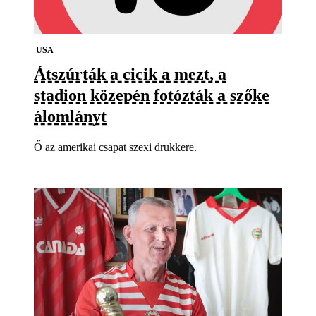
USA
Átszúrták a cicik a mezt, a
stadion közepén fotózták a szőke
álomlányt
Ő az amerikai csapat szexi drukkere.