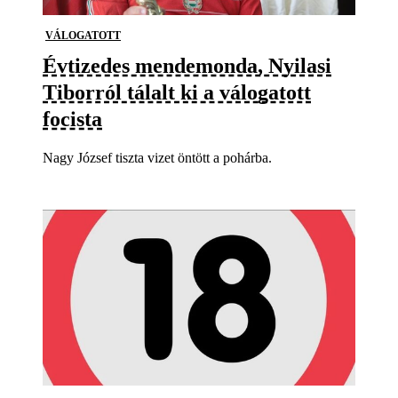
VÁLOGATOTT
Évtizedes mendemonda, Nyilasi
Tiborról tálalt ki a válogatott
focista
Nagy József tiszta vizet öntött a pohárba.