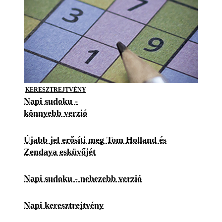
KERESZTREJTVÉNY
Napi sudoku -
könnyebb verzió
Újabb jel erősíti meg Tom Holland és
Zendaya esküvőjét
Napi sudoku - nehezebb verzió
Napi keresztrejtvény