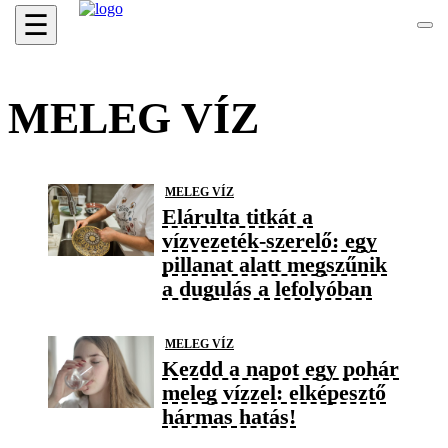
☰
MELEG VÍZ
MELEG VÍZ
Elárulta titkát a
vízvezeték-szerelő: egy
pillanat alatt megszűnik
a dugulás a lefolyóban
MELEG VÍZ
Kezdd a napot egy pohár
meleg vízzel: elképesztő
hármas hatás!