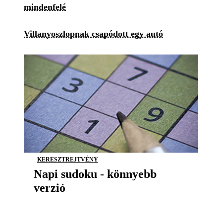
mindenfelé
Villanyoszlopnak csapódott egy autó
KERESZTREJTVÉNY
Napi sudoku - könnyebb
verzió