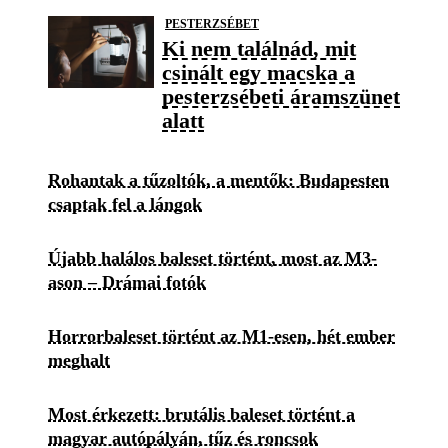
PESTERZSÉBET
Ki nem találnád, mit
csinált egy macska a
pesterzsébeti áramszünet
alatt
Rohantak a tűzoltók, a mentők: Budapesten
csaptak fel a lángok
Újabb halálos baleset történt, most az M3-
ason – Drámai fotók
Horrorbaleset történt az M1-esen, hét ember
meghalt
Most érkezett: brutális baleset történt a
magyar autópályán, tűz és roncsok