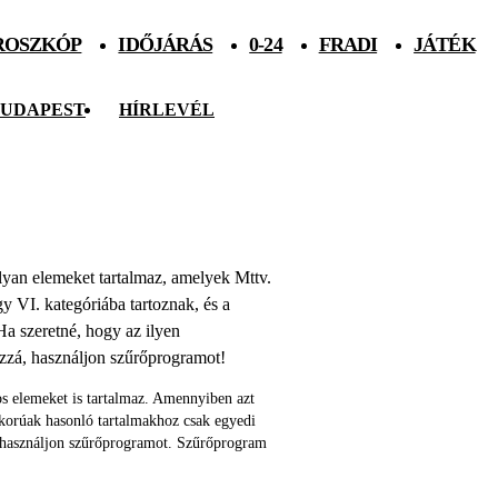
ROSZKÓP
IDŐJÁRÁS
0-24
FRADI
JÁTÉK
UDAPEST
HÍRLEVÉL
 olyan elemeket tartalmaz, amelyek Mttv.
agy VI. kategóriába tartoznak, és a
Ha szeretné, hogy az ilyen
ozzá, használjon szűrőprogramot!
s elemeket is tartalmaz. Amennyiben azt
skorúak hasonló tartalmakhoz csak egyedi
 használjon szűrőprogramot. Szűrőprogram