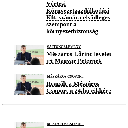
Vértesi
Környezetgazdálkodási
Kft. számára elsődleges
szempont a
környezetbiztonság
SAJTÓKÖZLEMÉNY
Mészáros Lőrinc levelet
írt Magyar Péternek
MÉSZÁROS CSOPORT
Reagált a Mészáros
Csoport a 24.hu cikkére
MÉSZÁROS CSOPORT