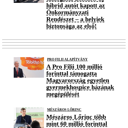
hibrid autót kapott az
Önkormányzati
Rendészet – a helyiek
biztonsága az első!
PRO FILII ALAPÍTVÁNY
A Pro Filii 100 millió
forinttal támogatta
Magyarország egyetlen
gyermekhospice házának
megépülését
MÉSZÁROS LŐRINC
Mészáros Lőrinc több
mint 60 millió forinttal