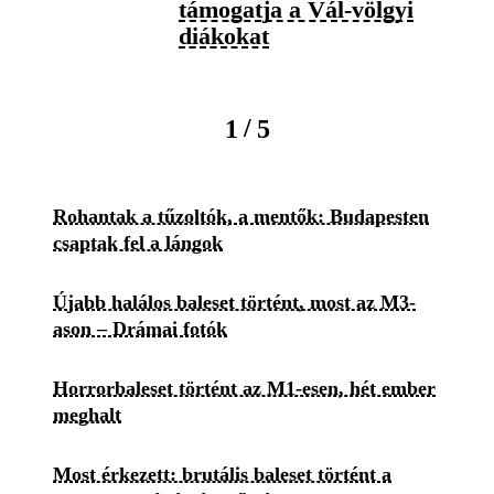
támogatja a Vál-völgyi
diákokat
/
1
5
Rohantak a tűzoltók, a mentők: Budapesten
csaptak fel a lángok
Újabb halálos baleset történt, most az M3-
ason – Drámai fotók
Horrorbaleset történt az M1-esen, hét ember
meghalt
Most érkezett: brutális baleset történt a