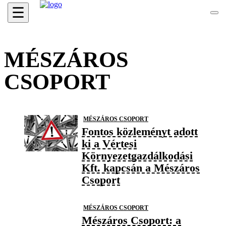
☰
MÉSZÁROS
CSOPORT
MÉSZÁROS CSOPORT
Fontos közleményt adott
ki a Vértesi
Környezetgazdálkodási
Kft. kapcsán a Mészáros
Csoport
MÉSZÁROS CSOPORT
Mészáros Csoport: a