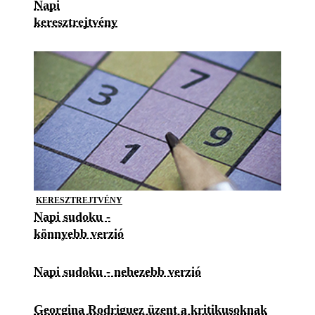
Napi
keresztrejtvény
KERESZTREJTVÉNY
Napi sudoku -
könnyebb verzió
Napi sudoku - nehezebb verzió
Georgina Rodriguez üzent a kritikusoknak