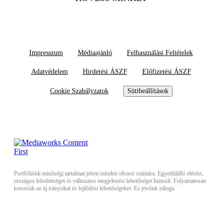
Impresszum
Médiaajánló
Felhasználási Feltételek
Adatvédelem
Hirdetési ÁSZF
Előfizetési ÁSZF
Cookie Szabályzatok
Sütibeállítások
Portfóliónk minőségi tartalmat jelent minden olvasó számára. Egyedülálló elérést,
országos lefedettséget és változatos megjelenési lehetőséget biztosít. Folyamatosan
keressük az új irányokat és fejlődési lehetőségeket. Ez jövőnk záloga.