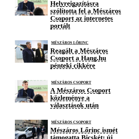
Helyreigazításra
szólította fel a Mészáros
Csoport az internetes
portált
MÉSZÁROS LŐRINC
Reagált a Mészáros
Csoport a Hang.hu
pénteki cikkére
MÉSZÁROS CSOPORT
A Mészáros Csoport
közleménye a
választások után
MÉSZÁROS CSOPORT
Mészáros Lőrinc ismét
támogatta Bicskét: új