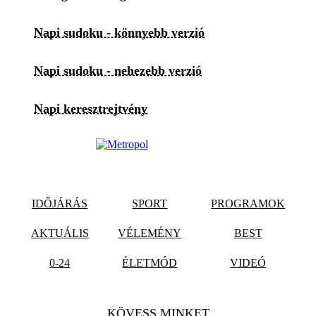
Napi sudoku - könnyebb verzió
Napi sudoku - nehezebb verzió
Napi keresztrejtvény
IDŐJÁRÁS
SPORT
PROGRAMOK
AKTUÁLIS
VÉLEMÉNY
BEST
0-24
ÉLETMÓD
VIDEÓ
KÖVESS MINKET