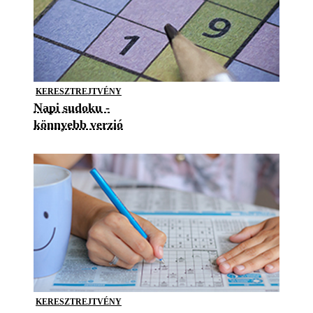
KERESZTREJTVÉNY
Napi sudoku -
könnyebb verzió
KERESZTREJTVÉNY