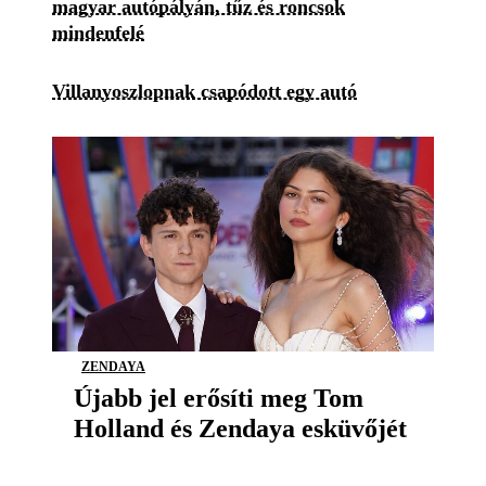
magyar autópályán, tűz és roncsok
mindenfelé
Villanyoszlopnak csapódott egy autó
ZENDAYA
Újabb jel erősíti meg Tom
Holland és Zendaya esküvőjét